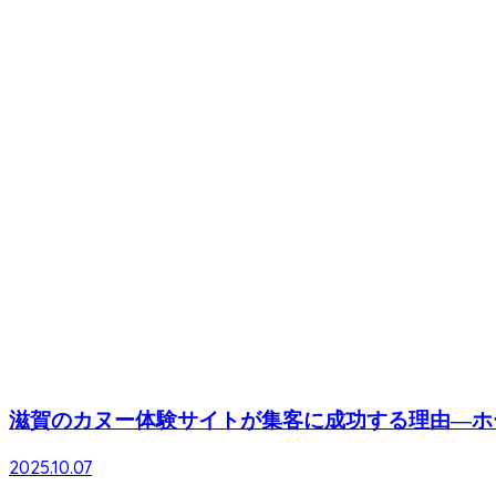
滋賀のカヌー体験サイトが集客に成功する理由―ホ
2025.10.07