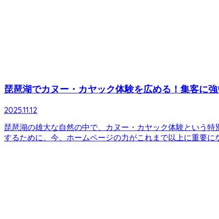
琵琶湖でカヌー・カヤック体験を広める！集客に強
2025.11.12
琵琶湖の雄大な自然の中で、カヌー・カヤック体験という特
するために、今、ホームページの力がこれまで以上に重要になっ