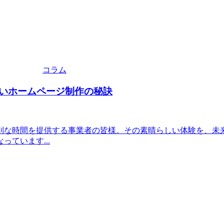
コラム
いホームページ制作の秘訣
別な時間を提供する事業者の皆様。その素晴らしい体験を、未
ています...