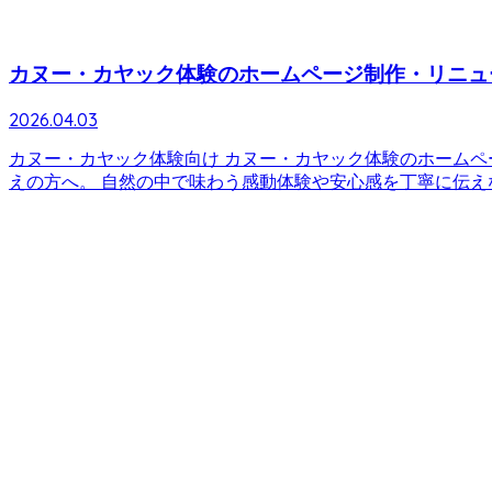
カヌー・カヤック体験のホームページ制作・リニュ
2026.04.03
カヌー・カヤック体験向け カヌー・カヤック体験のホームペ
えの方へ。 自然の中で味わう感動体験や安心感を丁寧に伝えなが