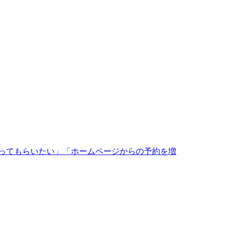
ってもらいたい」「ホームページからの予約を増