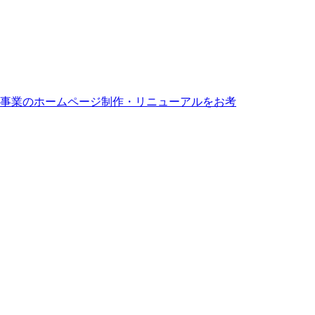
験事業のホームページ制作・リニューアルをお考