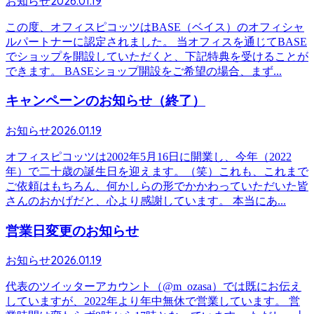
2026.01.19
お知らせ
この度、オフィスピコッツはBASE（ベイス）のオフィシャ
ルパートナーに認定されました。 当オフィスを通じてBASE
でショップを開設していただくと、下記特典を受けることが
できます。 BASEショップ開設をご希望の場合、まず...
キャンペーンのお知らせ（終了）
2026.01.19
お知らせ
オフィスピコッツは2002年5月16日に開業し、今年（2022
年）で二十歳の誕生日を迎えます。（笑）これも、これまで
ご依頼はもちろん、何かしらの形でかかわっていただいた皆
さんのおかげだと、心より感謝しています。 本当にあ...
営業日変更のお知らせ
2026.01.19
お知らせ
代表のツイッターアカウント（@m_ozasa）では既にお伝え
していますが、2022年より年中無休で営業しています。 営