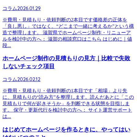
2026.01.29
コラム
※費用・見積もり・依頼判断の2本目です価格差の正体を
「良し悪し」ではなく、“どこまで一緒に考えるか”という構
造で整理します。 滋賀県でホームページ制作・リニューア
ルを検討中の方へ： 滋賀の相談窓口はこちら はじめに｜値
段...
ホームページ制作の見積もりの見方｜比較で失敗
しないチェック項目
2026.02.12
コラム
※費用・見積もり・依頼判断の1本目です「相場」より先
に、見積もりの“読み方”を整理します。読んだあとに「この
見積もりで何が起きそうか」を判断できる状態を目指しま
す。 保守・更新代行を検討中の方へ： サイト運営サポート
は...
はじめてホームページを作るときに、やってはい