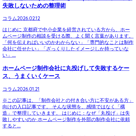
失敗しないための整理術
2026.02.12
コラム
はじめに 京都府で中小企業を経営されている方から、ホー
ムページ制作の相談を受ける際、よく聞く言葉があります。
「何を伝えればいいのかわからない」「専門的なことは制作
会社に任せたい」「ざっくりしたイメージしか持っていな
い」...
ホームページ制作会社に丸投げして失敗するケー
ス、うまくいくケース
2026.01.21
コラム
※この記事は、「制作会社との付き合い方に不安がある方」
向けの入口記事です。 そんな状態を、感情ではなく「構
造」で整理していきます。 はじめに：なぜ「丸投げ」は失
敗しやすいのか ホームページ制作を外部の制作会社に依頼
すると...