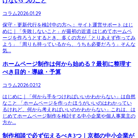
けない5つのこと
2026.01.29
コラム
保守・更新代行を検討中の方へ： サイト運営サポート はじ
めに｜「失敗しないこと」が最初の近道 はじめてホームペ
ージを作ろうとするとき、多くの方が「とりあえず作ってみ
よう」「周りも持っているから、うちも必要だろう」そんな
気...
ホームページ制作は何から始める？最初に整理す
べき目的・導線・予算
2026.02.12
コラム
はじめに｜「何から手をつければいいかわからない」は自然
なこと 「ホームページを作ったほうがいいのはわかってい
るけれど、何から考えればいいのかわからない」これは、は
じめてホームページ制作を検討する中小企業や個人事業主の
方か...
制作相談で必ず伝えるべき3つ｜京都の中小企業が