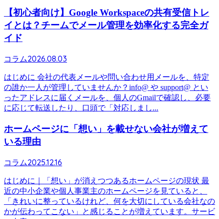
【初心者向け】Google Workspaceの共有受信トレ
イとは？チームでメール管理を効率化する完全ガ
イド
2026.08.03
コラム
はじめに 会社の代表メールや問い合わせ用メールを、特定
の誰か一人が管理していませんか？info@ や support@ とい
ったアドレスに届くメールを、個人のGmailで確認し、必要
に応じて転送したり、口頭で「対応しまし...
ホームページに「想い」を載せない会社が増えて
いる理由
2025.12.16
コラム
はじめに｜「想い」が消えつつあるホームページの現状 最
近の中小企業や個人事業主のホームページを見ていると、
「きれいに整っているけれど、何を大切にしている会社なの
かが伝わってこない」と感じることが増えています。サービ