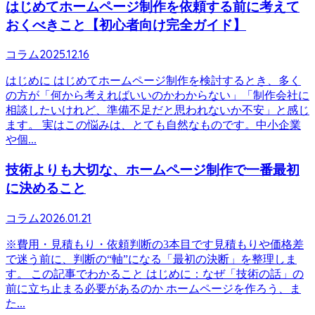
はじめてホームページ制作を依頼する前に考えて
おくべきこと【初心者向け完全ガイド】
2025.12.16
コラム
はじめに はじめてホームページ制作を検討するとき、多く
の方が「何から考えればいいのかわからない」「制作会社に
相談したいけれど、準備不足だと思われないか不安」と感じ
ます。 実はこの悩みは、とても自然なものです。中小企業
や個...
技術よりも大切な、ホームページ制作で一番最初
に決めること
2026.01.21
コラム
※費用・見積もり・依頼判断の3本目です見積もりや価格差
で迷う前に、判断の“軸”になる「最初の決断」を整理しま
す。 この記事でわかること はじめに：なぜ「技術の話」の
前に立ち止まる必要があるのか ホームページを作ろう、ま
た...