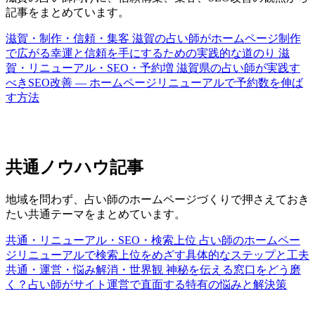
記事をまとめています。
滋賀・制作・信頼・集客
滋賀の占い師がホームページ制作
で広がる幸運と信頼を手にするための実践的な道のり
滋
賀・リニューアル・SEO・予約増
滋賀県の占い師が実践す
べきSEO改善 ― ホームページリニューアルで予約数を伸ば
す方法
共通ノウハウ記事
地域を問わず、占い師のホームページづくりで押さえておき
たい共通テーマをまとめています。
共通・リニューアル・SEO・検索上位
占い師のホームペー
ジリニューアルで検索上位をめざす具体的なステップと工夫
共通・運営・悩み解消・世界観
神秘を伝える窓口をどう磨
く？占い師がサイト運営で直面する特有の悩みと解決策