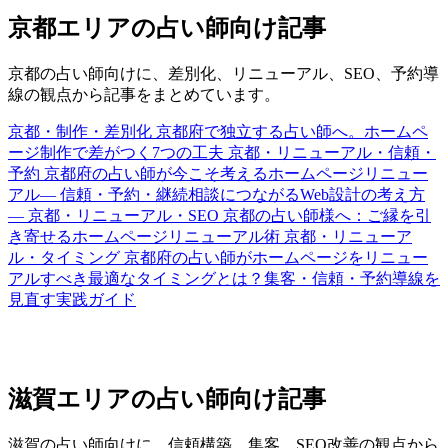
京都エリアの占い師向け記事
京都の占い師向けに、差別化、リニューアル、SEO、予約導
線の観点から記事をまとめています。
京都・制作・差別化
京都府で独立する占い師へ。ホームペ
ージ制作で差がつく7つの工夫
京都・リニューアル・信頼・
予約
京都府の占い師が今こそ考えるホームページリニュー
アル― 信頼・予約・継続相談につながるWeb設計の考え方
―
京都・リニューアル・SEO
京都の占い師様へ：ご縁を引
き寄せるホームページリニューアル術
京都・リニューア
ル・タイミング
京都府の占い師がホームページをリニュー
アルすべき最適なタイミングとは？集客・信頼・予約導線を
見直す実践ガイド
滋賀エリアの占い師向け記事
滋賀の占い師向けに、信頼構築、集客、SEO改善の観点から