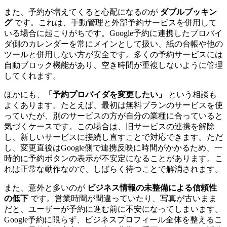
また、予約が増えてくると心配になるのが
ダブルブッキン
グ
です。これは、手動管理と外部予約サービスを併用して
いる場合に起こりがちです。Google予約に連携したプロバイ
ダ側のカレンダーを常にメインとして扱い、紙の台帳や他の
ツールと併用しない方が安全です。多くの予約サービスには
自動ブロック機能があり、空き時間が重複しないように管理
してくれます。
ほかにも、
「予約プロバイダを変更したい」
という相談も
よくあります。たとえば、最初は無料プランのサービスを使
っていたが、別のサービスの方が自分の業種に合っていると
気づくケースです。この場合は、旧サービスの連携を解除
し、新しいサービスに接続し直すことで対応できます。ただ
し、変更直後はGoogle側で連携反映に時間がかかるため、一
時的に予約ボタンの表示が不安定になることがあります。こ
れは正常な動作なので、しばらく待つことで解消されます。
また、意外と多いのが
ビジネス情報の未整備による信頼性
の低下
です。営業時間が間違っていたり、写真が古いまま
だと、ユーザーが予約に進む前に不安になってしまいます。
Google予約に限らず、ビジネスプロフィール全体を整えるこ