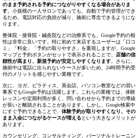
のまま予約される予約につながりやすくなる場合がありま
す
。小規模の一人サロンであっても、自動で予約管理ができ
るため、電話対応の負担が減り、施術に専念できるようにな
ります。
整体院・接骨院・鍼灸院などの治療系でも、Google予約の相
性は非常に良いです。特に初めて来店するユーザーは「口コ
ミ」「料金」「予約の取りやすさ」を重視しますが、Google
マップと予約ボタンがセットで表示されることで、
店舗の信
頼性が高まり、新規予約が安定しやすくなります
。さらに、
施術中は電話に出られないケースが多いため、24時間予約受
付のメリットを感じやすい業種です。
次に、ヨガ、ピラティス、英会話、パソコン教室などの習い
事系でもGoogle予約は活躍します。これらの業種では、体験
レッスンや定期利用が多く、問い合わせから予約までの導線
が長いと離脱されることがあります。しかし、Google検索中
にすぐ予約できることで、
体験予約が取りやすくなり、その
まま入会につながるケースが増える
という大きなメリットが
あります。
カウンセリング、コンサルティング、パーソナルトレーニン