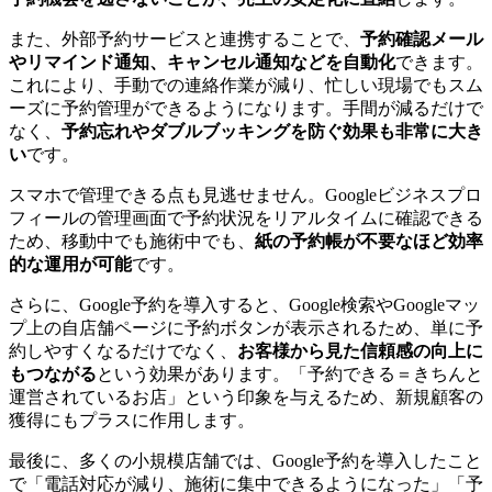
また、外部予約サービスと連携することで、
予約確認メール
やリマインド通知、キャンセル通知などを自動化
できます。
これにより、手動での連絡作業が減り、忙しい現場でもスム
ーズに予約管理ができるようになります。手間が減るだけで
なく、
予約忘れやダブルブッキングを防ぐ効果も非常に大き
い
です。
スマホで管理できる点も見逃せません。Googleビジネスプロ
フィールの管理画面で予約状況をリアルタイムに確認できる
ため、移動中でも施術中でも、
紙の予約帳が不要なほど効率
的な運用が可能
です。
さらに、Google予約を導入すると、Google検索やGoogleマッ
プ上の自店舗ページに予約ボタンが表示されるため、単に予
約しやすくなるだけでなく、
お客様から見た信頼感の向上に
もつながる
という効果があります。「予約できる＝きちんと
運営されているお店」という印象を与えるため、新規顧客の
獲得にもプラスに作用します。
最後に、多くの小規模店舗では、Google予約を導入したこと
で「電話対応が減り、施術に集中できるようになった」「予