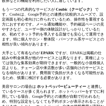
数券などの機能を利用したい人に適しています。
もう一つの代表的なサービスが
Coubic（クービック）
で
す。Coubicは、Google予約との連携が比較的スムーズで、設
定画面も初心者向けに作られているため、操作性を重視する
方におすすめです。メール通知機能や、予約確認ページの見
やすさなど、ユーザー側の体験設計がしっかりしているた
め、初めてネット予約を導入する店舗でも安心して運用でき
ます。特に個人サロン・整体院・パーソナル系サービスとの
相性が良い傾向があります。
大手として有名なのが
EPARK
ですが、EPARKは掲載の仕
組みや料金体系が他のサービスとは異なります。業種によっ
ては強力な集客効果が期待できますが、一般的な小規模個人
店よりも、チェーン店や来店数が多い店舗向けのサービスと
なる傾向があります。費用面で負担が大きくなる可能性があ
るため、慎重に検討する必要があります。
美容サロンの場合は
ホットペッパービューティー
と連携し
ているケースが多く見られます。ホットペッパーをすでに利
用している場合、Google予約との連携が自動で行われるた
め、特別な設定をしなくても予約ボタンが表示されることが