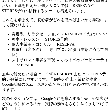
あります。しかし、ホットペッパー自体の掲載費用が高額な
ため、予算を抑えたい個人サロンでは、RESERVAや
STORES予約へ移行するケースも増えています。
これらを踏まえて、初心者がどれを選べばよいかは業種によ
って変わります。
美容系・リラクゼーション → RESERVA または Coubic
教室・レッスン → STORES予約
個人事業主・コンサル → RESERVA
飲食店（席予約） → 専用プロバイダ（業態に応じて選
択）
大手サロン・集客を重視 → ホットペッパービューティ
ー or EPARK
無料で始めたい場合は、まず
RESERVA
または
STORES予
約
が候補にしやすいです。予約率の向上・業務効率化・
Google反映のスムーズさの点でも比較的進めやすい場合があ
ります。
次のセクションでは、Google予約を導入すると売上や集客が
どのように変わるのか、実際の効果をさらに深く掘り下げて
解説します。