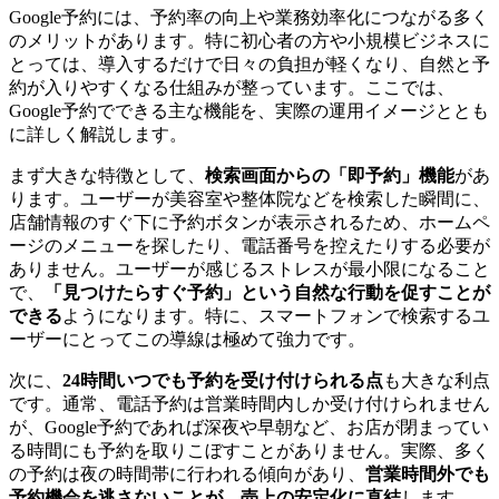
Google予約には、予約率の向上や業務効率化につながる多く
のメリットがあります。特に初心者の方や小規模ビジネスに
とっては、導入するだけで日々の負担が軽くなり、自然と予
約が入りやすくなる仕組みが整っています。ここでは、
Google予約でできる主な機能を、実際の運用イメージととも
に詳しく解説します。
まず大きな特徴として、
検索画面からの「即予約」機能
があ
ります。ユーザーが美容室や整体院などを検索した瞬間に、
店舗情報のすぐ下に予約ボタンが表示されるため、ホームペ
ージのメニューを探したり、電話番号を控えたりする必要が
ありません。ユーザーが感じるストレスが最小限になること
で、
「見つけたらすぐ予約」という自然な行動を促すことが
できる
ようになります。特に、スマートフォンで検索するユ
ーザーにとってこの導線は極めて強力です。
次に、
24時間いつでも予約を受け付けられる点
も大きな利点
です。通常、電話予約は営業時間内しか受け付けられません
が、Google予約であれば深夜や早朝など、お店が閉まってい
る時間にも予約を取りこぼすことがありません。実際、多く
の予約は夜の時間帯に行われる傾向があり、
営業時間外でも
予約機会を逃さないことが、売上の安定化に直結
します。