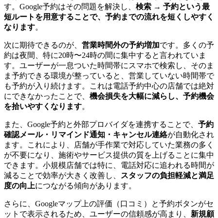
す。Google予約はその問題を解決し、
検索 → 予約という最
短ルートを用意することで、予約までの流れを短くしやすく
なります
。
次に期待できるのが、
営業時間外の予約増加
です。多くの予
約は夜間、特に20時〜24時の間に集中すると言われていま
す。ユーザーが一息ついた時間帯にスマホで検索し、そのま
ま予約できる環境が整っていると、営業していない時間帯で
も予約が入り続けます。これは電話予約中心の店舗では絶対
にできなかったことで、
機会損失を大幅に減らし、予約機会
を拾いやすくなります
。
また、Google予約と外部プロバイダを連携することで、
予約
確認メール・リマインド通知・キャンセル連絡
が自動化され
ます。これにより、店舗が手作業で対応していた業務の多く
が不要になり、施術やサービス提供の質を上げることに集中
できます。小規模店舗では特に、電話対応に追われる時間が
減ることで効率が大きく改善し、
スタッフの負担軽減と満足
度の向上
につながる傾向があります。
さらに、Googleマップ上の評価（口コミ）と予約ボタンがセ
ットで表示されるため、ユーザーの信頼感が高まり、
新規顧