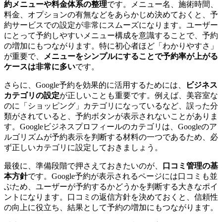
約メニューや料金体系の整理
です。メニュー名、施術時間、
料金、オプションの有無などをあらかじめ決めておくと、予
約サービスでの設定が非常にスムーズになります。ユーザー
にとって予約しやすいメニュー構成を意識することで、予約
の増加にもつながります。特に初心者ほど「わかりやすさ」
が重要で、
メニューをシンプルにすることで予約率が上がる
ケースは非常に多い
です。
さらに、Google予約を効果的に活用するためには、
ビジネス
カテゴリの設定
が正しいことも重要です。例えば、美容室な
のに「ショッピング」カテゴリになっているなど、誤った分
類がされていると、予約ボタンが表示されないことがありま
す。Googleビジネスプロフィールのカテゴリは、Googleのア
ルゴリズムが予約表示を判断する材料の一つであるため、必
ず正しいカテゴリに設定しておきましょう。
最後に、準備段階で押さえておきたいのが、
口コミ管理の基
本方針
です。Google予約が表示されるページには口コミも並
ぶため、ユーザーが予約するかどうかを判断する大きなポイ
ントになります。口コミの返信方針を決めておくと、信頼性
の向上に役立ち、結果として予約の増加にもつながります。