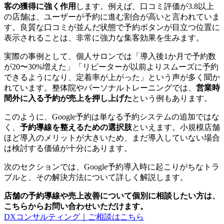
客の獲得に強く作用
します。例えば、口コミ評価が3.8以上
の店舗は、ユーザーが予約に進む割合が高いと言われていま
す。良質な口コミが並んだ状態で予約ボタンが目立つ位置に
表示されることは、非常に強力な集客効果を生みます。
実際の事例として、個人サロンでは「導入後1か月で予約数
が20〜30%増えた」「リピーターが以前よりスムーズに予約
できるようになり、定着率が上がった」という声が多く聞か
れています。整体院やパーソナルトレーニングでは、
営業時
間外に入る予約が売上を押し上げた
という例もあります。
このように、Google予約は単なる予約システムの追加ではな
く、
予約導線を整えるための選択肢
といえます。小規模店舗
ほど導入のメリットが大きいため、まだ導入していない場合
は検討する価値が十分にあります。
次のセクションでは、Google予約導入時に起こりがちなトラ
ブルと、その解決方法について詳しく解説します。
店舗の予約導線や売上改善について個別に相談したい方は、
こちらからお問い合わせいただけます。
DXコンサルティング｜ご相談はこちら