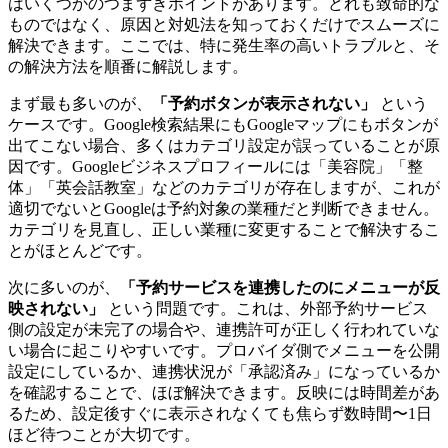
はいくつかのつまずきポイントがあります。どれも致命的な
ものではなく、原因と対処法を知っておくだけでスムーズに
解決できます。ここでは、特に発生率の高いトラブルと、そ
の解決方法を順番に解説します。
まず最も多いのが、
「予約ボタンが表示されない」
という
ケースです。Google検索結果にもGoogleマップにもボタンが
出てこない場合、多くはカテゴリ設定が誤っていることが原
因です。Googleビジネスプロフィールには「美容院」「整
体」「英会話教室」などのカテゴリが存在しますが、これが
適切でないとGoogleは予約対象の業種だと判断できません。
カテゴリを見直し、正しい業種に変更することで解決するこ
とがほとんどです。
次に多いのが、
「予約サービスを連携したのにメニューが反
映されない」
という問題です。これは、外部予約サービス
側の設定が未完了の場合や、連携許可が正しく行われていな
い場合に起こりやすいです。プロバイダ側でメニューを公開
設定にしているか、連携状況が「承認済み」になっているか
を確認することで、ほぼ解決できます。反映には時間差があ
るため、設定後すぐに表示されなくても焦らず数時間〜1日
ほど待つことが大切です。