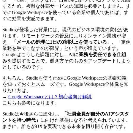
するため、複雑な外部サービスの知識を必要としません。す
でにGoogle Workspaceを使っている企業や個人であれば、す
ぐに効果を実感できます。
Studioが登場した背景には、現代のビジネス環境の変化があ
ります。リモートワークの普及によりオンライン業務が増
え、
「メールの処理に1日の3割以上を使っている」
、「定例
業務を手でこなすのが限界」という声が増えています。
Googleはこうした課題に対し、
AIに業務を委任できる仕組
み
を提供することで、働き方そのものをアップデートしよう
としているのです。
もちろん、Studioを使うためにGoogle Workspaceの基礎知識
を知っておくとスムーズです。Google Workspace全体像を知
りたい方は、
→
Google Workspaceとは？初心者向け解説
こちらも参考になります。
Studioは今後さらに進化し、
「社員全員が自分のAIアシスタ
ントを持つ時代」
に向けた基盤になると考えられています。
まさに、誰もがDXを実現できる未来を切り開く存在です。