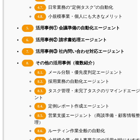
日常業務の“定例タスク”の自動化
4.7.
小規模事業・個人にも大きなメリット
4.8.
活用事例① 会議準備の自動化エージェント
5.
活用事例② 請求書処理エージェント
6.
活用事例③ 社内問い合わせ対応エージェント
7.
その他の活用事例（複数紹介）
8.
メール分類・優先度判定エージェント
8.1.
採用業務の自動化エージェント
8.2.
タスク管理・未完了タスクのリマインドエージ
8.3.
ント
定例レポート作成エージェント
8.4.
営業支援エージェント（商談準備・顧客情報
8.5.
理）
ルーティン作業全般の自動化
8.6.
小規模企業・個人事業主での活用が特におすす