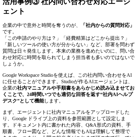
活用事例③ 社内問い合わせ対応エージ
ェント
企業の中で意外と時間を奪うのが、
「社内からの質問対応」
です。
「この申請のやり方は？」「経費精算はどこから提出？」
「新しいツールの使い方が分からない」など、部署を問わず
質問は日々発生します。本来の業務を進めたいのに、問い合
わせ対応に時間を取られてしまう担当者も多いのではないで
しょうか。
Google Workspace Studioを使えば、この社内問い合わせをAI
に任せることができます。Studioが作るAIエージェントは、
企業の
社内マニュアルや手順書をあらかじめ読み込ませてお
くことで、24時間いつでも適切な回答を返す“社内AIヘルプ
デスク”として機能
します。
まず、エージェントに社内マニュアルをアップロードした
り、Google ドライブ上の資料を参照範囲として設定しま
す。ドキュメント内に書かれた内容、Q&A形式の資料、手
順書、フロー図など、どんな情報でもAIは理解して整理で