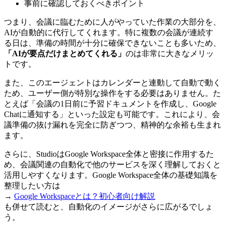
事前に確認しておくべきポイント
つまり、会議に臨むために人がやっていた作業の大部分を、
AIが自動的に代行してくれます。特に複数の会議が連続す
る日は、準備の時間が十分に確保できないことも多いため、
「AIが要点だけまとめてくれる」
のは非常に大きなメリッ
トです。
また、このエージェントはカレンダーと連動して自動で動く
ため、ユーザー側が特別な操作をする必要はありません。た
とえば「会議の1日前に予習ドキュメントを作成し、Google
Chatに通知する」といった設定も可能です。これにより、会
議準備の抜け漏れを完全に防ぎつつ、精神的な余裕も生まれ
ます。
さらに、StudioはGoogle Workspace全体と密接に作用するた
め、会議関連の自動化で他のサービスを深く理解しておくと
活用しやすくなります。Google Workspace全体の基礎知識を
整理したい方は
→
Google Workspaceとは？初心者向け解説
も併せて読むと、自動化のイメージがさらに広がるでしょ
う。