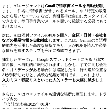
まず、AIエージェントは
Gmailで請求書メールを自動検知
し
ます。「件名に“請求書”が含まれるメール」や「特定の取引
先から届いたメール」など、判断基準は自由にカスタマイズ
できます。毎日手作業でメールを開いて確認する必要はもう
ありません。
次に、AIは添付ファイルのPDFを開き、
金額・日付・会社名
などの重要情報を自動抽出
します。これは、Geminiの言語理
解能力を活用した高度な解析であり、人がPDFを読んで必要
な情報を探すステップを完全に省略できます。
抽出したデータは、Google スプレッドシートにある「請求
書台帳」へ自動的に転記されます。しかも、すでに同じ会社
名・月のデータがある場合には追記したり、行の追加位置を
AIが判断したりと、柔軟な処理が可能です。これにより、
入力ミス・転記ミスといった人的エラーも大幅に減少
しま
す。
さらに、AIはPDFファイルも適切な場所に整理します。ドラ
イブ内の
「/会計/請求書/2025年/01月/」