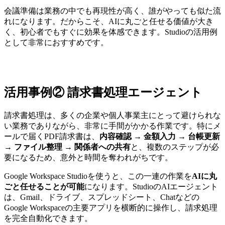
会議準備は業務の中でも再現性が高く、誰がやっても似た流
れになります。だからこそ、AIに丸ごと任せる価値が大き
く、初心者でもすぐに効果を体感できます。Studioの活用例
として非常におすすめです。
活用事例② 請求書処理エージェント
請求書処理は、多くの企業や個人事業主にとって避けられな
い業務でありながら、非常に手間がかかる作業です。特にメ
ールで届くPDF請求書は、
内容確認 → 金額入力 → 台帳更新
→ ファイル整理 → 関係者への共有
と、複数のステップが必
要になるため、意外と時間を奪われがちです。
Google Workspace Studioを使うと、この一連の作業を
AIに丸
ごと任せることが可能
になります。StudioのAIエージェント
は、Gmail、ドライブ、スプレッドシート、Chatなどの
Google Workspaceの主要アプリを横断的に操作し、請求処理
を完全自動化できます。