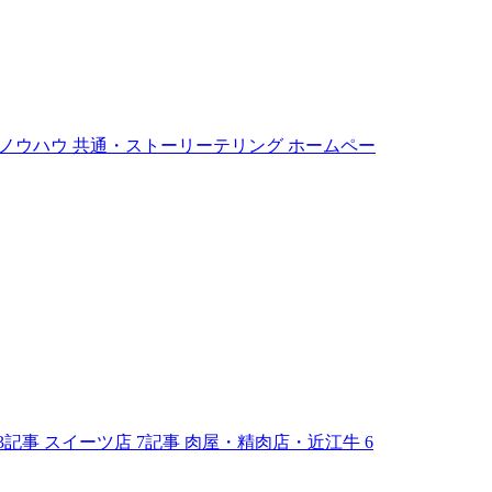
ノウハウ
共通・ストーリーテリング
ホームペー
3記事
スイーツ店
7記事
肉屋・精肉店・近江牛
6