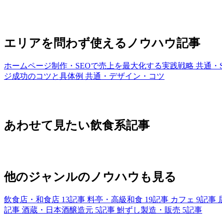
エリアを問わず使えるノウハウ記事
ホームページ制作・SEOで売上を最大化する実践戦略
共通・
ジ成功のコツと具体例
共通・デザイン・コツ
あわせて見たい飲食系記事
他のジャンルのノウハウも見る
飲食店・和食店
13記事
料亭・高級和食
19記事
カフェ
9記事
記事
酒蔵・日本酒醸造元
5記事
鮒ずし製造・販売
5記事