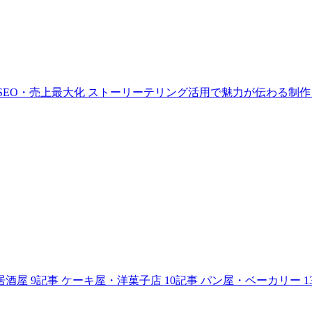
SEO・売上最大化
ストーリーテリング活用で魅力が伝わる制作
居酒屋
9記事
ケーキ屋・洋菓子店
10記事
パン屋・ベーカリー
1