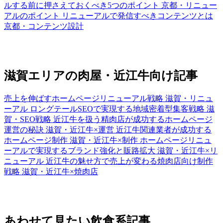
ルする前に押さえておくべき5つのポイント
京都・リニュー
アルのポイント
リニューアルで発信すべきコンテンツとは
京都・コンテンツ設計
滋賀エリアの肉屋・近江牛向け記事
売上を伸ばすホームページリニューアル戦略
滋賀・リニュ
ーアル
ロングテールSEOで実現する地域密着型集客戦略
滋
賀・SEO戦略
近江牛を扱う精肉店が成功するホームページ
運営の秘訣
滋賀・近江牛×運営
近江牛関連業者が成功する
ホームページ制作
滋賀・近江牛×制作
ホームページリニュ
ーアルで実現するブランド強化と販路拡大
滋賀・近江牛×リ
ニューアル
近江牛の魅せ方で売上が変わる焼肉店向け制作
戦略
滋賀・近江牛×焼肉店
あわせて見たい飲食系記事