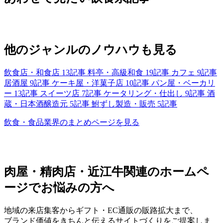
他のジャンルのノウハウも見る
飲食店・和食店
13記事
料亭・高級和食
19記事
カフェ
9記事
居酒屋
9記事
ケーキ屋・洋菓子店
10記事
パン屋・ベーカリ
ー
13記事
スイーツ店
7記事
ケータリング・仕出し
9記事
酒
蔵・日本酒醸造元
5記事
鮒ずし製造・販売
5記事
飲食・食品業界のまとめページを見る
肉屋・精肉店・近江牛関連のホームペ
ージでお悩みの方へ
地域の来店集客からギフト・EC通販の販路拡大まで、
ブランド価値をきちんと伝えるサイトづくりをご提案しま