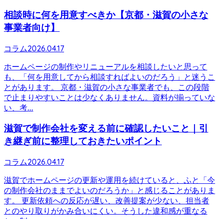
相談時に何を用意すべきか【京都・滋賀の小さな
事業者向け】
2026.04.17
コラム
ホームページの制作やリニューアルを相談したいと思って
も、「何を用意してから相談すればよいのだろう」と迷うこ
とがあります。 京都・滋賀の小さな事業者でも、この段階
で止まりやすいことは少なくありません。資料が揃っていな
い、考...
滋賀で制作会社を変える前に確認したいこと｜引
き継ぎ前に整理しておきたいポイント
2026.04.17
コラム
滋賀でホームページの更新や運用を続けていると、ふと「今
の制作会社のままでよいのだろうか」と感じることがありま
す。 更新依頼への反応が遅い、改善提案が少ない、担当者
とのやり取りがかみ合いにくい。そうした違和感が重なる