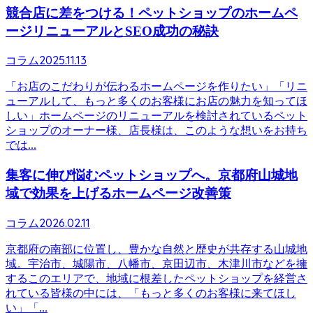
競合店に差をつける！ペットショップのホームペ
ージリニューアルとSEO成功の秘訣
2025.11.13
コラム
「お店のこだわりが伝わるホームページを作りたい」「リニ
ューアルして、もっと多くのお客様にお店の魅力を知ってほ
しい」ホームページのリニューアルを検討されているペット
ショップのオーナー様、店長様は、このような想いをお持ち
では...
集客に伸び悩むペットショップへ。京都府山城地
域で効果を上げるホームページ改善策
2026.02.11
コラム
京都府の南部に位置し、豊かな自然と歴史が共存する山城地
域。宇治市、城陽市、八幡市、京田辺市、木津川市などを擁
するこのエリアで、地域に根差したペットショップを経営さ
れている皆様の中には、「もっと多くのお客様に来てほし
い」「...