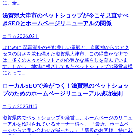
に、全...
滋賀県大津市のペットショップが今こそ見直すべ
きSEOとホームページリニューアルの関係
2026.02.11
コラム
はじめに 琵琶湖をのぞむ美しい景観と、京阪神からのアク
セスの良さを兼ね備えた滋賀県大津市。この緑豊かな街で
は、多くの人々がペットとの心豊かな暮らしを育んでいま
す。しかし、地域に根ざしてきたペットショップの経営者様
にとって...
ローカルSEOで差がつく！滋賀県のペットショッ
プのためのホームページリニューアル成功法則
2025.11.13
コラム
滋賀県内でペットショップを経営し、ホームページのリニュ
ーアルを検討されているオーナー様へ。 「最近、ホームペ
ージからの問い合わせが減った…」「新規のお客様、特に若