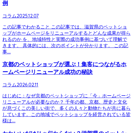
例
2025.12.07
コラム
この記事でわかること この記事では、滋賀県のペットショ
ップがホームページをリニューアルするとどんな成果が得ら
れるのか を、地域特性と実際の成功事例に基づいて理解で
きます。 具体的には、次のポイントが分かります。 この記
事...
京都のペットショップが選ぶ！集客につながるホ
ームページリニューアル成功の秘訣
2026.02.11
コラム
はじめに：なぜ京都のペットショップに「今」ホームページ
リニューアルが必要なのか？ 千年の都、京都。歴史と文化
が息づくこの美しい街で、多くの人々と動物たちが共に暮ら
しています。この地域でペットショップを経営されている皆
様は...