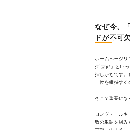
なぜ今、
ドが不可
ホームページリ
グ 京都」とい
指しがちです。
上位を維持する
そこで重要にな
ロングテールキ
数の単語を組み
京都」のように