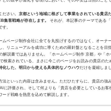
アとの競争が激化する現代において、その不安は当然のこと
ください。
京都という地域に根ざして事業をされている貴店
EB集客戦略が存在します。
それが、本記事のテーマである「
です。
ームページ制作会社に全てを丸投げするのではなく、オーナ
し、リニューアルを成功に導くための羅針盤となることを目
策の解説書ではありません。「ホームページ制作 京都」や「ホ
」で検索されている、まさに今このページをお読みの貴店のた
特化した、明日から使える具体的なノウハウ
だけを凝縮しま
方法といった内容は含みません。ただひたすらに、貴店の強
eやAIに評価され、そして何よりも「貴店を必要としているお
ワード戦略を熱意を込めて解説します。