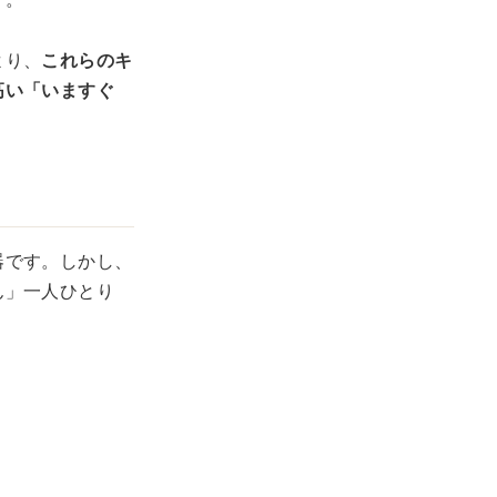
より、
これらのキ
高い「いますぐ
器です。しかし、
ん」一人ひとり