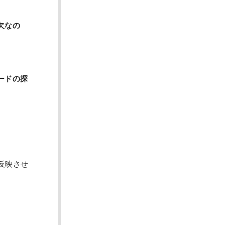
欠なの
ードの探
反映させ