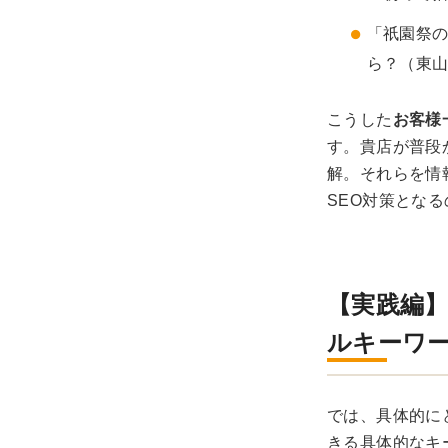
「祇園祭
ら？（東
こうした
お客様
す。貴店が普段
解。それらを情
SEO対策とな
【実践編
ルキーワ
では、具体的に
きる具体的なキ