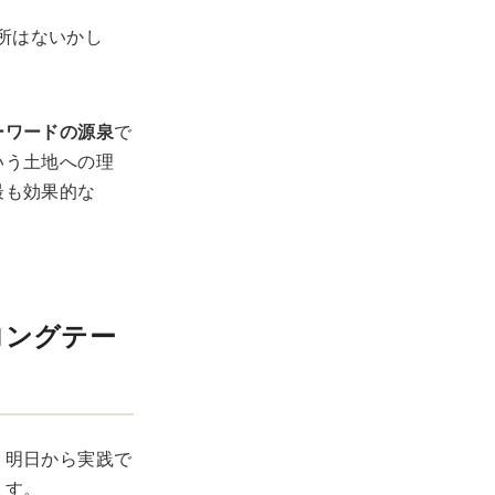
所はないかし
ーワードの源泉
で
いう土地への理
最も効果的な
ロングテー
、明日から実践で
ます。