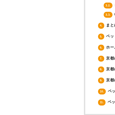
3.2.
3.3.
まと
4.
ペッ
5.
ホー
6.
京都
7.
京都
8.
京都
9.
ペッ
10.
ペッ
11.