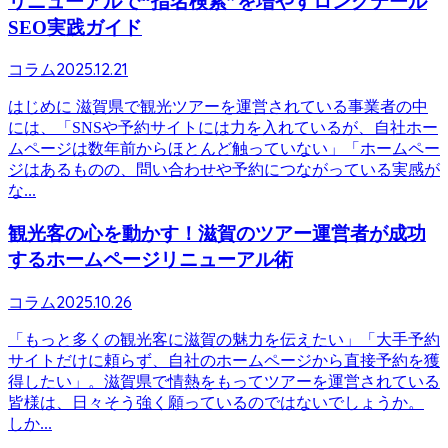
リニューアルで“指名検索”を増やすロングテール
SEO実践ガイド
2025.12.21
コラム
はじめに 滋賀県で観光ツアーを運営されている事業者の中
には、「SNSや予約サイトには力を入れているが、自社ホー
ムページは数年前からほとんど触っていない」「ホームペー
ジはあるものの、問い合わせや予約につながっている実感が
な...
観光客の心を動かす！滋賀のツアー運営者が成功
するホームページリニューアル術
2025.10.26
コラム
「もっと多くの観光客に滋賀の魅力を伝えたい」「大手予約
サイトだけに頼らず、自社のホームページから直接予約を獲
得したい」。滋賀県で情熱をもってツアーを運営されている
皆様は、日々そう強く願っているのではないでしょうか。
しか...