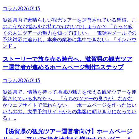
2026.01.13
コラム
滋賀県内で素晴らしい観光ツアーを運営されている皆様、こ
のようなお悩みをお持ちではないでしょうか？ 「もっと多
くの人にツアーの魅力を知ってほしい」「電話やメールでの
予約対応に追われ、本来の業務に集中できない」「インバウ
ンド...
ストーリーで旅を売る時代へ。滋賀県の観光ツア
ー運営者が進めるホームページ制作5ステップ
2026.01.13
コラム
滋賀県で、情熱を持って地域の魅力を伝える観光ツアーを運
営されているあなたへ。 「うちのツアーの良さが、なかな
かウェブサイトで伝わらない」「ホームページを作ったはい
いものの、大手予約サイトからの集客に頼りきりになってい
る」...
【滋賀県の観光ツアー運営者向け】ホームページ