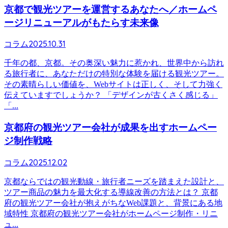
京都で観光ツアーを運営するあなたへ／ホームペ
ージリニューアルがもたらす未来像
2025.10.31
コラム
千年の都、京都。その奥深い魅力に惹かれ、世界中から訪れ
る旅行者に、あなただけの特別な体験を届ける観光ツアー。
その素晴らしい価値を、Webサイトは正しく、そして力強く
伝えていますでしょうか？ 「デザインが古くさく感じる」
「...
京都府の観光ツアー会社が成果を出すホームペー
ジ制作戦略
2025.12.02
コラム
京都ならではの観光動線・旅行者ニーズを踏まえた設計と、
ツアー商品の魅力を最大化する導線改善の方法とは？ 京都
府の観光ツアー会社が抱えがちなWeb課題と、背景にある地
域特性 京都府の観光ツアー会社がホームページ制作・リニ
ュ...