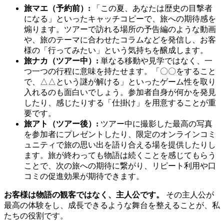
旅マエ（予約前）:
「この夏、あなたは歴史の目撃者
になる」といったキャッチコピーで、旅への期待感を
煽ります。ツアーで訪れる場所の予告編のような動画
や、旅のテーマに合わせたコラムなどを発信し、お客
様の「行ってみたい」という気持ちを醸成します。
旅ナカ（ツアー中）:
単なる移動や見学ではなく、一
つ一つの行程に意味を持たせます。「〇〇をすること
で、△△という謎が解ける」といったゲーム性を取り
入れるのも面白いでしょう。参加者自身が何かを発見
したり、感じたりする「仕掛け」を用意することが重
要です。
旅アト（ツアー後）:
ツアー中に撮影した最高の写真
を参加者にプレゼントしたり、限定のオンラインコミ
ュニティで旅の思い出を語り合える場を提供したりし
ます。旅が終わっても物語は続くことを感じてもらう
ことで、次の旅への期待に繋がり、リピート利用や口
コミの促進効果が期待できます。
お客様は物語の観客ではなく、主人公です。
その主人公が
最高の体験をし、成長できるような舞台を整えることが、私
たちの役割です。