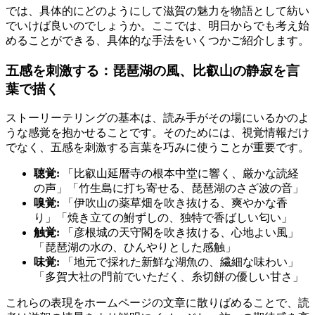
では、具体的にどのようにして滋賀の魅力を物語として紡い
でいけば良いのでしょうか。ここでは、明日からでも考え始
めることができる、具体的な手法をいくつかご紹介します。
五感を刺激する
：琵琶湖の風、比叡山の静寂を言
葉で描く
ストーリーテリングの基本は、読み手がその場にいるかのよ
うな感覚を抱かせることです。そのためには、視覚情報だけ
でなく、五感を刺激する言葉を巧みに使うことが重要です。
聴覚:
「比叡山延暦寺の根本中堂に響く、厳かな読経
の声」「竹生島に打ち寄せる、琵琶湖のさざ波の音」
嗅覚:
「伊吹山の薬草畑を吹き抜ける、爽やかな香
り」「焼き立ての鮒ずしの、独特で香ばしい匂い」
触覚:
「彦根城の天守閣を吹き抜ける、心地よい風」
「琵琶湖の水の、ひんやりとした感触」
味覚:
「地元で採れた新鮮な湖魚の、繊細な味わい」
「多賀大社の門前でいただく、糸切餅の優しい甘さ」
これらの表現をホームページの文章に散りばめることで、読