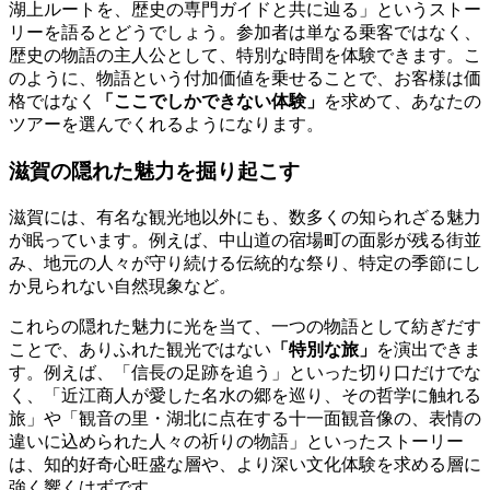
湖上ルートを、歴史の専門ガイドと共に辿る」というストー
リーを語るとどうでしょう。参加者は単なる乗客ではなく、
歴史の物語の主人公として、特別な時間を体験できます。こ
のように、物語という付加価値を乗せることで、お客様は価
格ではなく
「ここでしかできない体験」
を求めて、あなたの
ツアーを選んでくれるようになります。
滋賀の隠れた魅力を掘り起こす
滋賀には、有名な観光地以外にも、数多くの知られざる魅力
が眠っています。例えば、中山道の宿場町の面影が残る街並
み、地元の人々が守り続ける伝統的な祭り、特定の季節にし
か見られない自然現象など。
これらの隠れた魅力に光を当て、一つの物語として紡ぎだす
ことで、ありふれた観光ではない
「特別な旅」
を演出できま
す。例えば、「信長の足跡を追う」といった切り口だけでな
く、「近江商人が愛した名水の郷を巡り、その哲学に触れる
旅」や「観音の里・湖北に点在する十一面観音像の、表情の
違いに込められた人々の祈りの物語」といったストーリー
は、知的好奇心旺盛な層や、より深い文化体験を求める層に
強く響くはずです。