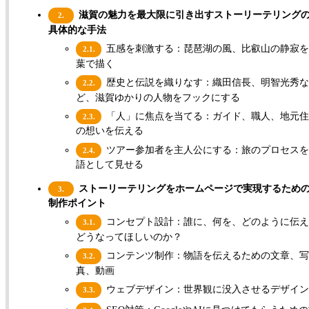
滋賀の魅力を最大限に引き出すストーリーテリング
2.
具体的な手法
五感を刺激する：琵琶湖の風、比叡山の静寂を
2.1.
葉で描く
歴史と伝説を織りなす：織田信長、明智光秀
2.2.
ど、滋賀ゆかりの人物をフックにする
「人」に焦点を当てる：ガイド、職人、地元住
2.3.
の想いを伝える
ツアー参加者を主人公にする：旅のプロセスを
2.4.
語として見せる
ストーリーテリングをホームページで実現するため
3.
制作ポイント
コンセプト設計：誰に、何を、どのように伝え
3.1.
どうなってほしいのか？
コンテンツ制作：物語を伝えるための文章、
3.2.
真、動画
ウェブデザイン：世界観に没入させるデザイ
3.3.