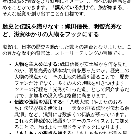
者は滋賀の情景をより鮮明にイメージし、旅への期待感を高
めることができます。
「読んでいるだけで、旅が始まる」
、
そんな感覚を創り出すことが目標です。
歴史と伝説を織りなす
：織田信長、明智光秀な
ど、滋賀ゆかりの人物をフックにする
滋賀は、日本の歴史を動かした数々の舞台となりました。こ
の豊かな歴史的背景は、ストーリーテリングの宝庫です。
人物を主人公にする:
織田信長が安土城から何を見た
のか、明智光秀が坂本城で何を思ったのか。歴史上の
人物の視点から、その土地の物語を語ることで、歴史
ファンだけでなく、多くの人の興味を引きつけます。
ツアーの行程を「光秀が辿った道」として紹介するだ
けで、参加者の没入感は格段に高まります。
伝説や逸話を活用する:
「八岐大蛇（やまたのおろ
ち）伝説が残る伊吹山」「天女の羽衣伝説が伝わる余
呉湖」など、滋賀には数多くの伝説が残っています。
これらの神秘的な物語をツアーのスパイスとして加え
ることで、旅はより一層ドラマチックになります。
「もしも」の視点を加える:
「もしもあなたが関ヶ原