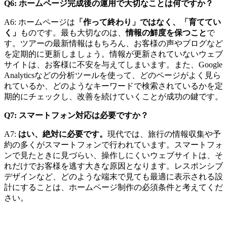
Q6: ホームページ完成後の運用で大切なことは何ですか？
A6: ホームページは
「作って終わり」ではなく、「育ててい
く」
ものです。最も大切なのは、
情報の鮮度を保つこと
で
す。ツアーの最新情報はもちろん、お客様の声やブログなど
を定期的に更新しましょう。情報が更新されていないウェブ
サイトは、お客様に不安を与えてしまいます。また、Google
Analyticsなどの分析ツールを使って、どのページがよく見ら
れているか、どのようなキーワードで検索されているかを定
期的にチェックし、改善を続けていくことが成功の鍵です。
Q7: スマートフォン対応は必要ですか？
A7:
はい、絶対に必要です。
現代では、旅行の情報収集や予
約の多くがスマートフォンで行われています。スマートフォ
ンで見たときに見づらい、操作しにくいウェブサイトは、そ
れだけでお客様を逃す大きな原因となります。レスポンシブ
デザインなど、どのような端末で見ても最適に表示される設
計にすることは、ホームページ制作の必須条件と考えてくだ
さい。