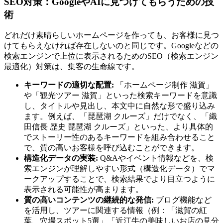
SEO対策
：GoogleやAIに見つけてもらうための技
術
どれだけ素晴らしいホームページを作っても、お客様に見つ
けてもらえなければ存在しないのと同じです。Googleなどの
検索エンジンで上位に表示されるためのSEO（検索エンジン
最適化）対策は、集客の生命線です。
キーワードの適切な配置:
「ホームページ制作 滋賀」
や「観光ツアー 滋賀」といった検索キーワードを意識
し、タイトルや見出し、本文中に自然な形で盛り込み
ます。例えば、「琵琶湖 クルーズ」だけでなく、「織
田信長 歴史 琵琶湖 クルーズ」といった、より具体的
でストーリー性のあるキーワードを組み合わせること
で、質の高いお客様を呼び込むことができます。
構造化データの実装:
Q&Aやイベント情報などを、検
索エンジンが理解しやすい形式（構造化データ）でマ
ークアップすることで、検索結果でより目立つように
表示される可能性が高まります。
質の高いコンテンツの継続的な発信:
ブログ機能など
を活用し、ツアーに関連する情報（例：「滋賀の紅
葉、穴場スポット5選」「近江牛の美味しいお店の見分