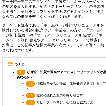
アーを唯一無二のブランドとして確立し、ホームページから
の集客を最大化するための「ストーリーテリング」の具体的
な手法と、それをウェブサイトで実現するポイントを、滋賀
ならではの事例を交えながら詳しく解説します。
ターゲット読者である「ホームページ制作やリニューアルを
検討している滋賀の観光ツアー事業者」の方が、「ホームペ
ージ制作 滋賀」や「ホームページリニューアル 滋賀」「ホ
ームページ制作 観光ツアー」といったキーワードで検索し
た際に、この記事が皆様の事業を次のステージへと導く一助
となれば幸いです。
もくじ
なぜ今、滋賀の観光ツアーにストーリーテリングが
1.
要なのか？
価格競争からの脱却：体験価値で選ばれるツア
1.1.
へ
滋賀の隠れた魅力を掘り起こす
1.2.
リピーターを育む、心に残る旅の記憶
1.3.