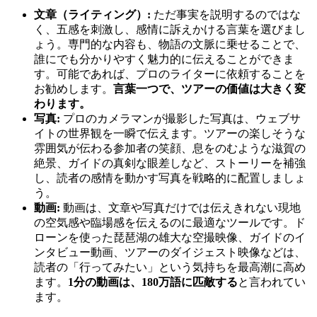
文章（ライティング）:
ただ事実を説明するのではな
く、五感を刺激し、感情に訴えかける言葉を選びまし
ょう。専門的な内容も、物語の文脈に乗せることで、
誰にでも分かりやすく魅力的に伝えることができま
す。可能であれば、プロのライターに依頼することを
お勧めします。
言葉一つで、ツアーの価値は大きく変
わります。
写真:
プロのカメラマンが撮影した写真は、ウェブサ
イトの世界観を一瞬で伝えます。ツアーの楽しそうな
雰囲気が伝わる参加者の笑顔、息をのむような滋賀の
絶景、ガイドの真剣な眼差しなど、ストーリーを補強
し、読者の感情を動かす写真を戦略的に配置しましょ
う。
動画:
動画は、文章や写真だけでは伝えきれない現地
の空気感や臨場感を伝えるのに最適なツールです。ド
ローンを使った琵琶湖の雄大な空撮映像、ガイドのイ
ンタビュー動画、ツアーのダイジェスト映像などは、
読者の「行ってみたい」という気持ちを最高潮に高め
ます。
1分の動画は、180万語に匹敵する
と言われてい
ます。