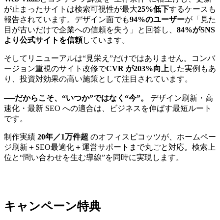
が止まったサイトは検索可視性が最大
25%低下
するケースも
報告されています。デザイン面でも
94%のユーザー
が「見た
目が古いだけで企業への信頼を失う」と回答し、
84%がSNS
より公式サイトを信頼
しています。
そしてリニューアルは“見栄え”だけではありません。コンバ
ージョン重視のサイト改修で
CVR が203%向上
した実例もあ
り、投資対効果の高い施策として注目されています。
──だからこそ、“いつか”ではなく“今”。
デザイン刷新・高
速化・最新 SEO への適合は、ビジネスを伸ばす最短ルート
です。
制作実績
20年／1万件超
のオフィスピコッツが、ホームペー
ジ刷新＋SEO最適化＋運営サポートまで丸ごと対応。検索上
位と“問い合わせを生む導線”を同時に実現します。
キャンペーン特典