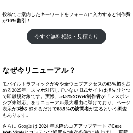
投稿でご案内したキーワードをフォームに入力すると制作費
が
10%割引
！
今すぐ無料相談・見積もり
なぜ今リニューアル？
モバイルトラフィックが今や全ウェブアクセスの
63%超
を占
める2025年、スマホ対応していない旧式サイトは指先ひとつ
で即離脱対象です。実際、
53.8%のWeb制作者
が「レスポン
シブ未対応」をリニューアル最大理由に挙げており、ページ
表示が
3秒
を超えるだけで
88.5%の訪問者
が去るという調査
もあります。
さらに Google は 2024 年以降のコアアップデートで
Core
Web Vitals
とコンテンツ鮮度を“生存条件”に格上げし、更新