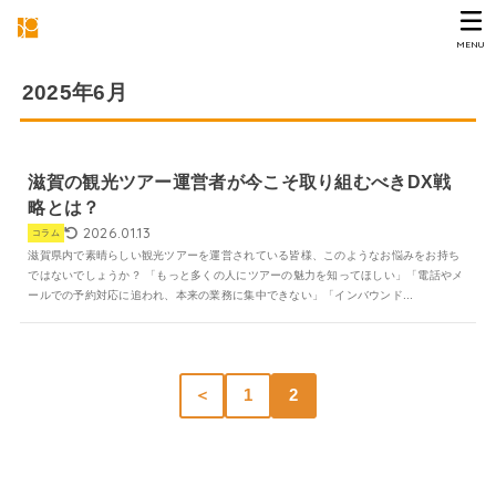
MENU
2025年6月
滋賀の観光ツアー運営者が今こそ取り組むべきDX戦
略とは？
2026.01.13
コラム
滋賀県内で素晴らしい観光ツアーを運営されている皆様、このようなお悩みをお持ち
ではないでしょうか？ 「もっと多くの人にツアーの魅力を知ってほしい」「電話やメ
ールでの予約対応に追われ、本来の業務に集中できない」「インバウンド...
＜
1
2