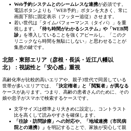
Web予約システムとのシームレスな連携
が必須です。
電話ボタンよりも「WEB予約」ボタンを大きく、常に
画面下部に固定表示（フッター追従）させます。
若い世代は「タイムパフォーマンス（タイパ）」を重
視します。
「待ち時間がわかるシステム」や「WEB問
診」
を導入していることを強くアピールし、「このク
リニックなら時間を無駄にしない」と思わせることが
集患の鍵です。
北部・東部エリア（彦根・長浜・近江八幡以
北）：視認性と「安心感」重視
高齢化率が比較的高いエリアや、親子3世代で同居している
世帯が多いエリアでは、
「決定権者」と「閲覧者」が異なる
ケースがあります。つまり、高齢の患者さんのために、その
娘や息子がスマホで検索するケースです。
文字サイズは標準より大きめに設定し、コントラスト
比を高くして読みやすさを確保します。
「往診・訪問診療」への対応や、「地域連携（市民病
院との連携）」
を明記することで、家族が安心して親