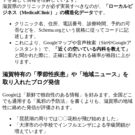
滋賀県のクリニックが必ず実装すべきなのが、
「ローカルビ
ジネス（MedicalClinic）」の構造化データ
です。
クリニック名、住所、電話番号、診療時間、予約の可
否などを、Schema.orgという規格に従ってコードに記
述します。
これにより、Googleマップや音声検索（SiriやGoogleア
シスタント）で、
「近くの空いている内科を教えて」
と聞かれた際に、正確に案内される確率が格段に上が
ります。
滋賀特有の「季節性疾患」や「地域ニュース」を
取り入れたブログ発信
Googleは「新鮮で独自性のある情報」を好みます。全国どこ
でも通用する「風邪の予防法」を書くよりも、滋賀県の地域
性に絡めた発信が評価されます。
「琵琶湖の周りでは〇〇花粉が飛び始めました」
「大津市の小学校でインフルエンザによる学級閉鎖が
増えています」