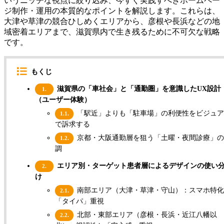
いうニッチな視点に絞り込み、今すぐ実践すべきホームペー
ジ制作・運用の本質的なポイントを解説します。これらは、
大津や草津の競合ひしめくエリアから、彦根や長浜などの地
域密着エリアまで、滋賀県内で生き残るために不可欠な戦略
です。
もくじ
滋賀県の「車社会」と「通勤圏」を意識したUX設計
1.
（ユーザー体験）
「駅近」よりも「駐車場」の利便性をビジュア
1.1.
で訴求する
京都・大阪通勤層を狙う「土曜・夜間診療」の
1.2.
調
エリア別・ターゲット患者層によるデザインの使い
2.
け
南部エリア（大津・草津・守山）：スマホ特化
2.1.
「タイパ」重視
北部・東部エリア（彦根・長浜・近江八幡以
2.2.