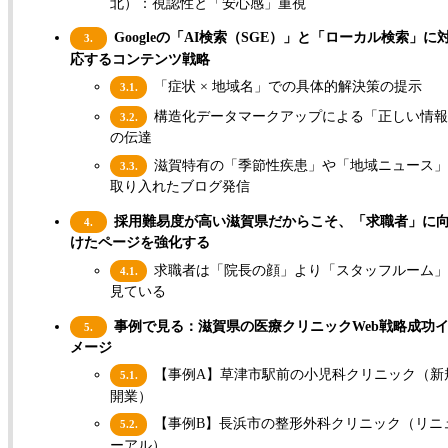
北）：視認性と「安心感」重視
Googleの「AI検索（SGE）」と「ローカル検索」に
3.
応するコンテンツ戦略
「症状 × 地域名」での具体的解決策の提示
3.1.
構造化データマークアップによる「正しい情報
3.2.
の伝達
滋賀特有の「季節性疾患」や「地域ニュース」
3.3.
取り入れたブログ発信
採用難易度が高い滋賀県だからこそ、「求職者」に
4.
けたページを強化する
求職者は「院長の顔」より「スタッフルーム」
4.1.
見ている
事例で見る：滋賀県の医療クリニックWeb戦略成功
5.
メージ
【事例A】草津市駅前の小児科クリニック（新
5.1.
開業）
【事例B】長浜市の整形外科クリニック（リニ
5.2.
ーアル）