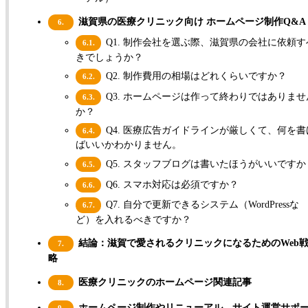
滋賀県の医療クリニック向け ホームページ制作Q&A
6.
Q1. 制作会社を選ぶ際、滋賀県の会社に依頼す
6.1.
きでしょうか？
Q2. 制作費用の相場はどれくらいですか？
6.2.
Q3. ホームページは作って終わりではありませ
6.3.
か？
Q4. 医療広告ガイドラインが厳しくて、何を書
6.4.
ばいいかわかりません。
Q5. スタッフブログは書いたほうがいいですか
6.5.
Q6. スマホ対応は必須ですか？
6.6.
Q7. 自分で更新できるシステム（WordPressな
6.7.
ど）を入れるべきですか？
結論：滋賀で愛されるクリニックになるためのWeb
7.
略
医療クリニックのホームページ関連記事
8.
ホームページ制作やリニューアル、サイト運営サポ
9.