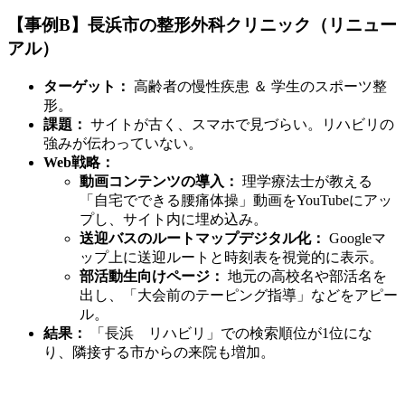
【事例B】長浜市の整形外科クリニック（リニュー
アル）
ターゲット：
高齢者の慢性疾患 ＆ 学生のスポーツ整
形。
課題：
サイトが古く、スマホで見づらい。リハビリの
強みが伝わっていない。
Web戦略：
動画コンテンツの導入：
理学療法士が教える
「自宅でできる腰痛体操」動画をYouTubeにアッ
プし、サイト内に埋め込み。
送迎バスのルートマップデジタル化：
Googleマ
ップ上に送迎ルートと時刻表を視覚的に表示。
部活動生向けページ：
地元の高校名や部活名を
出し、「大会前のテーピング指導」などをアピー
ル。
結果：
「長浜 リハビリ」での検索順位が1位にな
り、隣接する市からの来院も増加。