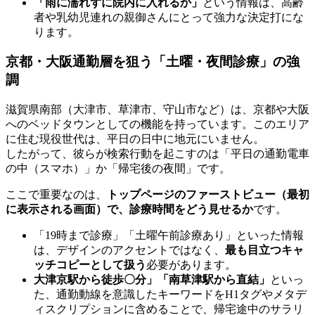
「雨に濡れずに院内に入れるか」
という情報は、高齢
者や乳幼児連れの親御さんにとって強力な決定打にな
ります。
京都・大阪通勤層を狙う「土曜・夜間診療」の強
調
滋賀県南部（大津市、草津市、守山市など）は、京都や大阪
へのベッドタウンとしての機能を持っています。このエリア
に住む現役世代は、平日の日中に地元にいません。
したがって、彼らが検索行動を起こすのは「平日の通勤電車
の中（スマホ）」か「帰宅後の夜間」です。
ここで重要なのは、
トップページのファーストビュー（最初
に表示される画面）で、診療時間をどう見せるか
です。
「19時まで診療」「土曜午前診療あり」といった情報
は、デザインのアクセントではなく、
最も目立つキャ
ッチコピーとして扱う
必要があります。
大津京駅から徒歩〇分」「南草津駅から直結」
といっ
た、通勤動線を意識したキーワードをH1タグやメタデ
ィスクリプションに含めることで、帰宅途中のサラリ