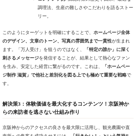
調理法、生産の難しさやこだわりを語るストー
リー。
このようにターゲットを明確にすることで、
ホームページ全体
のデザイン、文章のトーン、写真の雰囲気まで一貫性
が生まれ
ます。「万人受け」を狙うのではなく、
「特定の誰か」に深く
刺さるメッセージ
を発信することが、結果として熱心なファン
を生み、安定した経営に繋がるのです。これは、
「ホームペー
ジ制作 滋賀」で他社と差別化を図る上でも極めて重要な戦略
で
す。
解決策3：体験価値を最大化するコンテンツ！京阪神か
らの来訪者を逃さない仕組み作り
京阪神からのアクセスの良さを最大限に活用し、観光農園や直
売所への集客を成功させるには、
「行きたい！」という気持ち