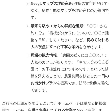
Googleマップの埋め込み
: 住所の文字列だけで
なく、操作可能なマップを埋め込むのが親切で
す。
最寄り駅やICからの詳細な道順
: 「〇〇ICから
約15分」「看板が分かりにくいので、〇〇の建
物を目印にしてください」など、
初めて訪れる
人の視点に立った丁寧な案内
を心がけます。
周辺の観光情報
: 「農園の近くには〇〇という
人気のカフェがあります」「車で30分の〇〇公
園は、お子様連れにおすすめです」といった情
報を添えることで、農園訪問を核とした
一日の
お出かけプラン
を提案でき、訪問の動機を強化
できます。
これらの仕組みを整えることで、ホームページは単なる情報発
信ツールから、
自動で集客してくれる営業マン
へと進化しま