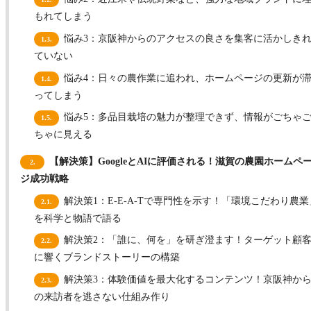
もれてしまう
悩み3：京阪神からのアクセスの良さを集客に活かしき
1.3.
ていない
悩み4：日々の農作業に追われ、ホームページの更新が
1.4.
ってしまう
悩み5：多品目栽培の魅力が整理できず、情報がごちゃ
1.5.
ちゃに見える
【解決策】GoogleとAIに評価される！滋賀の農園ホームペ
2.
ジ成功戦略
解決策1：E-E-A-Tで専門性を示す！「環境こだわり農業
2.1.
を科学と物語で語る
解決策2：「誰に、何を」を研ぎ澄ます！ターゲット顧
2.2.
に響くブランドストーリーの構築
解決策3：体験価値を最大化するコンテンツ！京阪神か
2.3.
の来訪者を逃さない仕組み作り