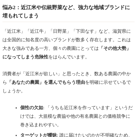
悩み2：近江米や伝統野菜など、強力な地域ブランドに
埋もれてしまう
「近江米」「近江牛」「日野菜」「下田なす」など、滋賀県に
は全国的に知名度の高いブランドが数多く存在します。これは
大きな強みである一方、個々の農園にとっては
「その他大勢」
になってしまう危険性
をはらんでいます。
消費者が「近江米が欲しい」と思ったとき、数ある農園の中か
ら
「あなたの農園」を選んでもらう理由
を明確に示せているで
しょうか。
個性の欠如
: 「うちも近江米を作っています」というだ
けでは、大規模な農協や他の有名農園との価格競争に
巻き込まれやすい。
ターゲットが曖昧
: 誰に届けたいのかが不明確なため、