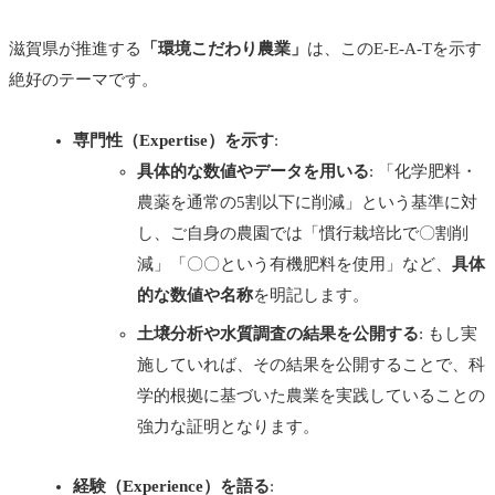
滋賀県が推進する
「環境こだわり農業」
は、このE-E-A-Tを示す
絶好のテーマです。
専門性（Expertise）を示す
:
具体的な数値やデータを用いる
: 「化学肥料・
農薬を通常の5割以下に削減」という基準に対
し、ご自身の農園では「慣行栽培比で〇割削
減」「〇〇という有機肥料を使用」など、
具体
的な数値や名称
を明記します。
土壌分析や水質調査の結果を公開する
: もし実
施していれば、その結果を公開することで、科
学的根拠に基づいた農業を実践していることの
強力な証明となります。
経験（Experience）を語る
: