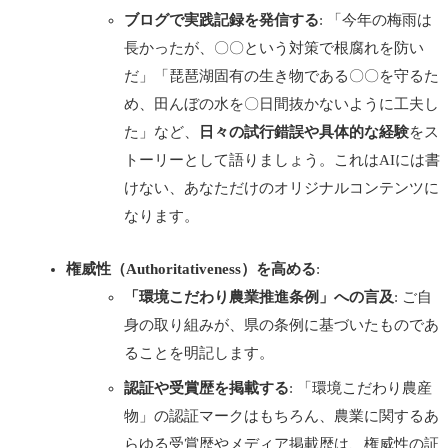
ブログで実践記録を発信する
: 「今年の梅雨は
長かったが、〇〇という対策で根腐れを防い
だ」「琵琶湖固有の生き物である〇〇を守るた
め、田んぼの水を〇日間抜かないように工夫し
た」など、
日々の試行錯誤や具体的な経験
をス
トーリーとして語りましょう。これはAIには書
けない、あなただけのオリジナルコンテンツに
なります。
権威性（Authoritativeness）を高める
:
「環境こだわり農業推進条例」への言及
: ご自
身の取り組みが、県の条例に基づいたものであ
ることを明記します。
認証や受賞歴を掲載する
: 「環境こだわり農産
物」の認証マークはもちろん、農業に関するあ
らゆる受賞歴やメディア掲載歴は、権威性の証