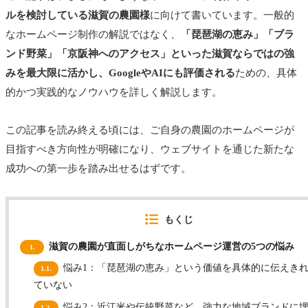
ルを検討している滋賀の農園様
に向けて書いています。一般的
なホームページ制作の解説ではなく、
「琵琶湖の恵み」「ブラ
ンド野菜」「京阪神へのアクセス」といった滋賀ならではの強
みを最大限に活かし、GoogleやAIにも評価される
ための、具体
的かつ実践的なノウハウを詳しく解説します。
この記事を読み終える頃には、ご自身の農園のホームページが
目指すべき方向性が明確になり、ウェブサイトを通じた新たな
成功への第一歩を踏み出せるはずです。
もくじ
滋賀の農園が直面しがちなホームページ運営の5つの悩み
1.
悩み1：「琵琶湖の恵み」という価値を具体的に伝えき
1.1.
ていない
悩み2：近江米や伝統野菜など、強力な地域ブランドに
1.2.