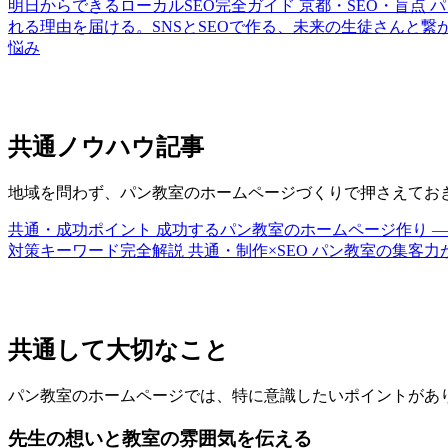
明日からできるローカルSEO完全ガイド
京都・SEO・盲点
パ
れる理由を届ける。SNSとSEOで作る、未来の生徒さんと繋
悩み
共通ノウハウ記事
地域を問わず、パン教室のホームページづくりで押さえてお
共通・成功ポイント
成功するパン教室のホームページ作り ―
対策キーワード完全解説
共通・制作×SEO
パン教室の集客力が
共通して大切なこと
パン教室のホームページでは、特に意識したいポイントがあ
先生の想いと教室の雰囲気を伝える