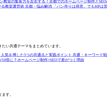
ン教室の集客力を左右する！京都でのホームページ制作とSEO
がる教室運営術
京都・悩み解消
「パン作りは得意、でもHPは
きたい共通テーマをまとめています。
 人気を博した5つの共通点と実践ポイント
共通・キーワード戦
10倍に？ホームページ制作×SEOで差がつく理由
ります。