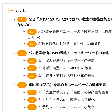
もくじ
なぜ「きれいなHP」だけではパン教室の生徒は集ま
1.
ないのか
パン教室を探すユーザーの「検索意図」は複雑
1.1.
している
AI検索時代における「専門性」の重要性
1.2.
パン教室特有のSEO戦略：ニッチキーワードの攻略
2.
1. 「悩み解決型」キーワードの網羅
2.1.
2. 地域密着型SEO（MEO）の徹底
2.2.
3. 「道具・材料」名指し検索の捕捉
2.3.
成約率（CVR）を高めるホームページの構成要素
3.
1. 「先生の手元」と「断面」の超高画質画像
3.1.
2. カリキュラムの「階段」の可視化
3.2.
3. 予約システムのシームレスな統合
3.3.