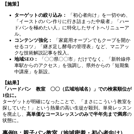
【施策】
ターゲットの絞り込み：
「初心者向け」を一切やめ、
「イーストのパン作りに行き詰まった中級者」「ハー
ドパンを極めたい人」に特化したサイトへリニューア
ル。
コンテンツ強化：
「家庭用オーブンでもクープを開か
せるコツ」「継ぎ足し酵母の管理表」など、マニアッ
クな技術解説記事を投入。
地域SEO：
「〇〇県〇〇市」だけでなく、「新幹線停
車駅からのアクセス」を強調し、県外からの「短期集
中講座」を新設。
【結果】
「ハードパン 教室 〇〇（広域地域名）」での検索順位が
1位に。
ターゲットが明確になったことで、「まさにこういう教室を
探していた！」という熱量の高い生徒が殺到。単発レッスン
を廃止し、
高単価なコースレッスンのみで半年先まで満席
の
状態に。
事例B：親子パン教室（地域密着・初心者向け）