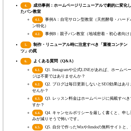
成功事例：ホームページリニューアルで劇的に変化
4.
たパン教室
事例A：自宅サロン型教室（天然酵母・ハード
4.1.
ン特化）
事例B：親子パン教室（地域密着・初心者向け
4.2.
制作・リニューアル時に注意すべき「重複コンテン
5.
ツ」の罠
よくある質問（Q&A）
6.
Q1. Instagramや公式LINEがあれば、ホームペ
6.1.
ジは不要ではありませんか？
Q2. ブログは毎日更新しないとSEO効果はあり
6.2.
せんか？
Q3. レッスン料金はホームページに掲載すべき
6.3.
すか？
Q4. キャンセルポリシーを厳しく書くと、申し
6.4.
みが減りそうで怖いです。
Q5. 自分で作ったWixやJimdoの無料サイトと
6.5.