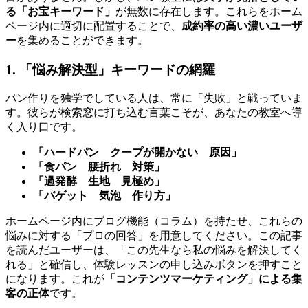
る「お宝キーワード」
が無数に存在します。これらをホーム
ページ内に適切に配置することで、
成約率の高い濃いユーザ
ー
を集めることができます。
1. 「悩み解決型」キーワードの網羅
パン作りを独学でしている人は、常に「失敗」と戦っていま
す。彼らが検索窓に打ち込む言葉こそが、あなたの教室へ導
く入り口です。
「ハードパン クープが開かない 原因」
「食パン 腰折れ 対策」
「過発酵 生地 見極め」
「バゲット 気泡 作り方」
ホームページ内にブログ機能（コラム）を持たせ、これらの
悩みに対する「プロの回答」を用意してください。この記事
を読んだユーザーは、「この先生なら私の悩みを解決してく
れる」と確信し、体験レッスンの申し込みボタンを押すこと
になります。これが
「コンテンツマーケティング」による集
客の正体
です。