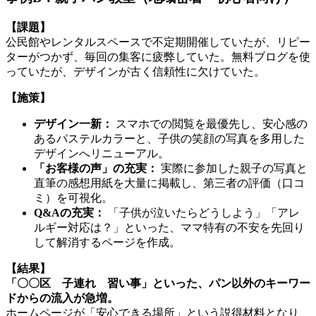
【課題】
公民館やレンタルスペースで不定期開催していたが、リピー
ターがつかず、毎回の集客に疲弊していた。無料ブログを使
っていたが、デザインが古く信頼性に欠けていた。
【施策】
デザイン一新：
スマホでの閲覧を最優先し、安心感の
あるパステルカラーと、子供の笑顔の写真を多用した
デザインへリニューアル。
「お客様の声」の充実：
実際に参加した親子の写真と
直筆の感想用紙を大量に掲載し、第三者の評価（口コ
ミ）を可視化。
Q&Aの充実：
「子供が泣いたらどうしよう」「アレ
ルギー対応は？」といった、ママ特有の不安を先回り
して解消するページを作成。
【結果】
「〇〇区 子連れ 習い事」といった、パン以外のキーワー
ドからの流入が急増。
ホームページが「安心できる場所」という説得材料となり、