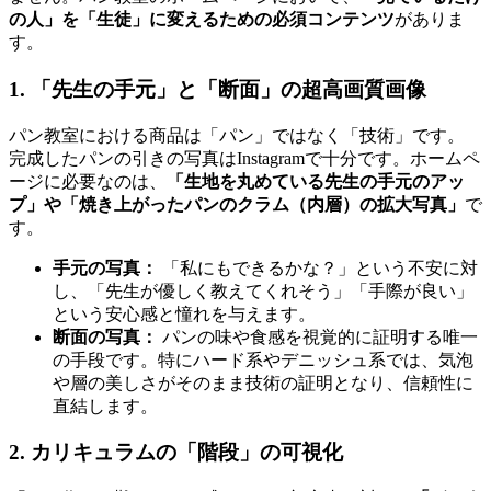
の人」を「生徒」に変えるための必須コンテンツ
がありま
す。
1. 「先生の手元」と「断面」の超高画質画像
パン教室における商品は「パン」ではなく「技術」です。
完成したパンの引きの写真はInstagramで十分です。ホームペ
ージに必要なのは、
「生地を丸めている先生の手元のアッ
プ」や「焼き上がったパンのクラム（内層）の拡大写真」
で
す。
手元の写真：
「私にもできるかな？」という不安に対
し、「先生が優しく教えてくれそう」「手際が良い」
という安心感と憧れを与えます。
断面の写真：
パンの味や食感を視覚的に証明する唯一
の手段です。特にハード系やデニッシュ系では、気泡
や層の美しさがそのまま技術の証明となり、信頼性に
直結します。
2. カリキュラムの「階段」の可視化