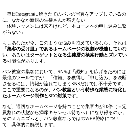
「毎日Instagramに焼きたてのパンの写真をアップしているの
に、なかなか新規の生徒さんが増えない」
「体験レッスンには来るけれど、本コースへの申し込みに繋
がらない」
もしあなたが今、このような悩みを抱えているなら、それは
「集客の受け皿」であるホームページの役割が機能していな
い
、あるいは
ターゲットとなる生徒層の検索行動とズレてい
る
可能性があります。
パン教室の集客において、SNSは「認知」を広げるためには
最強のツールですが、「信頼」を獲得し「申し込み」を決断
させるには、情報が流れてしまうSNSだけでは不十分です。
ここで重要になるのが、
パン教室という特殊な業態に特化し
たホームページ制作とSEO対策
です。
なぜ、適切なホームページを持つことで集客力が10倍（＝定
員割れの状態から満席キャンセル待ちへ）になり得るのか。
そのメカニズムと、パン教室ならではのWEB戦略につい
て、具体的に解説します。