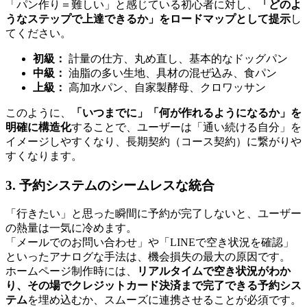
「パン作り＝難しい」と感じている初心者に対し、
「どのよ
うなステップで上達できるか」をロードマップとして提示
し
てください。
初級：
計量の仕方、丸め直し、基本的なドッグパン
中級：
油脂の多い生地、具材の混ぜ込み、食パン
上級：
高加水パン、自家製酵母、クロワッサン
このように、
「いつまでに」「何が作れるようになるか」を
明確に構造化
することで、ユーザーは「通い続ける自分」を
イメージしやすくなり、長期契約（コース契約）に繋がりや
すくなります。
3. 予約システムのシームレスな統合
「行きたい」と思った瞬間に予約が完了しないと、ユーザー
の熱量は一気に冷めます。
「メールでのお問い合わせ」や「LINEで空き状況を確認」
といったアナログな手法は、機会損失の最大の原因です。
ホームページ制作時には、
リアルタイムで空き状況がわか
り、その場でクレジットカード決済まで完了できる予約シス
テム
を埋め込むか、スムーズに連携させることが必須です。