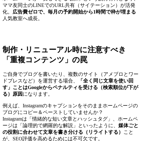
ママ友同士のLINEでのURL共有（サイテーション）が活発
化。
広告費ゼロで、毎月の予約開始から1時間で枠が埋まる
人気教室へ成長。
制作・リニューアル時に注意すべき
「重複コンテンツ」の罠
ご自身でブログを書いたり、複数のサイト（アメブロとワー
ドプレスなど）を運営する場合、
「全く同じ文章を使い回
す」ことはGoogleからペナルティを受ける（検索順位が下が
る）原因
になります。
例えば、Instagramのキャプションをそのままホームページの
ブログにコピー＆ペーストしていませんか？
Instagramは「情緒的な短い文章とハッシュタグ」、ホームペ
ージは「論理的で網羅的な解説」といったように、
媒体ごと
の役割に合わせて文章を書き分ける（リライトする）
こと
が、SEO評価を高めるためには不可欠です。