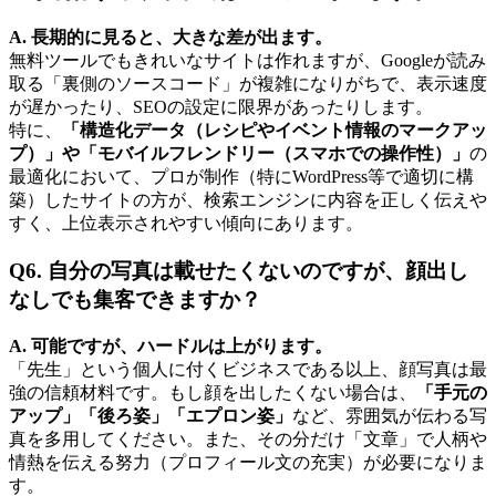
A. 長期的に見ると、大きな差が出ます。
無料ツールでもきれいなサイトは作れますが、Googleが読み
取る「裏側のソースコード」が複雑になりがちで、表示速度
が遅かったり、SEOの設定に限界があったりします。
特に、
「構造化データ（レシピやイベント情報のマークアッ
プ）」や「モバイルフレンドリー（スマホでの操作性）」
の
最適化において、プロが制作（特にWordPress等で適切に構
築）したサイトの方が、検索エンジンに内容を正しく伝えや
すく、上位表示されやすい傾向にあります。
Q6. 自分の写真は載せたくないのですが、顔出し
なしでも集客できますか？
A. 可能ですが、ハードルは上がります。
「先生」という個人に付くビジネスである以上、顔写真は最
強の信頼材料です。もし顔を出したくない場合は、
「手元の
アップ」「後ろ姿」「エプロン姿」
など、雰囲気が伝わる写
真を多用してください。また、その分だけ「文章」で人柄や
情熱を伝える努力（プロフィール文の充実）が必要になりま
す。