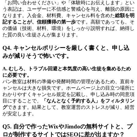
「お問い合わせください」や「体験時にお伝えします」とい
う表記は、ユーザーに不信感と警戒心を与え、離脱の原因に
なります。入会金、材料費、キャンセル料を含めた
総額を明
記することが、信頼獲得の第一歩
です。高額であっても、そ
の価値（技術、材料、環境）をしっかり説明すれば、納得し
た質の良い生徒さんが集まります。
Q4. キャンセルポリシーを厳しく書くと、申し込
みが減りそうで怖いです。
A. むしろ、トラブル回避と本気度の高い生徒を集めるため
に必要です。
パン教室は材料の準備や発酵時間の管理があるため、直前キ
ャンセルは大きな損失です。ホームページ上の目立つ場所に
わかりやすくキャンセル規定を記載し、申し込み時の同意項
目にすることで、
「なんとなく予約する人」をフィルタリン
グ
できます。結果として、教室運営のストレスが減り、経営
が安定します。
Q5. 自分で作ったWixやJimdoの無料サイトと、プ
ロが制作するサイトではSEOに差が出ますか？