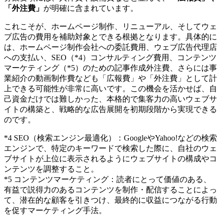
「外注費」
が明確に含まれています。
これこそが、ホームページ制作、リニューアル、そしてウェ
ブ広告の費用を補助対象とできる根拠となります。具体的に
は、ホームページ制作会社への委託費用、ウェブ広告代理店
への支払い、SEO（*4）コンサルティング費用、コンテンツ
マーケティング（*5）のための記事作成外注費、さらには事
業紹介の動画制作費なども「広報費」や「外注費」として計
上できる可能性が非常に高いです。この機会を活かせば、自
己資金だけでは難しかった、本格的で集客力の高いウェブサ
イトの構築と、戦略的な広告展開を初期段階から実現できる
のです。
*4 SEO（検索エンジン最適化）：GoogleやYahoo!などの検索
エンジンで、特定のキーワードで検索した際に、自社のウェ
ブサイトが上位に表示されるようにウェブサイトの構成やコ
ンテンツを調整すること。
*5 コンテンツマーケティング：読者にとって価値のある、
有益で説得力のあるコンテンツを制作・配信することによっ
て、潜在的な顧客を引きつけ、最終的に収益につながる行動
を促すマーケティング手法。