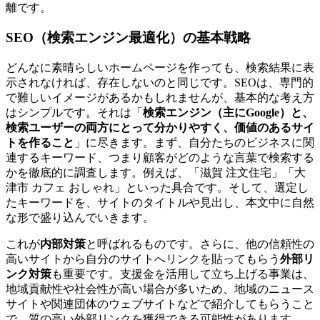
離です。
SEO（検索エンジン最適化）の基本戦略
どんなに素晴らしいホームページを作っても、検索結果に表
示されなければ、存在しないのと同じです。SEOは、専門的
で難しいイメージがあるかもしれませんが、基本的な考え方
はシンプルです。それは「
検索エンジン（主にGoogle）と、
検索ユーザーの両方にとって分かりやすく、価値のあるサイ
トを作ること
」に尽きます。まず、自分たちのビジネスに関
連するキーワード、つまり顧客がどのような言葉で検索する
かを徹底的に調査します。例えば、「滋賀 注文住宅」「大
津市 カフェ おしゃれ」といった具合です。そして、選定し
たキーワードを、サイトのタイトルや見出し、本文中に自然
な形で盛り込んでいきます。
これが
内部対策
と呼ばれるものです。さらに、他の信頼性の
高いサイトから自分のサイトへリンクを貼ってもらう
外部リ
ンク対策
も重要です。支援金を活用して立ち上げる事業は、
地域貢献性や社会性が高い場合が多いため、地域のニュース
サイトや関連団体のウェブサイトなどで紹介してもらうこと
で、質の高い外部リンクを獲得できる可能性があります。