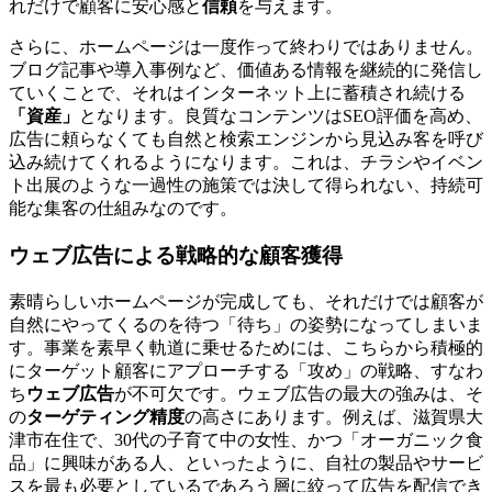
れだけで顧客に安心感と
信頼
を与えます。
さらに、ホームページは一度作って終わりではありません。
ブログ記事や導入事例など、価値ある情報を継続的に発信し
ていくことで、それはインターネット上に蓄積され続ける
「資産」
となります。良質なコンテンツはSEO評価を高め、
広告に頼らなくても自然と検索エンジンから見込み客を呼び
込み続けてくれるようになります。これは、チラシやイベン
ト出展のような一過性の施策では決して得られない、持続可
能な集客の仕組みなのです。
ウェブ広告による戦略的な顧客獲得
素晴らしいホームページが完成しても、それだけでは顧客が
自然にやってくるのを待つ「待ち」の姿勢になってしまいま
す。事業を素早く軌道に乗せるためには、こちらから積極的
にターゲット顧客にアプローチする「攻め」の戦略、すなわ
ち
ウェブ広告
が不可欠です。ウェブ広告の最大の強みは、そ
の
ターゲティング精度
の高さにあります。例えば、滋賀県大
津市在住で、30代の子育て中の女性、かつ「オーガニック食
品」に興味がある人、といったように、自社の製品やサービ
スを最も必要としているであろう層に絞って広告を配信でき