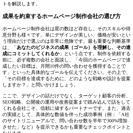
トを解説します。
成果を約束するホームページ制作会社の選び方
ホームページ制作会社は星の数ほど存在し、そのスキルや得
意分野も様々です。単にデザインが美しい、価格が安いとい
う理由だけで選ぶのは非常に危険です。最も重要な判断基準
は、「
あなたのビジネスの成果（ゴール）を理解し、その達
成にコミットしてくれるか
」という点です。制作を依頼する
前に、必ず複数の会社と面談し、「今回のホームページで達
成したい目標は、月間10件の問い合わせを獲得することで
す」といった具体的なゴールを伝えてください。その上で、
「その目標を達成するために、どのような戦略や設計を提案
しますか？」と問いかけましょう。
ここで、デザインの話だけでなく、ターゲット顧客の分析、
SEO戦略、公開後の運用や改善提案まで踏み込んで話をして
くれる会社こそ、信頼に値するパートナーです。また、過去
の実績として、具体的な数値を伴った成功事例（例：「A社
のサイトリニューアルで、問い合わせ数を半年で300%増加
させた」など）を提示できるかも重要なチェックポイントと