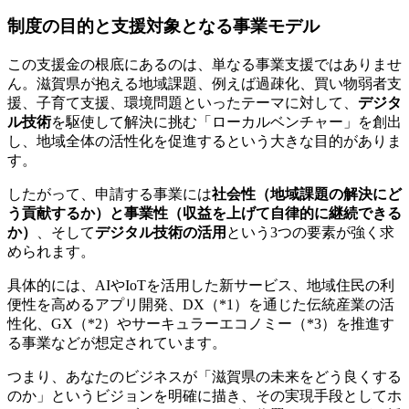
制度の目的と支援対象となる事業モデル
この支援金の根底にあるのは、単なる事業支援ではありませ
ん。滋賀県が抱える地域課題、例えば過疎化、買い物弱者支
援、子育て支援、環境問題といったテーマに対して、
デジタ
ル技術
を駆使して解決に挑む「ローカルベンチャー」を創出
し、地域全体の活性化を促進するという大きな目的がありま
す。
したがって、申請する事業には
社会性（地域課題の解決にど
う貢献するか）と事業性（収益を上げて自律的に継続できる
か）
、そして
デジタル技術の活用
という3つの要素が強く求
められます。
具体的には、AIやIoTを活用した新サービス、地域住民の利
便性を高めるアプリ開発、DX（*1）を通じた伝統産業の活
性化、GX（*2）やサーキュラーエコノミー（*3）を推進す
る事業などが想定されています。
つまり、あなたのビジネスが「滋賀県の未来をどう良くする
のか」というビジョンを明確に描き、その実現手段としてホ