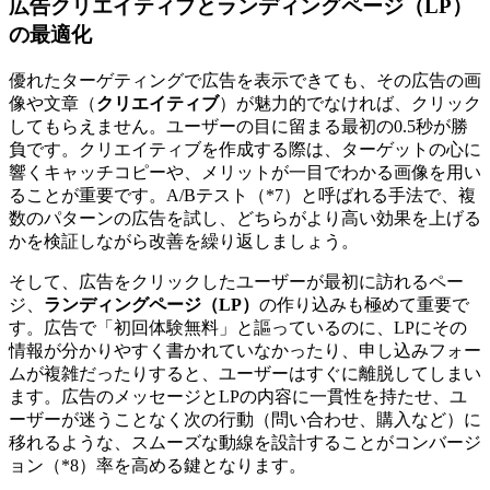
広告クリエイティブとランディングページ（LP）
の最適化
優れたターゲティングで広告を表示できても、その広告の画
像や文章（
クリエイティブ
）が魅力的でなければ、クリック
してもらえません。ユーザーの目に留まる最初の0.5秒が勝
負です。クリエイティブを作成する際は、ターゲットの心に
響くキャッチコピーや、メリットが一目でわかる画像を用い
ることが重要です。A/Bテスト（*7）と呼ばれる手法で、複
数のパターンの広告を試し、どちらがより高い効果を上げる
かを検証しながら改善を繰り返しましょう。
そして、広告をクリックしたユーザーが最初に訪れるペー
ジ、
ランディングページ（LP）
の作り込みも極めて重要で
す。広告で「初回体験無料」と謳っているのに、LPにその
情報が分かりやすく書かれていなかったり、申し込みフォー
ムが複雑だったりすると、ユーザーはすぐに離脱してしまい
ます。広告のメッセージとLPの内容に一貫性を持たせ、ユ
ーザーが迷うことなく次の行動（問い合わせ、購入など）に
移れるような、スムーズな動線を設計することがコンバージ
ョン（*8）率を高める鍵となります。