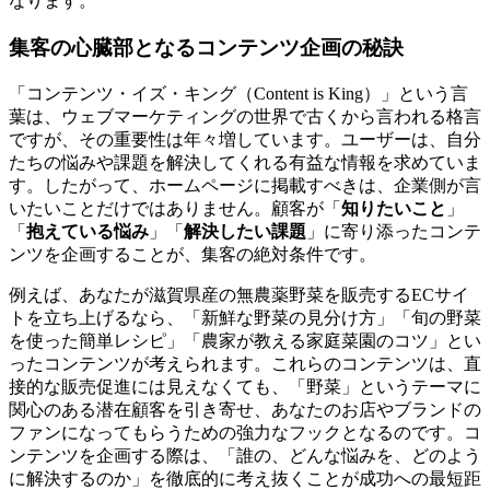
なります。
集客の心臓部となるコンテンツ企画の秘訣
「コンテンツ・イズ・キング（Content is King）」という言
葉は、ウェブマーケティングの世界で古くから言われる格言
ですが、その重要性は年々増しています。ユーザーは、自分
たちの悩みや課題を解決してくれる有益な情報を求めていま
す。したがって、ホームページに掲載すべきは、企業側が言
いたいことだけではありません。顧客が「
知りたいこと
」
「
抱えている悩み
」「
解決したい課題
」に寄り添ったコンテ
ンツを企画することが、集客の絶対条件です。
例えば、あなたが滋賀県産の無農薬野菜を販売するECサイ
トを立ち上げるなら、「新鮮な野菜の見分け方」「旬の野菜
を使った簡単レシピ」「農家が教える家庭菜園のコツ」とい
ったコンテンツが考えられます。これらのコンテンツは、直
接的な販売促進には見えなくても、「野菜」というテーマに
関心のある潜在顧客を引き寄せ、あなたのお店やブランドの
ファンになってもらうための強力なフックとなるのです。コ
ンテンツを企画する際は、「誰の、どんな悩みを、どのよう
に解決するのか」を徹底的に考え抜くことが成功への最短距