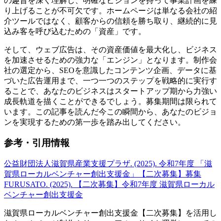
の趣旨を深く理解し、明確なビジョンを持って事業計画を練
り上げることが不可欠です。ホームページは単なる会社の紹
介ツールではなく、顧客からの信頼を勝ち取り、継続的に見
込み客を呼び込むための「資産」です。
そして、ウェブ広告は、その資産価値を最大化し、ビジネス
を加速させるための強力な「エンジン」となります。制作会
社の選定から、SEOを意識したコンテンツ企画、データに基
づいた広告運用まで、一つ一つのステップを戦略的に実行す
ることで、あなたのビジネスはスタートアップ期から力強い
成長軌道を描くことができるでしょう。募集期間は限られて
います。この記事を読んだ今この瞬間から、あなたのビジョ
ンを実現するための第一歩を踏み出してください。
参考・引用情報
公益財団法人滋賀県産業支援プラザ. (2025). 令和7年度 「滋
賀県ローカルベンチャー創出支援金」【二次募集】募集
FURUSATO. (2025). 【二次募集】令和7年度 滋賀県ローカル
ベンチャー創出支援金
滋賀県ローカルベンチャー創出支援金【二次募集】を活用し