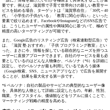
「誰に」情報を届けたいのかを極限まで具体化することが重
要です。例えば、滋賀県で子育て世帯向けの新しい教育サー
ビスを始める場合、ターゲットは「滋賀県在住」「30代～40
代」「小学生の子供がいる」「教育に関心が高い」といった
要素で絞り込めます。FacebookやInstagramなどのSNS広告で
は、こうしたユーザーの属性や興味関心に基づいて、極めて
精度の高いターゲティングが可能です。
また、Google広告のリスティング広告（検索連動型広告）で
は、「滋賀 塾 おすすめ」「子供 プログラミング教室」とい
った、まさに今、情報を探している顕在的なニーズを持つユ
ーザーに直接アプローチできます。自社のサービスを最も必
要としているのはどんな人物像か、ペルソナ（*6）を詳細に
設定し、そのペルソナが最も利用しているであろう媒体
（Google検索、SNS、ニュースアプリなど）で広告を展開す
ることが、効果を最大化する第一歩です。
*6 ペルソナ：自社の製品やサービスの典型的なユーザー像
を、具体的な人物として詳細に設定したもの。年齢、性別、
職業、ライフスタイル、価値観などをリアルに描くことで、
マーケティング戦略の精度を高める。