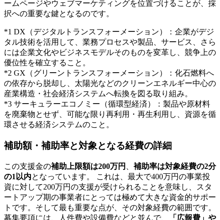
ームページやウェブマーケティングを位置づけることが、採
択への重要な鍵となるのです。
*1 DX（デジタルトランスフォーメーション）：企業がデジ
タル技術を活用して、業務プロセスや製品、サービス、さら
には企業文化やビジネスモデルそのものを変革し、競争上の
優位性を確立すること。
*2 GX（グリーントランスフォーメーション）：化石燃料へ
の依存から脱却し、太陽光などのクリーンエネルギー中心の
産業構造・社会経済システムへ転換を図る取り組み。
*3 サーキュラーエコノミー（循環型経済）：製品や原材料
を廃棄物とせず、可能な限り再利用・再生利用し、資源を循
環させる経済システムのこと。
補助額・補助率と対象となる経費の詳細
この支援金の
補助上限額は200万円
、
補助率は対象経費の2分
の1以内
となっています。 これは、最大で400万円の事業投
資に対して200万円の支援が受けられることを意味し、スタ
ートアップ期の事業者にとっては極めて大きな資金的サポー
トです。そして最も重要な点が、その対象経費の範囲です。
募集要項には、人件費や設備費などと並んで、
「広報費」や