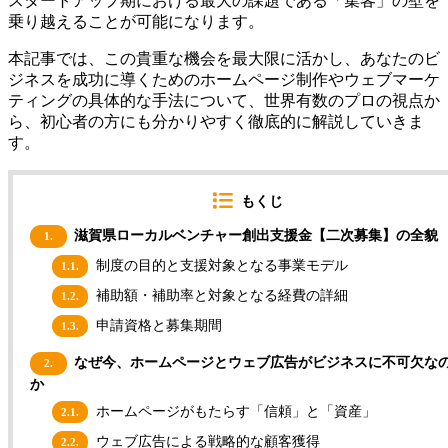
スタートアップ期における最大の課題である「集客」の壁を
乗り越えることが可能になります。
本記事では、この貴重な機会を最大限に活かし、あなたのビ
ジネスを成功に導くためのホームページ制作やウェブマーケ
ティングの具体的な手法について、世界有数のプロの視点か
ら、初心者の方にも分かりやすく徹底的に解説していきま
す。
もくじ
滋賀県ローカルベンチャー創出支援金【二次募集】の全貌
1.
制度の目的と支援対象となる事業モデル
1.1.
補助額・補助率と対象となる経費の詳細
1.2.
申請資格と募集期間
1.3.
なぜ今、ホームページとウェブ広告がビジネスに不可欠な
2.
か
ホームページがもたらす「信頼」と「資産」
2.1.
ウェブ広告による戦略的な顧客獲得
2.2.