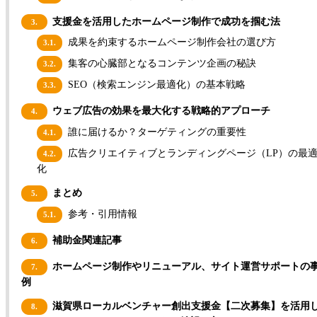
支援金を活用したホームページ制作で成功を掴む法
3.
成果を約束するホームページ制作会社の選び方
3.1.
集客の心臓部となるコンテンツ企画の秘訣
3.2.
SEO（検索エンジン最適化）の基本戦略
3.3.
ウェブ広告の効果を最大化する戦略的アプローチ
4.
誰に届けるか？ターゲティングの重要性
4.1.
広告クリエイティブとランディングページ（LP）の最
4.2.
化
まとめ
5.
参考・引用情報
5.1.
補助金関連記事
6.
ホームページ制作やリニューアル、サイト運営サポートの
7.
例
滋賀県ローカルベンチャー創出支援金【二次募集】を活用
8.