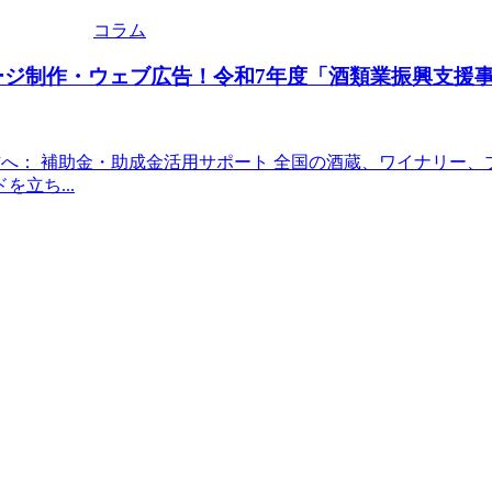
コラム
ページ制作・ウェブ広告！令和7年度「酒類業振興支援
へ： 補助金・助成金活用サポート 全国の酒蔵、ワイナリー、
立ち...