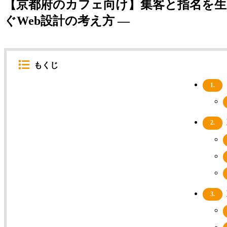
【京都府のカフェ向け】集客と指名を生
ぐWeb設計の考え方 ―
もくじ
1.
2.
3.