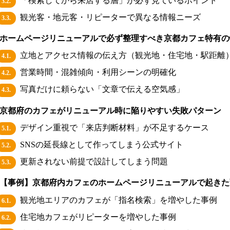
「検索してから来店する層」が必ず見ているポイント
3.2.
観光客・地元客・リピーターで異なる情報ニーズ
3.3.
ホームページリニューアルで必ず整理すべき京都カフェ特有の
立地とアクセス情報の伝え方（観光地・住宅地・駅距離
4.1.
営業時間・混雑傾向・利用シーンの明確化
4.2.
写真だけに頼らない「文章で伝える空気感」
4.3.
京都府のカフェがリニューアル時に陥りやすい失敗パターン
デザイン重視で「来店判断材料」が不足するケース
5.1.
SNSの延長線として作ってしまう公式サイト
5.2.
更新されない前提で設計してしまう問題
5.3.
【事例】京都府内カフェのホームページリニューアルで起きた
観光地エリアのカフェが「指名検索」を増やした事例
6.1.
住宅地カフェがリピーターを増やした事例
6.2.