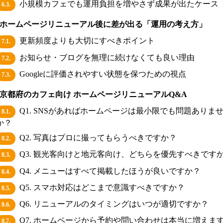
小規模カフェでも運用負担を増やさず成果が出たケース
6.3.
ホームページリニューアル後に差が出る「運用の考え方」
更新頻度よりも大切にすべきポイント
7.1.
お知らせ・ブログを無理に続けなくても良い理由
7.2.
Googleに評価されやすい状態を保つための視点
7.3.
京都府のカフェ向け ホームページリニューアルQ&A
Q1. SNSがあればホームページは最小限でも問題ありま
8.1.
か？
Q2. 写真はプロに撮ってもらうべきですか？
8.2.
Q3. 観光客向けと地元客向け、どちらを優先すべきです
8.3.
Q4. メニューはすべて掲載したほうが良いですか？
8.4.
Q5. スマホ対応はどこまで意識すべきですか？
8.5.
Q6. リニューアルのタイミングはいつが適切ですか？
8.6.
Q7. ホームページから予約や問い合わせは本当に増えま
8.7.