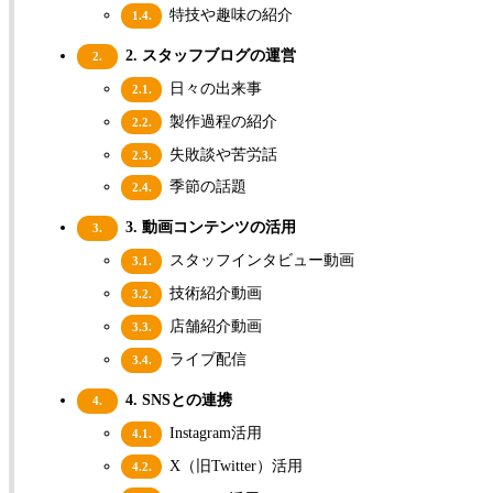
特技や趣味の紹介
1.4.
2. スタッフブログの運営
2.
日々の出来事
2.1.
製作過程の紹介
2.2.
失敗談や苦労話
2.3.
季節の話題
2.4.
3. 動画コンテンツの活用
3.
スタッフインタビュー動画
3.1.
技術紹介動画
3.2.
店舗紹介動画
3.3.
ライブ配信
3.4.
4. SNSとの連携
4.
Instagram活用
4.1.
X（旧Twitter）活用
4.2.