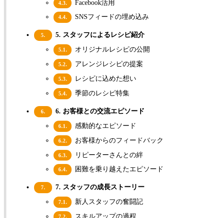
Facebook活用
4.3.
SNSフィードの埋め込み
4.4.
5. スタッフによるレシピ紹介
5.
オリジナルレシピの公開
5.1.
アレンジレシピの提案
5.2.
レシピに込めた想い
5.3.
季節のレシピ特集
5.4.
6. お客様との交流エピソード
6.
感動的なエピソード
6.1.
お客様からのフィードバック
6.2.
リピーターさんとの絆
6.3.
困難を乗り越えたエピソード
6.4.
7. スタッフの成長ストーリー
7.
新人スタッフの奮闘記
7.1.
スキルアップの過程
7.2.