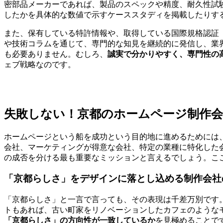
密部品メーカーであれば、製品のスペックや精度、耐久性試
したかを具体的な数値で示すケーススタディを掲載したりす
また、保有している特許情報や、取得している国際規格認証
や技術コラムを通じて、専門的な知見を継続的に発信し、業
も必要ありません。むしろ、
誠実で分かりやすく、専門性の
ェブ戦略なのです。
失敗しない！京都のホームページ制作会
ホームページという船を成功という目的地に進めるためには
会社、マーケティングが得意な会社、特定の業種に特化した
の成否を分ける最も重要なミッションと言えるでしょう。こ
「京都らしさ」をデザインに落とし込める制作会社
「京都らしさ」と一言で言っても、その表現は千差万別です
トもあれば、古い町家をリノベーションしたカフェのような
「京都らしさ」の方向性が一致しているか
を見極めることで