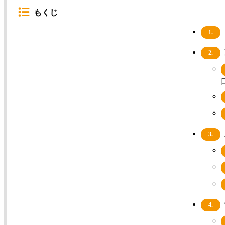
もくじ
1.
2.
3.
4.