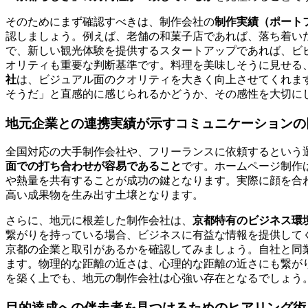
そのためにまず確認すべきは、制作会社の
制作実績（ポート
認しましょう。例えば、老舗の和菓子店であれば、落ち着い
で、新しい観光体験を提供するスタートアップであれば、ビ
オリティも重要な判断基準です。料理を美味しそうに見せる
社
は、ビジュアル面のクオリティを大きく向上させてくれま
そうだ」と直感的に感じられるかどうか、その感性を大切に
地元企業との連携実績が示すコミュニケーションの
全国対応の大手制作会社や、フリーランスに依頼するという
面での打ち合わせが容易であること
です。ホームページ制作
や熱量を共有することが成功の鍵となります。実際に顔を合
高い成果物を生み出す土壌となります。
さらに、地元に根差した制作会社は、
京都特有のビジネス環
繋がりを持っている場合、ビジネスに有益な情報を提供して
京都の企業と取引があるかを確認してみましょう。自社と同
ます。物理的な距離の近さは、心理的な距離の近さにも繋が
を築く上でも、地元の制作会社は心強い存在となるでしょう
目的達成への伴走者を見つけるためのヒアリング術