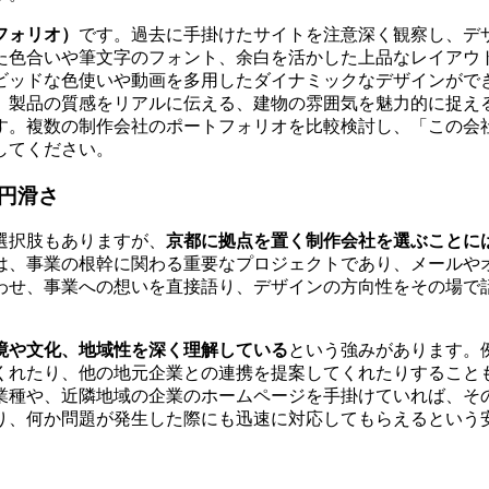
フォリオ）
です。過去に手掛けたサイトを注意深く観察し、デ
た色合いや筆文字のフォント、余白を活かした上品なレイアウ
ビッドな色使いや動画を多用したダイナミックなデザインがで
、製品の質感をリアルに伝える、建物の雰囲気を魅力的に捉え
す。複数の制作会社のポートフォリオを比較検討し、「この会
してください。
円滑さ
選択肢もありますが、
京都に拠点を置く制作会社を選ぶことに
は、事業の根幹に関わる重要なプロジェクトであり、メールや
わせ、事業への想いを直接語り、デザインの方向性をその場で
境や文化、地域性を深く理解している
という強みがあります。
くれたり、他の地元企業との連携を提案してくれたりすることも
業種や、近隣地域の企業のホームページを手掛けていれば、そ
り、何か問題が発生した際にも迅速に対応してもらえるという
。