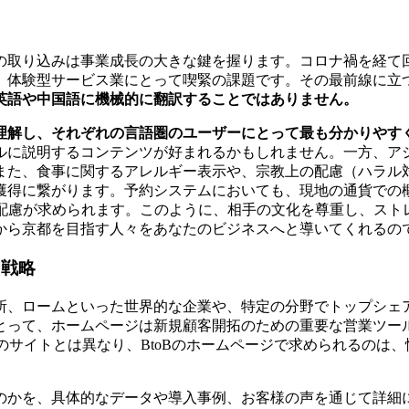
の取り込みは事業成長の大きな鍵を握ります。コロナ禍を経て
、体験型サービス業にとって喫緊の課題です。その最前線に立
英語や中国語に機械的に翻訳することではありません。
理解し、それぞれの言語圏のユーザーにとって最も分かりやす
ルに説明するコンテンツが好まれるかもしれません。一方、ア
また、食事に関するアレルギー表示や、宗教上の配慮（ハラル
獲得に繋がります。予約システムにおいても、現地の通貨での
な配慮が求められます。このように、相手の文化を尊重し、スト
から京都を目指す人々をあなたのビジネスへと導いてくれるの
ツ戦略
、ロームといった世界的な企業や、特定の分野でトップシェア
とって、ホームページは新規顧客開拓のための重要な営業ツー
）のサイトとは異なり、BtoBのホームページで求められるのは
のかを、具体的なデータや導入事例、お客様の声を通じて詳細