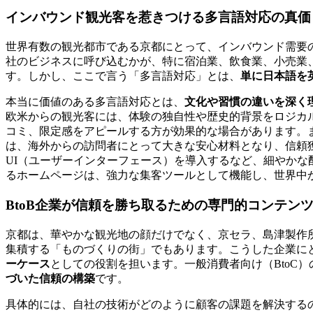
インバウンド観光客を惹きつける多言語対応の真価
世界有数の観光都市である京都にとって、インバウンド需要
社のビジネスに呼び込むかが、特に宿泊業、飲食業、小売業
す。しかし、ここで言う「多言語対応」とは、
単に日本語を
本当に価値のある多言語対応とは、
文化や習慣の違いを深く
欧米からの観光客には、体験の独自性や歴史的背景をロジカ
コミ、限定感をアピールする方が効果的な場合があります。
は、海外からの訪問者にとって大きな安心材料となり、信頼
UI（ユーザーインターフェース）を導入するなど、細やか
るホームページは、強力な集客ツールとして機能し、世界中
BtoB企業が信頼を勝ち取るための専門的コンテン
京都は、華やかな観光地の顔だけでなく、京セラ、島津製作所
集積する「ものづくりの街」でもあります。こうした企業に
ーケース
としての役割を担います。一般消費者向け（BtoC
づいた信頼の構築
です。
具体的には、自社の技術がどのように顧客の課題を解決する