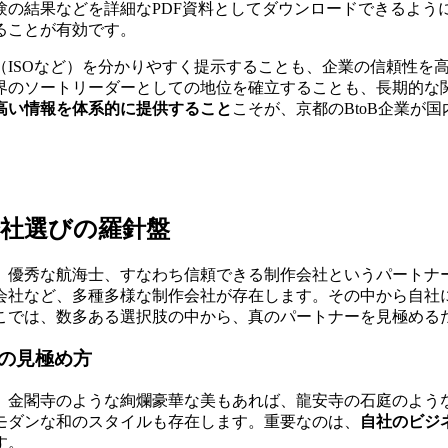
験の結果などを詳細なPDF資料としてダウンロードできるよう
ることが有効です。
（ISOなど）を分かりやすく提示することも、企業の信頼性を
界のソートリーダーとしての地位を確立することも、長期的な
高い情報を体系的に提供すること
こそが、京都のBtoB企業が
社選びの羅針盤
、優秀な航海士、すなわち信頼できる制作会社というパートナ
会社など、多種多様な制作会社が存在します。その中から自社
こでは、数多ある選択肢の中から、真のパートナーを見極める
の見極め方
。金閣寺のような絢爛豪華な美もあれば、龍安寺の石庭のよう
モダンな和のスタイルも存在します。重要なのは、
自社のビジ
す。