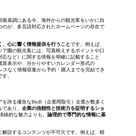
回復基調にある今、海外からの観光客をいかに自
つのが、多言語対応されたホームページの存在で
く、心に響く情報提供を行うこと
です。例えば、
ジア圏の観光客には、写真映えするポイントや口
対応など）に関する情報を明確に記載すること
概算表示や、分かりやすいカレンダー形式の
レスなく情報収集から予約・購入までを完結でき
です。
を誇る優良なBtoB（企業間取引）企業が数多く
ルであり、
企業の信頼性と技術力を証明するショ
、情緒的な魅力よりも、
論理的で専門的な情報に基
に解説するコンテンツが不可欠です。例えば、精