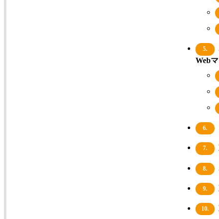
5.
Web
6.
7.
8.
9.
10.