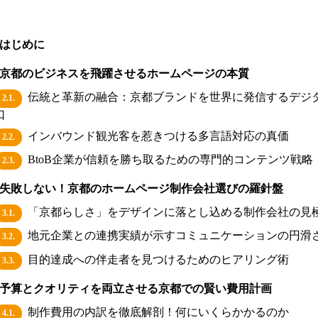
はじめに
京都のビジネスを飛躍させるホームページの本質
伝統と革新の融合：京都ブランドを世界に発信するデジ
2.1.
口
インバウンド観光客を惹きつける多言語対応の真価
2.2.
BtoB企業が信頼を勝ち取るための専門的コンテンツ戦略
2.3.
失敗しない！京都のホームページ制作会社選びの羅針盤
「京都らしさ」をデザインに落とし込める制作会社の見
3.1.
地元企業との連携実績が示すコミュニケーションの円滑
3.2.
目的達成への伴走者を見つけるためのヒアリング術
3.3.
予算とクオリティを両立させる京都での賢い費用計画
制作費用の内訳を徹底解剖！何にいくらかかるのか
4.1.