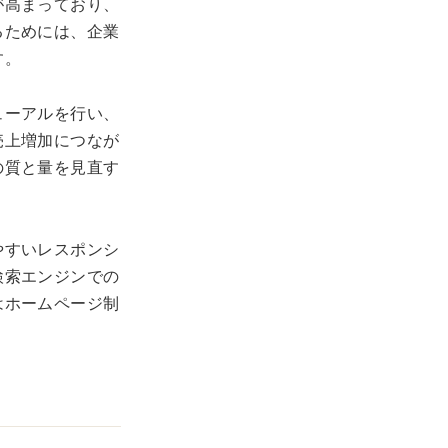
が高まっており、
るためには、企業
す。
ューアルを行い、
売上増加につなが
の質と量を見直す
やすいレスポンシ
検索エンジンでの
はホームページ制