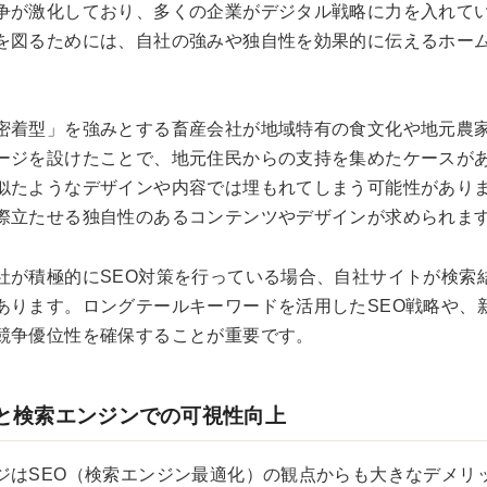
争が激化しており、多くの企業がデジタル戦略に力を入れて
を図るためには、自社の強みや独自性を効果的に伝えるホー
密着型」を強みとする畜産会社が地域特有の食文化や地元農
ージを設けたことで、地元住民からの支持を集めたケースが
似たようなデザインや内容では埋もれてしまう可能性があり
際立たせる独自性のあるコンテンツやデザインが求められま
社が積極的にSEO対策を行っている場合、自社サイトが検索
あります。ロングテールキーワードを活用したSEO戦略や、
競争優位性を確保することが重要です。
対策と検索エンジンでの可視性向上
ジはSEO（検索エンジン最適化）の観点からも大きなデメリ