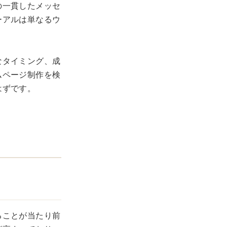
の一貫したメッセ
ーアルは単なるウ
なタイミング、成
ムページ制作を検
はずです。
ることが当たり前