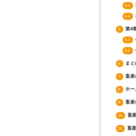
4.3.
4.4.
第4
5.
5.1.
5.2.
まと
6.
畜産
7.
ホー
8.
畜産
9.
畜産
10.
畜産
11.