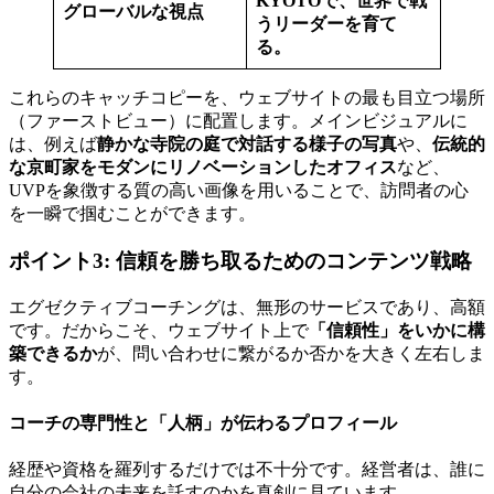
KYOTOで、世界で戦
グローバルな視点
うリーダーを育て
る。
これらのキャッチコピーを、ウェブサイトの最も目立つ場所
（ファーストビュー）に配置します。メインビジュアルに
は、例えば
静かな寺院の庭で対話する様子の写真
や、
伝統的
な京町家をモダンにリノベーションしたオフィス
など、
UVPを象徴する質の高い画像を用いることで、訪問者の心
を一瞬で掴むことができます。
ポイント3: 信頼を勝ち取るためのコンテンツ戦略
エグゼクティブコーチングは、無形のサービスであり、高額
です。だからこそ、ウェブサイト上で
「信頼性」をいかに構
築できるか
が、問い合わせに繋がるか否かを大きく左右しま
す。
コーチの専門性と「人柄」が伝わるプロフィール
経歴や資格を羅列するだけでは不十分です。経営者は、誰に
自分の会社の未来を託すのかを真剣に見ています。