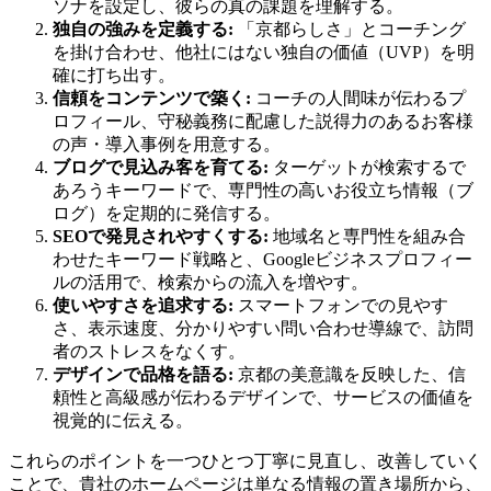
ソナを設定し、彼らの真の課題を理解する。
独自の強みを定義する:
「京都らしさ」とコーチング
を掛け合わせ、他社にはない独自の価値（UVP）を明
確に打ち出す。
信頼をコンテンツで築く:
コーチの人間味が伝わるプ
ロフィール、守秘義務に配慮した説得力のあるお客様
の声・導入事例を用意する。
ブログで見込み客を育てる:
ターゲットが検索するで
あろうキーワードで、専門性の高いお役立ち情報（ブ
ログ）を定期的に発信する。
SEOで発見されやすくする:
地域名と専門性を組み合
わせたキーワード戦略と、Googleビジネスプロフィー
ルの活用で、検索からの流入を増やす。
使いやすさを追求する:
スマートフォンでの見やす
さ、表示速度、分かりやすい問い合わせ導線で、訪問
者のストレスをなくす。
デザインで品格を語る:
京都の美意識を反映した、信
頼性と高級感が伝わるデザインで、サービスの価値を
視覚的に伝える。
これらのポイントを一つひとつ丁寧に見直し、改善していく
ことで、貴社のホームページは単なる情報の置き場所から、