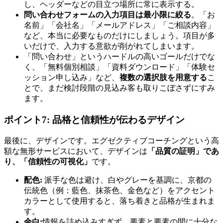
し、ヘッダーなどの目立つ場所に常に表示する。
問い合わせフォームの入力項目は最小限に絞る
。「お
名前」「会社名」「メールアドレス」「ご相談内容」
など、本当に必要なものだけにしましょう。項目が多
いだけで、入力する意欲が削がれてしまいます。
「問い合わせ」というハードルの高いゴールだけでな
く、「無料個別相談」「資料ダウンロード」「体験セ
ッション申し込み」など、
複数の選択肢を用意する
こ
とで、まだ検討段階の見込み客も取りこぼさずにすみ
ます。
ポイント7: 品格と信頼性が伝わるデザイン
最後に、デザインです。エグゼクティブコーチングという高
額な無形サービスにおいて、デザインは
「品質の証明」であ
り、「信頼性の可視化」
です。
配色:
派手な色は避け、白やグレーを基調に、京都の
伝統色（例：藍色、抹茶色、金色など）をアクセント
カラーとして使用すると、落ち着きと品格が生まれま
す。
余白:
情報を詰め込みすぎず、要素と要素の間に十分な