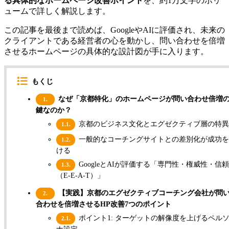
る具体的なホームページ改善ポイント
を、約1万文字のボリ
ュームで詳しく解説します。
この記事を最後まで読めば、GoogleやAIに評価され、未来の
クライアントである経営者の心を動かし、問い合わせを倍増
させるホームページの具体的な設計図が手に入ります。
もくじ
なぜ「京都特化」のホームページが問い合わせ倍増
1.
鍵なのか？
京都のビジネス文化とエグゼクティブ層の特異
1.1.
一般的なコーチングサイトとの差別化が成功を
1.2.
ける
GoogleとAIが評価する「専門性・権威性・信
1.3.
（E-E-A-T）」
【実践】京都のエグゼクティブコーチング会社が問
2.
合わせを倍増させるHP改善7つのポイント
ポイント1: ターゲットの解像度を上げるペル
2.1.
ナ設定