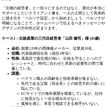
「京都の経営者」と一括りにするのではなく、貴社が本当に
サポートしたいクライアント像を、一人の人間として具体的
に描き出す「ペルソナ設定」から始めましょう。ペルソナが
明確になることで、ホームページで伝えるべきメッセージや
デザインの方向性が定まります。
ケース1：伝統産業の三代目経営者「山田 健司」様 (45歳)
会社:
創業120年の西陣織メーカー。従業員30名。
役職:
代表取締役社長（就任3年目）
性格:
真面目で責任感が強い。伝統を守ることへのプ
レッシャーと、時代に合わせた革新の必要性の間で葛
藤している。
課題:
ベテラン職人の高齢化と技術承継が進まない。
先代である父親（現会長）との経営方針の違いに
悩んでいる。
ECサイトでの海外展開を模索しているが、社内
に知見がなく一歩を踏み出せない。
孤独を感じ、本音で相談できる相手がいない。