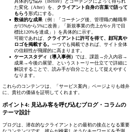
具体的な悩み（Before）とコーチングによって得られ
た変化（After）を、
クライアント自身の言葉で語って
もらう
形式にする。
数値的な成果
（例：「コーチング後、管理職の離職率
が15%から5%に改善」「新規事業の売上が6ヶ月で目
標比120%を達成」）を具体的に示す。
可能であれば、
クライアントに許可を得て、顔写真や
ロゴを掲載する。
一つでも掲載できれば、サイト全体
の信頼性が飛躍的に高まります。
ケーススタディ（導入事例）
では、課題→介入内容→
成果→今後の展望、というストーリー仕立てで詳細に
解説することで、読み手が自分ごととして捉えやすく
なります。
これらのコンテンツは、「サービス案内」ページよりも雄弁
に、貴社の価値を証明してくれます。
ポイント4: 見込み客を呼び込むブログ・コラムの
テーマ設計
ブログは、潜在的なクライアントとの最初の接点となる重要
なコンテンツです。彼らが検索しそうなキーワードを予測