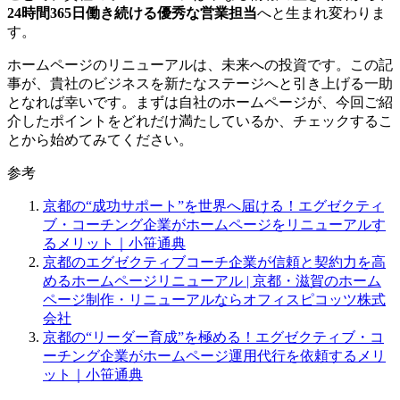
24時間365日働き続ける優秀な営業担当
へと生まれ変わりま
す。
ホームページのリニューアルは、未来への投資です。この記
事が、貴社のビジネスを新たなステージへと引き上げる一助
となれば幸いです。まずは自社のホームページが、今回ご紹
介したポイントをどれだけ満たしているか、チェックするこ
とから始めてみてください。
参考
京都の“成功サポート”を世界へ届ける！エグゼクティ
ブ・コーチング企業がホームページをリニューアルす
るメリット｜小笹通典
京都のエグゼクティブコーチ企業が信頼と契約力を高
めるホームページリニューアル | 京都・滋賀のホーム
ページ制作・リニューアルならオフィスピコッツ株式
会社
京都の“リーダー育成”を極める！エグゼクティブ・コ
ーチング企業がホームページ運用代行を依頼するメリ
ット｜小笹通典