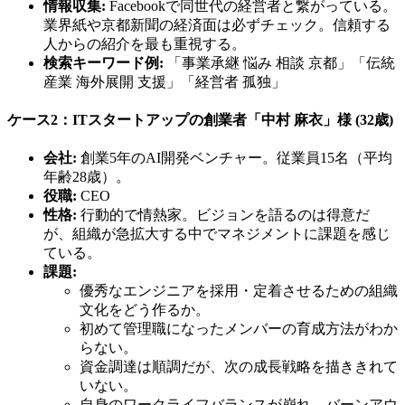
情報収集:
Facebookで同世代の経営者と繋がっている。
業界紙や京都新聞の経済面は必ずチェック。信頼する
人からの紹介を最も重視する。
検索キーワード例:
「事業承継 悩み 相談 京都」「伝統
産業 海外展開 支援」「経営者 孤独」
ケース2：ITスタートアップの創業者「中村 麻衣」様 (32歳)
会社:
創業5年のAI開発ベンチャー。従業員15名（平均
年齢28歳）。
役職:
CEO
性格:
行動的で情熱家。ビジョンを語るのは得意だ
が、組織が急拡大する中でマネジメントに課題を感じ
ている。
課題:
優秀なエンジニアを採用・定着させるための組織
文化をどう作るか。
初めて管理職になったメンバーの育成方法がわか
らない。
資金調達は順調だが、次の成長戦略を描ききれて
いない。
自身のワークライフバランスが崩れ、バーンアウ