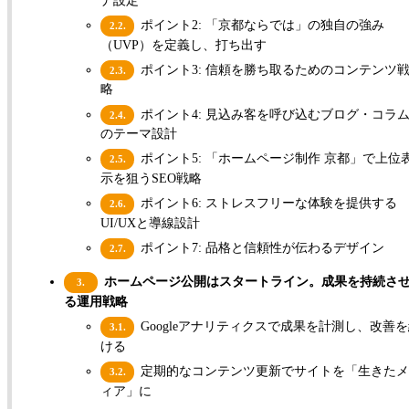
ポイント2: 「京都ならでは」の独自の強み
2.2.
（UVP）を定義し、打ち出す
ポイント3: 信頼を勝ち取るためのコンテンツ
2.3.
略
ポイント4: 見込み客を呼び込むブログ・コラ
2.4.
のテーマ設計
ポイント5: 「ホームページ制作 京都」で上位
2.5.
示を狙うSEO戦略
ポイント6: ストレスフリーな体験を提供する
2.6.
UI/UXと導線設計
ポイント7: 品格と信頼性が伝わるデザイン
2.7.
ホームページ公開はスタートライン。成果を持続さ
3.
る運用戦略
Googleアナリティクスで成果を計測し、改善
3.1.
ける
定期的なコンテンツ更新でサイトを「生きたメ
3.2.
ィア」に