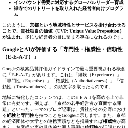
インバウンド需要に対応するグローバルリーダー育成
禅寺でのリトリートを取り入れた経営者向けプログラ
ム
このように、
京都という地域特性とサービスを掛け合わせる
ことで、貴社独自の価値（UVP: Unique Value Proposition）
が生まれ
、多忙な経営者の目に留まる存在になれるのです。
GoogleとAIが評価する「専門性・権威性・信頼性
（E-E-A-T）」
Googleの検索品質評価ガイドラインで最も重要視される概念
に「E-E-A-T」があります。これは「経験（Experience）」
「専門性（Expertise）」「権威性（Authoritativeness）」「信
頼性（Trustworthiness）」の頭文字を取ったものです。
地域に特化したコンテンツは、このE-E-A-Tを高める上で非
常に有効です。例えば、「京都の若手経営者が直面する課
題」といったテーマのブログ記事は、貴社がその分野におけ
る
経験と専門性
を持つことをGoogleに示します。また、京都
の経済団体や大学との連携実績などを掲載すれば
権威性
が高
まり、お客様の声や具体的な導入事例は
信頼性
の証明となり