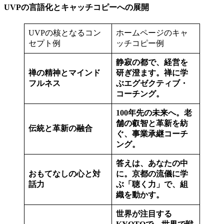
UVPの言語化とキャッチコピーへの展開
UVPの核となるコン
ホームページのキャ
セプト例
ッチコピー例
静寂の都で、経営を
禅の精神とマインド
研ぎ澄ます。禅に学
フルネス
ぶエグゼクティブ・
コーチング。
100年先の未来へ。老
舗の叡智と革新を紡
伝統と革新の融合
ぐ、事業承継コーチ
ング。
答えは、あなたの中
おもてなしの心と対
に。京都の流儀に学
話力
ぶ「聴く力」で、組
織を動かす。
世界が注目する