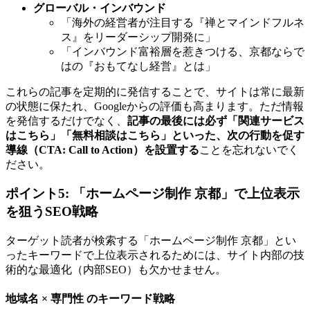
グローバル・インバウンド
「海外の経営者が注目する『禅とマインドフルネ
ス』をリーダーシップ開発に」
「インバウンド富裕層を惹きつける、京都ならで
はの『おもてなし経営』とは」
これらの記事を定期的に発信することで、サイトは常に最新
の状態に保たれ、Googleからの評価も高まります。ただ情報
を発信するだけでなく、
記事の最後には必ず「関連サービス
はこちら」「無料相談はこちら」といった、次の行動を促す
導線（CTA: Call to Action）を設置する
ことを忘れないでく
ださい。
ポイント5: 「ホームページ制作 京都」で上位表示
を狙うSEO戦略
ターゲット読者が検索する「ホームページ制作 京都」とい
ったキーワードで上位表示されるためには、サイト内部の技
術的な最適化（内部SEO）も欠かせません。
地域名 × 専門性 のキーワード戦略