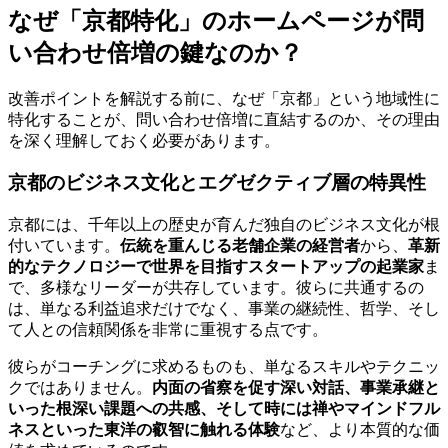
なぜ「京都特化」のホームページが問
い合わせ倍増の鍵なのか？
改善ポイントを解説する前に、なぜ「京都」という地域性に
特化することが、問い合わせ倍増に直結するのか、その理由
を深く理解しておく必要があります。
京都のビジネス文化とエグゼクティブ層の特異性
京都には、千年以上の歴史が育んだ独自のビジネス文化が根
付いています。
伝統を重んじる老舗企業の経営者
から、
革新
的なテクノロジーで世界を目指すスタートアップの起業家
ま
で、多様なリーダーが共存しています。彼らに共通するの
は、単なる利益追求だけでなく、事業の継続性、哲学、そし
て人との信頼関係を非常に重視する点です。
彼らがコーチングに求めるものも、単なるスキルやテクニッ
クではありません。
内面の省察を促す深い対話、事業承継と
いった根深い課題への共感、そして時には禅やマインドフル
ネスといった東洋の叡智に触れる体験
など、より本質的な価