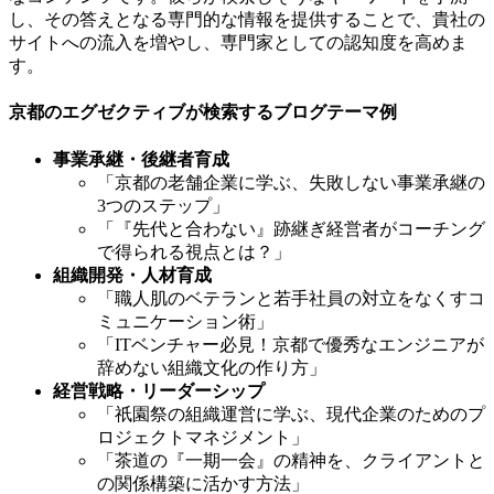
し、その答えとなる専門的な情報を提供することで、貴社の
サイトへの流入を増やし、専門家としての認知度を高めま
す。
京都のエグゼクティブが検索するブログテーマ例
事業承継・後継者育成
「京都の老舗企業に学ぶ、失敗しない事業承継の
3つのステップ」
「『先代と合わない』跡継ぎ経営者がコーチング
で得られる視点とは？」
組織開発・人材育成
「職人肌のベテランと若手社員の対立をなくすコ
ミュニケーション術」
「ITベンチャー必見！京都で優秀なエンジニアが
辞めない組織文化の作り方」
経営戦略・リーダーシップ
「祇園祭の組織運営に学ぶ、現代企業のためのプ
ロジェクトマネジメント」
「茶道の『一期一会』の精神を、クライアントと
の関係構築に活かす方法」