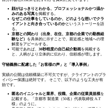
顔がはっきりとわかる、プロフェッショナルかつ温か
みのある写真
を掲載する。
なぜこの仕事をしているのか、どのような想いでクラ
イアントと向き合っているのか
というストーリーを語
る。
京都との関わり（出身、在住、京都の企業での勤務経
験など）
を具体的に示すことで、親近感と地域への理
解度をアピールする。
可能であれば、
30秒程度の自己紹介動画
を掲載する
と、人柄がより立体的に伝わり、信頼感が増します。
守秘義務に配慮した「お客様の声」と「導入事例」
実績の公開は信頼構築に不可欠ですが、クライアントのプラ
イバシー保護は絶対です。 そこで、以下のような工夫が有
効です。
匿名のイニシャルと業界、役職、企業の従業員規模
を
記載する。「京都市 製造業（50名）代表取締役 A.T
様」のように。