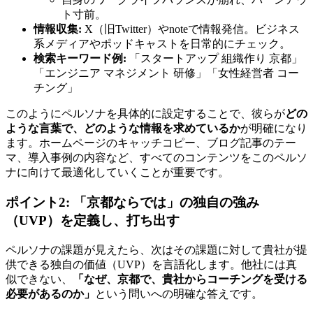
ト寸前。
情報収集:
X（旧Twitter）やnoteで情報発信。ビジネス
系メディアやポッドキャストを日常的にチェック。
検索キーワード例:
「スタートアップ 組織作り 京都」
「エンジニア マネジメント 研修」「女性経営者 コー
チング」
このようにペルソナを具体的に設定することで、彼らが
どの
ような言葉で、どのような情報を求めているか
が明確になり
ます。ホームページのキャッチコピー、ブログ記事のテー
マ、導入事例の内容など、すべてのコンテンツをこのペルソ
ナに向けて最適化していくことが重要です。
ポイント2: 「京都ならでは」の独自の強み
（UVP）を定義し、打ち出す
ペルソナの課題が見えたら、次はその課題に対して貴社が提
供できる独自の価値（UVP）を言語化します。他社には真
似できない、
「なぜ、京都で、貴社からコーチングを受ける
必要があるのか」
という問いへの明確な答えです。