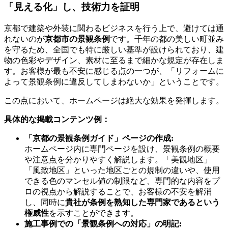
「見える化」し、技術力を証明
京都で建築や外装に関わるビジネスを行う上で、避けては通
れないのが
京都市の景観条例
です。千年の都の美しい町並み
を守るため、全国でも特に厳しい基準が設けられており、建
物の色彩やデザイン、素材に至るまで細かな規定が存在しま
す。お客様が最も不安に感じる点の一つが、「リフォームに
よって景観条例に違反してしまわないか」ということです。
この点において、ホームページは絶大な効果を発揮します。
具体的な掲載コンテンツ例：
「京都の景観条例ガイド」ページの作成:
ホームページ内に専門ページを設け、景観条例の概要
や注意点を分かりやすく解説します。「美観地区」
「風致地区」といった地区ごとの規制の違いや、使用
できる色のマンセル値の制限など、専門的な内容をプ
ロの視点から解説することで、お客様の不安を解消
し、同時に
貴社が条例を熟知した専門家であるという
権威性
を示すことができます。
施工事例での「景観条例への対応」の明記: