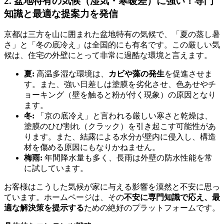
2. 盆地特有の気候（湿気・寒暖差）に強い！専門
知識と最適な提案力を発信
京都は三方を山に囲まれた盆地特有の気候で、「夏の蒸し暑
さ」と「冬の底冷え」は全国的にも有名です。この厳しい気
候は、住宅の外壁にとって非常に過酷な環境と言えます。
夏:
高温多湿な環境は、
カビや藻の発生
を促進させま
す。また、強い日差しは塗膜を劣化させ、色あせやチ
ョーキング（壁を触ると粉が付く現象）の原因となり
ます。
冬:
「京の底冷え」と言われる厳しい寒さと乾燥は、
塗膜のひび割れ（クラック）を引き起こす可能性があ
ります。また、結露による水分が壁内に侵入し、構造
材を傷める原因にもなりかねません。
梅雨:
年間降水量も多く、長雨は外壁の防水性能を常
に試しています。
お客様はこうした気候が家に与える影響を漠然と不安に思っ
ています。ホームページは、その
不安に専門知識で応え、最
適な解決策を提示する
ための絶好のプラットフォームです。