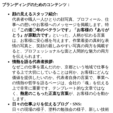
ブランディングのためのコンテンツ：
顔の見えるスタッフ紹介:
代表者や職人一人ひとりの顔写真、プロフィール、仕
事への想いやお客様へのメッセージを掲載します。特
に
「この道〇年のベテランです」「お客様の『ありが
とう』が原動力です」
といった、人柄が伝わる言葉
は、お客様に安心感を与えます。作業着姿の真剣な表
情の写真と、笑顔の親しみやすい写真の両方を掲載す
ると、プロフェッショナルな面と人間的な魅力の両方
を伝えられます。
情熱を語る代表者挨拶:
なぜこの仕事を選んだのか、京都という地域で仕事を
する上で大切にしていることは何か、お客様にどんな
価値を提供したいのか。代表者自身の言葉で、事業へ
の情熱や哲学を語るページは、会社の「魂」を伝える
上で非常に重要です。テンプレート的な文章ではな
く、
熱意のこもった正直な言葉
が、お客様の心を動か
します。
日々の仕事ぶりを伝えるブログ・SNS:
日々の現場の様子、塗料の勉強会の様子、新しい技術