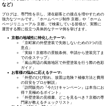
など）
ブログは、専門性を示し、潜在顧客との接点を増やすための
強力なツールです。「ホームページ制作 京都」や「ホーム
ページリニューアル 京都」で検索している皆様が、実際に
運営する際に役立つ具体的なテーマ例を挙げます。
京都の地域性に特化したテーマ:
「京町家の外壁塗装で失敗しないための3つの注
意点」
「実録！京都市の景観条例、申請から塗装完了ま
での全ステップ」
「嵐山周辺の風致地区で外壁塗装を行う際の色彩
ガイド」
お客様の悩みに応えるテーマ:
「外壁のひび割れ、放置は危険？補修方法と費用
の目安をプロが解説」
「訪問販売の『今だけキャンペーン』は本当にお
得？見極めるポイント」
「外壁塗装の見積書、どこを見るべき？京都の専
門家が教えるチェックリスト」