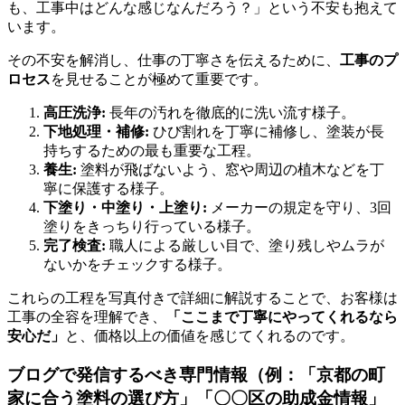
も、工事中はどんな感じなんだろう？」という不安も抱えて
います。
その不安を解消し、仕事の丁寧さを伝えるために、
工事のプ
ロセス
を見せることが極めて重要です。
高圧洗浄:
長年の汚れを徹底的に洗い流す様子。
下地処理・補修:
ひび割れを丁寧に補修し、塗装が長
持ちするための最も重要な工程。
養生:
塗料が飛ばないよう、窓や周辺の植木などを丁
寧に保護する様子。
下塗り・中塗り・上塗り:
メーカーの規定を守り、3回
塗りをきっちり行っている様子。
完了検査:
職人による厳しい目で、塗り残しやムラが
ないかをチェックする様子。
これらの工程を写真付きで詳細に解説することで、お客様は
工事の全容を理解でき、
「ここまで丁寧にやってくれるなら
安心だ」
と、価格以上の価値を感じてくれるのです。
ブログで発信するべき専門情報（例：「京都の町
家に合う塗料の選び方」「〇〇区の助成金情報」