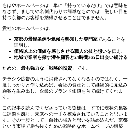
もはやホームページは、単に「持っているだけ」では意味を
なさず、ましてや名刺代わりの簡単なものでは、厳しい目を
持つ京都のお客様を納得させることはできません。
貴社のホームページは、
京都の景観条例や気候を熟知した専門家
であることを
証明し、
価格以上の価値を感じさせる職人の技と想い
を伝え、
地域で業者を探す潜在顧客と24時間365日出会い続ける
ための、
最も強力な「戦略的投資」
です。
チラシや広告のように消費されてなくなるものではなく、一
度しっかりと作り込めば、会社の資産として継続的に見込み
顧客を生み出し、企業のブランド価値を育て続けてくれま
す。
この記事を読んでくださっている皆様は、すでに現状の集客
に課題を感じ、未来への一手を模索されていることと思いま
す。その一歩として、自社の強みと想いを詰め込んだ、京都
という市場で勝ち抜くための戦略的なホームページの構築