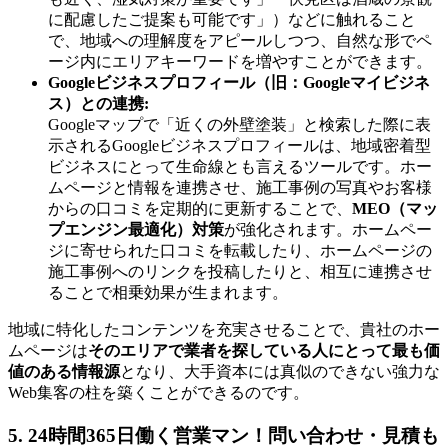
に配慮したご提案も可能です」）などに触れること
で、地域への理解度をアピールしつつ、自然な形でペ
ージ内にエリアキーワードを増やすことができます。
Googleビジネスプロフィール（旧：Googleマイビジネ
ス）との連携:
Googleマップで「近くの外壁塗装」と検索した際に表
示されるGoogleビジネスプロフィールは、地域密着型
ビジネスにとって生命線とも言えるツールです。ホー
ムページと情報を連携させ、施工事例の写真やお客様
からの口コミを定期的に更新することで、
MEO（マッ
プエンジン最適化）対策
が強化されます。ホームペー
ジに寄せられた口コミを転載したり、ホームページの
施工事例へのリンクを投稿したりと、相互に連携させ
ることで相乗効果が生まれます。
地域に特化したコンテンツを充実させることで、貴社のホー
ムページは
そのエリアで業者を探している人にとって最も価
値のある情報源
となり、大手資本には真似のできない強力な
Web集客の柱を築くことができるのです。
5. 24時間365日働く営業マン！問い合わせ・見積も