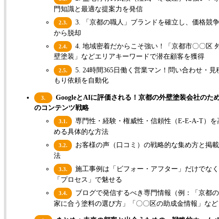
門知識と最適な提案力を発信
3. 「京都の職人」ブランドを確立し、価格競
2.3.
から脱却
4. 地域密着だからこそ強い！「京都市〇〇区 
2.4.
壁塗装」などエリアキーワードで潜在顧客を獲得
5. 24時間365日働く営業マン！問い合わせ・見
2.5.
もり依頼を自動化
GoogleとAIに評価される！京都の外壁塗装会社のた
3.
のコンテンツ戦略
専門性・経験・権威性・信頼性（E-E-A-T）を
3.1.
める具体的な方法
お客様の声（口コミ）の戦略的な集め方と掲載
3.2.
法
施工事例は「ビフォー・アフター」だけでな
3.3.
「プロセス」で魅せる
ブログで発信するべき専門情報（例：「京都の
3.4.
家に合う塗料の選び方」「〇〇区の助成金情報」など