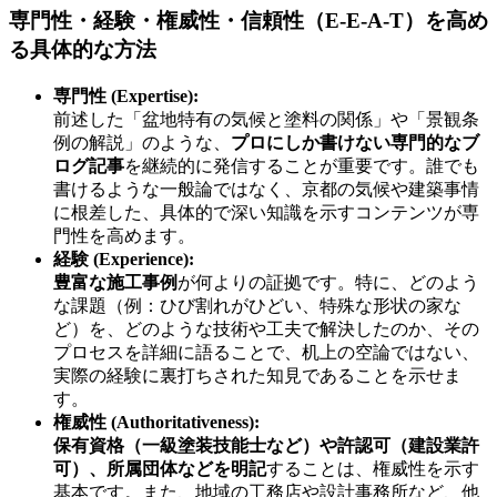
専門性・経験・権威性・信頼性（E-E-A-T）を高め
る具体的な方法
専門性 (Expertise):
前述した「盆地特有の気候と塗料の関係」や「景観条
例の解説」のような、
プロにしか書けない専門的なブ
ログ記事
を継続的に発信することが重要です。誰でも
書けるような一般論ではなく、京都の気候や建築事情
に根差した、具体的で深い知識を示すコンテンツが専
門性を高めます。
経験 (Experience):
豊富な施工事例
が何よりの証拠です。特に、どのよう
な課題（例：ひび割れがひどい、特殊な形状の家な
ど）を、どのような技術や工夫で解決したのか、その
プロセスを詳細に語ることで、机上の空論ではない、
実際の経験に裏打ちされた知見であることを示せま
す。
権威性 (Authoritativeness):
保有資格（一級塗装技能士など）や許認可（建設業許
可）、所属団体などを明記
することは、権威性を示す
基本です。また、地域の工務店や設計事務所など、他