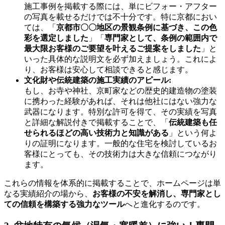
施工事例を掲載する際には、単にビフォー・アフター
の写真を載せるだけでは不十分です。特に京都におい
ては、「
京都市〇〇地区の景観条例に基づき、この色
彩を選定しました
」「
専門家として、条例の範囲内で
最大限お客様のご要望を叶えるご提案をしました
」と
いった具体的な説明文を必ず加えましょう。これによ
り、お客様は安心して相談できると感じます。
文化財や伝統建築の施工実績のアピール:
もし、お寺や神社、京町家などの歴史的建造物の塗装
に携わった経験があれば、それは他社にはない強力な
武器になります。特別な許可を得て、その実績を写真
と詳細な解説付きで掲載することで、「
伝統建築も任
せられるほどの高い技術力と知識がある
」という何よ
りの証明になります。一般的な住宅を検討しているお
客様にとっても、その技術力は大きな信頼につながり
ます。
これらの情報を体系的に掲載することで、ホームページは単
なる実績紹介の場から、
お客様の不安を解消し、専門家とし
ての信頼を構築する強力なツール
へと進化するのです。