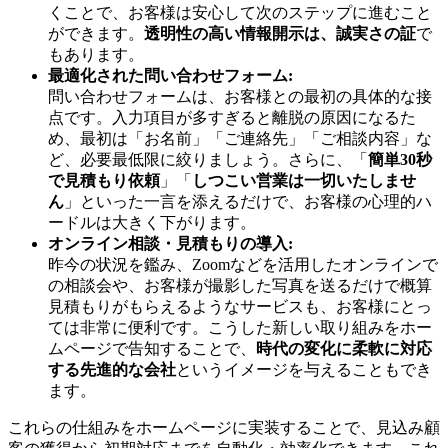
くことで、お客様は安心して次のステップに進むこと
ができます。
透明性の高い情報開示は、誠実さの証
で
もあります。
最適化された問い合わせフォーム:
問い合わせフォームは、お客様との最初の具体的な接
点です。入力項目が多すぎると離脱の原因になるた
め、最初は「お名前」「ご連絡先」「ご相談内容」な
ど、必要最低限に絞りましょう。さらに、「
簡単30秒
で見積もり依頼
」「
しつこい営業は一切いたしませ
ん
」といった一言を添えるだけで、お客様の心理的ハ
ードルは大きく下がります。
オンライン相談・見積もりの導入:
昨今の状況を鑑み、Zoomなどを活用したオンラインで
の相談会や、お客様が撮影した写真を送るだけで概算
見積もりがもらえるようなサービスも、お客様にとっ
ては非常に便利です。こうした新しい取り組みをホー
ムページで告知することで、
時代の変化に柔軟に対応
する先進的な会社
というイメージを与えることもでき
ます。
これらの仕組みをホームページに実装することで、見込み顧