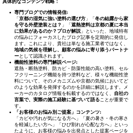
具体的なコンテンツ戦略：
専門ブログでの情報発信:
「
京都の湿気に強い塗料の選び方
」「
冬の結露から家
を守る外壁塗装とは？
」「
遮熱塗料は京都の夏に本当
に効果があるのか？プロが解説
」といった、地域特有
の悩みにフォーカスしたブログ記事を定期的に発信し
ます。これにより、貴社は単なる施工業者ではなく、
地域の気候を理解し、顧客の悩みに寄り添うパートナ
ー
として認識されます。
機能性塗料の専門解説ページ:
遮熱・断熱塗料、防カビ・防藻性能の高い塗料、セル
フクリーニング機能を持つ塗料など、様々な機能性塗
料について、そのメカニズムや京都の気候においてど
のような効果を発揮するのかを詳細に解説します。メ
ーカーのカタログ情報を転載するのではなく、
自社の
言葉で、実際の施工経験に基づいて語る
ことが重要で
す。
「お客様のお悩み別ご提案」コンテンツ:
「カビや汚れが気になる方へ」「夏の暑さ・冬の寒さ
を軽減したい方へ」「ひび割れが心配な方へ」といっ
たように、お客様の悩みを出発点とした提案ページを