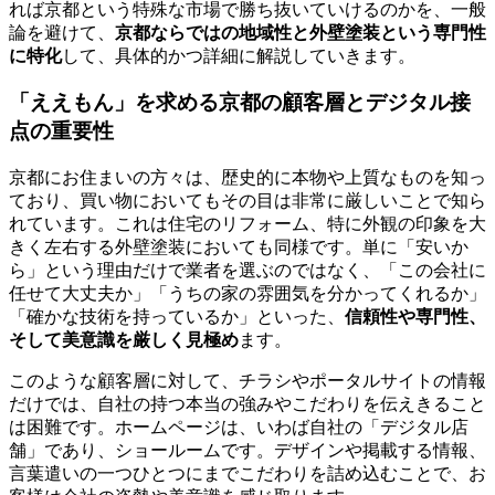
れば京都という特殊な市場で勝ち抜いていけるのかを、一般
論を避けて、
京都ならではの地域性と外壁塗装という専門性
に特化
して、具体的かつ詳細に解説していきます。
「ええもん」を求める京都の顧客層とデジタル接
点の重要性
京都にお住まいの方々は、歴史的に本物や上質なものを知っ
ており、買い物においてもその目は非常に厳しいことで知ら
れています。これは住宅のリフォーム、特に外観の印象を大
きく左右する外壁塗装においても同様です。単に「安いか
ら」という理由だけで業者を選ぶのではなく、「この会社に
任せて大丈夫か」「うちの家の雰囲気を分かってくれるか」
「確かな技術を持っているか」といった、
信頼性や専門性、
そして美意識を厳しく見極め
ます。
このような顧客層に対して、チラシやポータルサイトの情報
だけでは、自社の持つ本当の強みやこだわりを伝えきること
は困難です。ホームページは、いわば自社の「デジタル店
舗」であり、ショールームです。デザインや掲載する情報、
言葉遣いの一つひとつにまでこだわりを詰め込むことで、お