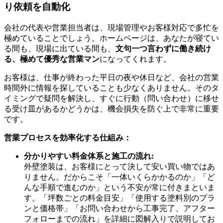
り依頼を自動化
会社の代表や営業担当者は、現場管理やお客様対応で多忙を
極めていることでしょう。ホームページは、あなたが寝てい
る間も、現場に出ている間も、
文句一つ言わずに働き続け
る、極めて優秀な営業マン
になってくれます。
お客様は、仕事が終わった平日の夜や休日など、会社の営業
時間外に情報を探していることも少なくありません。そのタ
イミングで疑問を解決し、すぐに行動（問い合わせ）に移せ
る受け皿があるかどうかは、機会損失を防ぐ上で非常に重要
です。
営業プロセスを効率化する仕組み：
分かりやすい料金体系と施工の流れ:
外壁塗装は、お客様にとって決して安い買い物ではあ
りません。だからこそ「一体いくらかかるのか」「ど
んな手順で進むのか」という不安が常に付きまといま
す。「坪数ごとの料金目安」「使用する塗料別のプラ
ンと価格帯」「お問い合わせから工事完了、アフター
フォローまでの流れ」を詳細に図解入りで説明してお