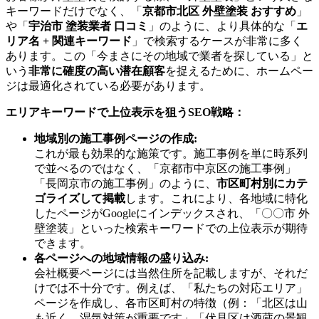
キーワードだけでなく、「
京都市北区 外壁塗装 おすすめ
」
や「
宇治市 塗装業者 口コミ
」のように、より具体的な「
エ
リア名 + 関連キーワード
」で検索するケースが非常に多く
あります。この「今まさにその地域で業者を探している」と
いう
非常に確度の高い潜在顧客
を捉えるために、ホームペー
ジは最適化されている必要があります。
エリアキーワードで上位表示を狙うSEO戦略：
地域別の施工事例ページの作成:
これが最も効果的な施策です。施工事例を単に時系列
で並べるのではなく、「京都市中京区の施工事例」
「長岡京市の施工事例」のように、
市区町村別にカテ
ゴライズして掲載
します。これにより、各地域に特化
したページがGoogleにインデックスされ、「〇〇市 外
壁塗装」といった検索キーワードでの上位表示が期待
できます。
各ページへの地域情報の盛り込み:
会社概要ページには当然住所を記載しますが、それだ
けでは不十分です。例えば、「私たちの対応エリア」
ページを作成し、各市区町村の特徴（例：「北区は山
も近く、湿気対策が重要です」「伏見区は酒蔵の景観