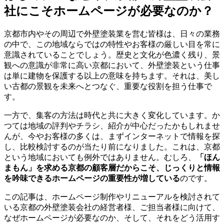
社にこそホームページが必要なのか？
京都市内やその周辺で外壁塗装業を営む皆様は、日々の業務
の中で、この地域ならではの特性やお客様の厳しい目を常に
意識されていることでしょう。歴史と文化が色濃く残り、景
観への意識が非常に高い京都において、外壁塗装という仕事
は単に建物を保護する以上の意味を持ちます。それは、美し
い古都の景観を未来へとつなぐ、重要な役割を担う仕事で
す。
一方で、集客の方法は時代と共に大きく変化しています。か
つては地域の評判やチラシ、紹介が中心だったかもしれませ
んが、今やお客様の多くは、まずインターネットで情報を探
し、比較検討するのが当たり前になりました。これは、京都
という地域においても例外ではありません。むしろ、
「ほん
まもん」を求める京都の顧客層だからこそ、じっくりと情報
を吟味できるホームページの重要性が増している
のです。
この記事は、ホームページ制作やリニューアルを検討されて
いる京都の外壁塗装会社の経営者様、ご担当者様に向けて、
なぜホームページが必要なのか、そして、それをどう活用す