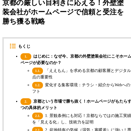
京都の厳しい目利きに応える！外壁塗
装会社がホームページで信頼と受注を
勝ち獲る戦略
もくじ
はじめに：なぜ今、京都の外壁塗装会社にこそホー
1.
ページが必要なのか？
「ええもん」を求める京都の顧客層とデジタル
1.1.
点の重要性
変化する集客環境：チラシ・紹介からWebへの
1.2.
フト
京都という市場で勝ち抜く！ホームページがもたらす
2.
つの具体的メリット
1. 景観条例にも対応！京都ならではの施工実
2.1.
を「見える化」し、技術力を証明
2. 盆地特有の気候（湿気・寒暖差）に強い！
2.2.