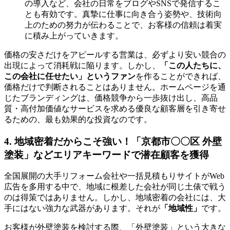
の導入など、会社の日常をブログやSNSで発信するこ
とも有効です。真摯に仕事に向き合う姿勢や、技術向
上のための努力が伝わることで、お客様の信頼は着実
に積み上がっていきます。
価格の安さだけをアピールする営業は、必ずより安い競合の
出現によって消耗戦に陥ります。しかし、
「この人たちに、
この会社に任せたい」というファン
を作ることができれば、
価格だけで判断されることはありません。ホームページを通
じたブランディングは、価格競争から一歩抜け出し、高品
質・高付加価値なサービスを求める優良な顧客層を引き寄せ
るための、最も効果的な投資なのです。
4. 地域密着だからこそ強い！「京都市〇〇区 外壁
塗装」などエリアキーワードで潜在顧客を獲得
全国展開の大手リフォーム会社や一括見積もりサイトがWeb
広告を多用する中で、地域に根差した会社が同じ土俵で戦う
のは得策ではありません。しかし、地域密着の会社には、大
手にはない強力な武器があります。それが
「地域性」
です。
お客様が外壁塗装を検討する際、「外壁塗装」という大きな