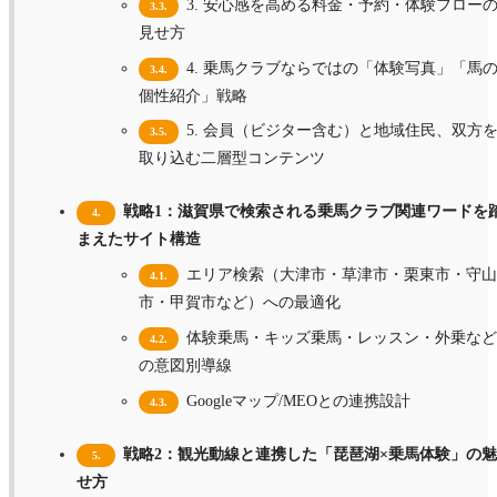
3. 安心感を高める料金・予約・体験フロー
3.3.
見せ方
4. 乗馬クラブならではの「体験写真」「馬
3.4.
個性紹介」戦略
5. 会員（ビジター含む）と地域住民、双方
3.5.
取り込む二層型コンテンツ
戦略1：滋賀県で検索される乗馬クラブ関連ワードを
4.
まえたサイト構造
エリア検索（大津市・草津市・栗東市・守山
4.1.
市・甲賀市など）への最適化
体験乗馬・キッズ乗馬・レッスン・外乗など
4.2.
の意図別導線
Googleマップ/MEOとの連携設計
4.3.
戦略2：観光動線と連携した「琵琶湖×乗馬体験」の
5.
せ方