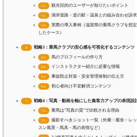
観光目的のユーザーが知りたいポイント
5.1.
湖岸道路・道の駅・温泉との組み合わせ訴求
5.2.
実際の導入事例（滋賀県の乗馬クラブを想定
5.3.
したケース）
戦略3：乗馬クラブの安心感を可視化するコンテンツ
6.
馬のプロフィールの作り方
6.1.
インストラクター紹介に必要な情報
6.2.
事故防止対策・安全管理体制の伝え方
6.3.
初心者向け不安解消コンテンツ
6.4.
戦略4：写真・動画を軸にした集客力アップの表現設
7.
乗馬は“写真の質”で比較される理由
7.1.
撮影すべきショット一覧（外乗・厩舎・レッ
7.2.
スン風景・馬具・馬の表情など）