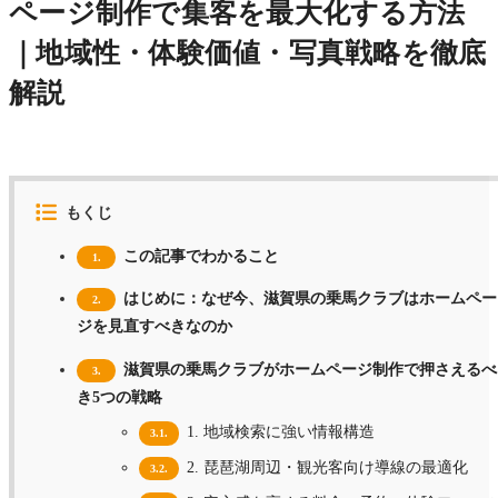
ページ制作で集客を最大化する方法
｜地域性・体験価値・写真戦略を徹底
解説
もくじ
この記事でわかること
1.
はじめに：なぜ今、滋賀県の乗馬クラブはホームペー
2.
ジを見直すべきなのか
滋賀県の乗馬クラブがホームページ制作で押さえるべ
3.
き5つの戦略
1. 地域検索に強い情報構造
3.1.
2. 琵琶湖周辺・観光客向け導線の最適化
3.2.