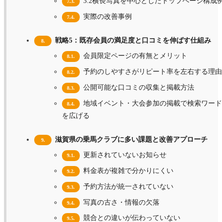
3:2横長写真を中心としたトップページ構成
7.3.
実際の改善事例
7.4.
戦略5：既存会員の満足度と口コミを伸ばす仕組み
8.
会員限定ページの有無とメリット
8.1.
予約のしやすさがリピート率を左右する理由
8.2.
公開可能な口コミの収集と掲載方法
8.3.
地域イベント・大会参加の掲載で検索ワード
8.4.
を広げる
滋賀県の乗馬クラブに多い課題と改善アプローチ
9.
更新されていないお知らせ
9.1.
料金表が複雑で分かりにくい
9.2.
予約方法が統一されていない
9.3.
写真の古さ・情報の欠落
9.4.
競合との違いが伝わっていない
9.5.