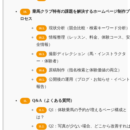
乗馬クラブ特有の課題を解決するホームページ制作プ
10.
ロセス
現状分析（競合比較・検索キーワード分析）
10.1.
情報整理（レッスン、料金、体験コース、安
10.2.
全情報）
撮影ディレクション（馬・インストラクタ
10.3.
ー・体験者）
原稿制作（指名検索と体験価値の両立）
10.4.
公開後の運用（ブログ・お知らせ・イベント
10.5.
報告）
Q&A（よくある質問）
11.
Q1：体験乗馬の予約が増えるページ構成と
11.1.
は？
Q2：写真が少ない場合、どこから改善すれ
11.2.