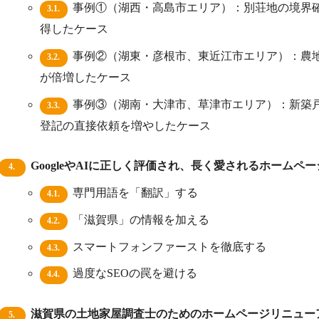
事例①（湖西・高島市エリア）：別荘地の境界
3.1.
得したケース
事例②（湖東・彦根市、東近江市エリア）：農
3.2.
が倍増したケース
事例③（湖南・大津市、草津市エリア）：新築
3.3.
登記の直接依頼を増やしたケース
GoogleやAIに正しく評価され、長く愛されるホームペ
4.
専門用語を「翻訳」する
4.1.
「滋賀県」の情報を加える
4.2.
スマートフォンファーストを徹底する
4.3.
過度なSEOの罠を避ける
4.4.
滋賀県の土地家屋調査士のためのホームページリニュー
5.