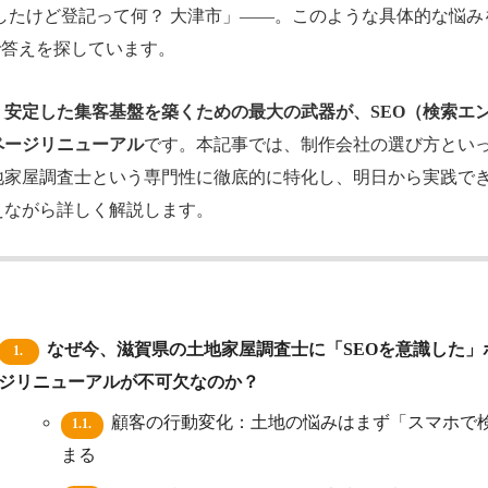
したけど登記って何？ 大津市」――。このような具体的な悩
で答えを探しています。
、
安定した集客基盤を築くための最大の武器が、SEO（検索エ
ページリニューアル
です。本記事では、制作会社の選び方とい
地家屋調査士という専門性に徹底的に特化し、明日から実践で
えながら詳しく解説します。
なぜ今、滋賀県の土地家屋調査士に「SEOを意識した」
1.
ジリニューアルが不可欠なのか？
顧客の行動変化：土地の悩みはまず「スマホで
1.1.
まる