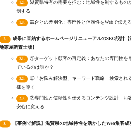
滋賀県特有の需要を掴む：地域性を制するものが
1.2.
制する
競合との差別化：専門性と信頼性をWebで伝え
1.3.
成果に直結するホームページリニューアルのSEO設計【
2.
地家屋調査士版】
①ターゲット顧客の再定義：あなたの専門性を
2.1.
ているのは誰か？
②「お悩み解決型」キーワード戦略：検索され
2.2.
様を導く
③専門性と信頼性を伝えるコンテンツ設計：お
2.3.
安心に変える
【事例で解説】滋賀県の地域特性を活かしたWeb集客成
3.