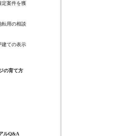
確定案件を獲
地転用の相談
戸建ての表示
ージの育て方
アルQ&A