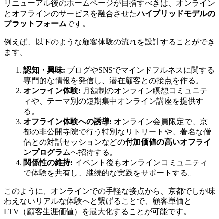
リニューアル後のホームページが目指すべきは、オンライン
とオフラインのサービスを融合させた
ハイブリッドモデルの
プラットフォーム
です。
例えば、以下のような顧客体験の流れを設計することができ
ます。
認知・興味:
ブログやSNSでマインドフルネスに関する
専門的な情報を発信し、潜在顧客との接点を作る。
オンライン体験:
月額制のオンライン瞑想コミュニテ
ィや、テーマ別の短期集中オンライン講座を提供す
る。
オフライン体験への誘導:
オンライン会員限定で、京
都の非公開寺院で行う特別なリトリートや、著名な僧
侶との対話セッションなどの
付加価値の高いオフライ
ンプログラム
へ招待する。
関係性の維持:
イベント後もオンラインコミュニティ
で体験を共有し、継続的な実践をサポートする。
このように、オンラインでの手軽な接点から、京都でしか味
わえないリアルな体験へと繋げることで、顧客単価と
LTV（顧客生涯価値）を最大化することが可能です。