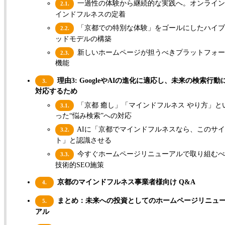
一過性の体験から継続的な実践へ。オンライン
2.1.
インドフルネスの定着
「京都での特別な体験」をゴールにしたハイブ
2.2.
ッドモデルの構築
新しいホームページが担うべきプラットフォー
2.3.
機能
理由3: GoogleやAIの進化に適応し、未来の検索行動
3.
対応するため
「京都 癒し」「マインドフルネス やり方」と
3.1.
った“悩み検索”への対応
AIに「京都でマインドフルネスなら、このサ
3.2.
ト」と認識させる
今すぐホームページリニューアルで取り組むべ
3.3.
技術的SEO施策
京都のマインドフルネス事業者様向け Q&A
4.
まとめ：未来への投資としてのホームページリニュ
5.
アル