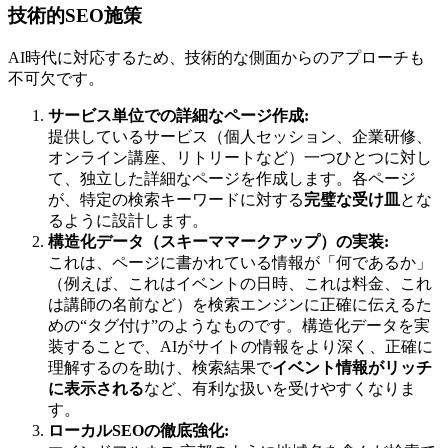
技術的SEO施策
AI時代に対応するため、技術的な側面からのアプローチも
不可欠です。
サービス単位での詳細なページ作成:
提供しているサービス（個人セッション、企業研修、
オンライン講座、リトリートなど）一つひとつに対し
て、独立した詳細なページを作成します。各ページ
が、特定の検索キーワードに対する
完璧な受け皿
とな
るように設計します。
構造化データ（スキーママークアップ）の実装:
これは、ページに書かれている情報が「何であるか」
（例えば、これはイベントの日時、これは料金、これ
は講師の名前など）を検索エンジンに正確に伝えるた
めの“タグ付け”のようなものです。構造化データを実
装することで、AIがサイトの情報をより深く、正確に
理解するのを助け、検索結果で
イベント情報がリッチ
に表示される
など、有利な扱いを受けやすくなりま
す。
ローカルSEOの徹底強化: