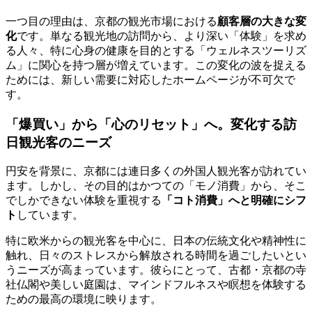
一つ目の理由は、京都の観光市場における
顧客層の大きな変
化
です。単なる観光地の訪問から、より深い「体験」を求め
る人々、特に心身の健康を目的とする「ウェルネスツーリズ
ム」に関心を持つ層が増えています。この変化の波を捉える
ためには、新しい需要に対応したホームページが不可欠で
す。
「爆買い」から「心のリセット」へ。変化する訪
日観光客のニーズ
円安を背景に、京都には連日多くの外国人観光客が訪れてい
ます。しかし、その目的はかつての「モノ消費」から、そこ
でしかできない体験を重視する
「コト消費」へと明確にシフ
ト
しています。
特に欧米からの観光客を中心に、日本の伝統文化や精神性に
触れ、日々のストレスから解放される時間を過ごしたいとい
うニーズが高まっています。彼らにとって、古都・京都の寺
社仏閣や美しい庭園は、マインドフルネスや瞑想を体験する
ための最高の環境に映ります。