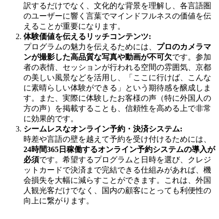
訳するだけでなく、文化的な背景を理解し、各言語圏
のユーザーに響く言葉でマインドフルネスの価値を伝
えることが重要になります。
体験価値を伝えるリッチコンテンツ:
プログラムの魅力を伝えるためには、
プロのカメラマ
ンが撮影した高品質な写真や動画が不可欠
です。参加
者の表情、セッションが行われる空間の雰囲気、京都
の美しい風景などを活用し、「ここに行けば、こんな
に素晴らしい体験ができる」という期待感を醸成しま
す。また、実際に体験したお客様の声（特に外国人の
方の声）を掲載することも、信頼性を高める上で非常
に効果的です。
シームレスなオンライン予約・決済システム:
時差や言語の壁を越えて予約を受け付けるためには、
24時間365日稼働するオンライン予約システムの導入が
必須
です。希望するプログラムと日時を選び、クレジ
ットカードで決済まで完結できる仕組みがあれば、機
会損失を大幅に減らすことができます。これは、外国
人観光客だけでなく、国内の顧客にとっても利便性の
向上に繋がります。