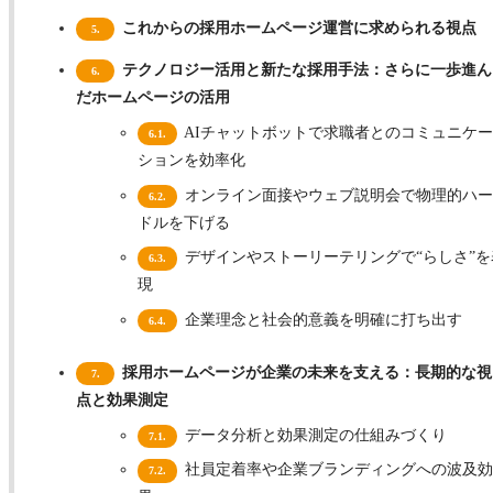
これからの採用ホームページ運営に求められる視点
5.
テクノロジー活用と新たな採用手法：さらに一歩進ん
6.
だホームページの活用
AIチャットボットで求職者とのコミュニケー
6.1.
ションを効率化
オンライン面接やウェブ説明会で物理的ハー
6.2.
ドルを下げる
デザインやストーリーテリングで“らしさ”を
6.3.
現
企業理念と社会的意義を明確に打ち出す
6.4.
採用ホームページが企業の未来を支える：長期的な視
7.
点と効果測定
データ分析と効果測定の仕組みづくり
7.1.
社員定着率や企業ブランディングへの波及効
7.2.