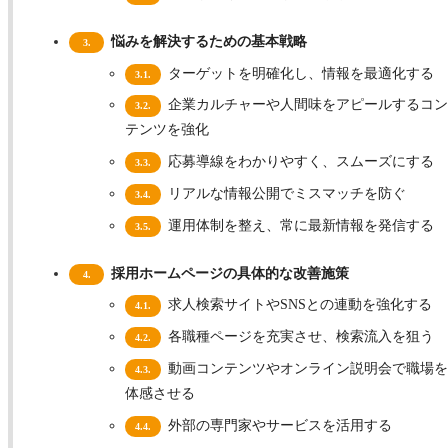
悩みを解決するための基本戦略
3.
ターゲットを明確化し、情報を最適化する
3.1.
企業カルチャーや人間味をアピールするコン
3.2.
テンツを強化
応募導線をわかりやすく、スムーズにする
3.3.
リアルな情報公開でミスマッチを防ぐ
3.4.
運用体制を整え、常に最新情報を発信する
3.5.
採用ホームページの具体的な改善施策
4.
求人検索サイトやSNSとの連動を強化する
4.1.
各職種ページを充実させ、検索流入を狙う
4.2.
動画コンテンツやオンライン説明会で職場を
4.3.
体感させる
外部の専門家やサービスを活用する
4.4.