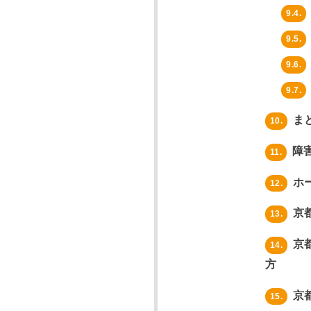
9.4.
9.5.
9.6.
9.7.
ま
10.
障
11.
ホ
12.
京
13.
京
14.
方
京
15.