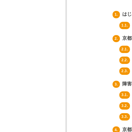
はじ
1.
1.1.
京都
2.
2.1.
2.2.
2.3.
障害
3.
3.1.
3.2.
3.3.
京都
4.