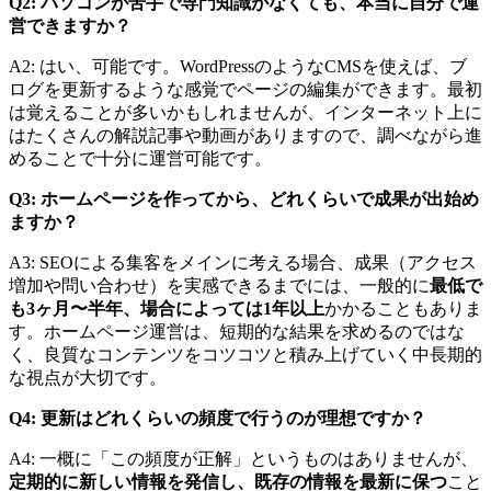
Q2: パソコンが苦手で専門知識がなくても、本当に自分で運
営できますか？
A2: はい、可能です。WordPressのようなCMSを使えば、ブ
ログを更新するような感覚でページの編集ができます。最初
は覚えることが多いかもしれませんが、インターネット上に
はたくさんの解説記事や動画がありますので、調べながら進
めることで十分に運営可能です。
Q3: ホームページを作ってから、どれくらいで成果が出始め
ますか？
A3: SEOによる集客をメインに考える場合、成果（アクセス
増加や問い合わせ）を実感できるまでには、一般的に
最低で
も3ヶ月〜半年、場合によっては1年以上
かかることもありま
す。ホームページ運営は、短期的な結果を求めるのではな
く、良質なコンテンツをコツコツと積み上げていく中長期的
な視点が大切です。
Q4: 更新はどれくらいの頻度で行うのが理想ですか？
A4: 一概に「この頻度が正解」というものはありませんが、
定期的に新しい情報を発信し、既存の情報を最新に保つ
こと