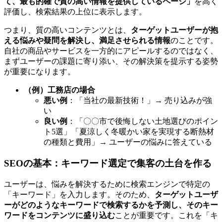
て、最も的確で質の高い情報を提供しているページ」
を高く
評価し、検索結果の上位に表示します。
つまり、質の高いコンテンツとは、
ターゲットユーザーが抱
える悩みや疑問を解決し、満足させられる情報
のことです。
自社の商品やサービスを一方的にアピールするのではなく、
まずユーザーの課題に寄り添い、その解決策を提示する姿勢
が重要になります。
（例）工務店の場合
悪い例
：「当社の最新技術！」→ 売り込みが強
い
良い例
：「〇〇市で後悔しない土地選びのポイン
ト5選」「夏涼しく冬暖かい家を実現する断熱材
の種類と費用」→ ユーザーの悩みに答えている
SEOの基本：キーワード選定で集客の土台を作る
ユーザーは、悩みを解決するために検索エンジンで特定の
「キーワード」を入力します。そのため、
ターゲットユーザ
ーがどのようなキーワードで検索するかを予測し、そのキー
ワードをコンテンツに盛り込む
ことが重要です。これを「キ