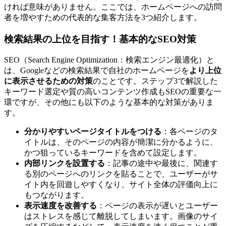
ければ意味がありません。ここでは、ホームページへの訪問
者を増やすための代表的な集客方法を3つ紹介します。
検索結果の上位を目指す！基本的なSEO対策
SEO（Search Engine Optimization：検索エンジン最適化）と
は、Googleなどの検索結果で自社のホームページを
より上位
に表示させるための対策
のことです。ステップ3で解説した
キーワード選定や質の高いコンテンツ作成もSEOの重要な一
環ですが、その他にも以下のような基本的な対策がありま
す。
分かりやすいページタイトルをつける
：各ページのタ
イトルは、そのページの内容が簡潔に分かるように、
かつ狙っているキーワードを含めて設定します。
内部リンクを設置する
：記事の途中や最後に、関連す
る別のページへのリンクを貼ることで、ユーザーがサ
イト内を回遊しやすくなり、サイト全体の評価向上に
もつながります。
表示速度を改善する
：ページの表示が遅いとユーザー
はストレスを感じて離脱してしまいます。画像のサイ