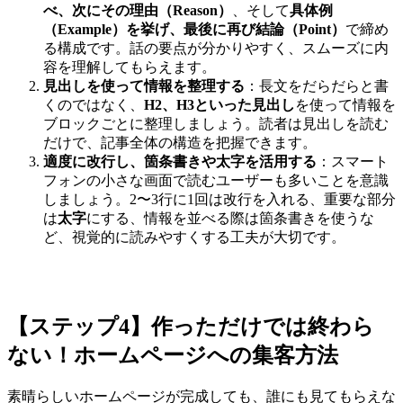
べ、次にその理由（Reason）
、そして
具体例
（Example）を挙げ、最後に再び結論（Point）
で締め
る構成です。話の要点が分かりやすく、スムーズに内
容を理解してもらえます。
見出しを使って情報を整理する
：長文をだらだらと書
くのではなく、
H2、H3といった見出し
を使って情報を
ブロックごとに整理しましょう。読者は見出しを読む
だけで、記事全体の構造を把握できます。
適度に改行し、箇条書きや太字を活用する
：スマート
フォンの小さな画面で読むユーザーも多いことを意識
しましょう。2〜3行に1回は改行を入れる、重要な部分
は
太字
にする、情報を並べる際は箇条書きを使うな
ど、視覚的に読みやすくする工夫が大切です。
【ステップ4】作っただけでは終わら
ない！ホームページへの集客方法
素晴らしいホームページが完成しても、誰にも見てもらえな