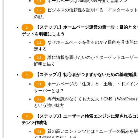
ホームページは24時間365日働く営業マン
1.1.
ビジネスの信頼性を証明する「インターネット
1.2.
の顔」
【ステップ1】ホームページ運営の第一歩：目的とタ
2.
ゲットを明確にしよう
なぜホームページを作るのか？目的を具体的に
2.1.
定する
誰に情報を届けたいのか？ターゲットユーザー
2.2.
鮮明に描く
【ステップ2】初心者がつまずかないための基礎知識
3.
ホームページの「住所」と「土地」：ドメイン
3.1.
サーバーとは？
専門知識がなくても大丈夫！CMS（WordPress
3.2.
という強い味方
【ステップ3】ユーザーと検索エンジンに愛されるコ
4.
テンツ作成術
質の高いコンテンツとは？ユーザーの悩みを解
4.1.
する情報を提供しよう