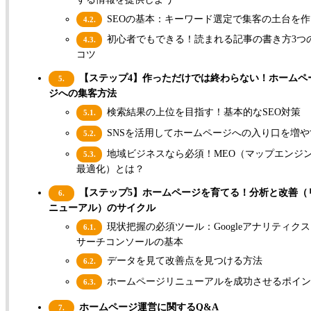
SEOの基本：キーワード選定で集客の土台を作
4.2.
初心者でもできる！読まれる記事の書き方3つ
4.3.
コツ
【ステップ4】作っただけでは終わらない！ホームペ
5.
ジへの集客方法
検索結果の上位を目指す！基本的なSEO対策
5.1.
SNSを活用してホームページへの入り口を増や
5.2.
地域ビジネスなら必須！MEO（マップエンジ
5.3.
最適化）とは？
【ステップ5】ホームページを育てる！分析と改善（
6.
ニューアル）のサイクル
現状把握の必須ツール：Googleアナリティク
6.1.
サーチコンソールの基本
データを見て改善点を見つける方法
6.2.
ホームページリニューアルを成功させるポイン
6.3.
ホームページ運営に関するQ&A
7.