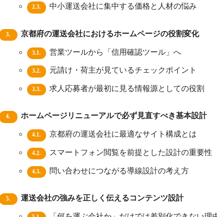
中小運送会社に集中する価格と人材の悩み
2.3.
京都府の運送会社におけるホームページの役割変化
3.
営業ツールから「信用確認ツール」へ
3.1.
元請け・荷主が見ているチェックポイント
3.2.
求人応募者が最初に見る情報源としての役割
3.3.
ホームページリニューアルで必ず見直すべき基本設計
4.
京都府の運送会社に最適なサイト構成とは
4.1.
スマートフォン閲覧を前提とした設計の重要性
4.2.
問い合わせにつながる導線設計の考え方
4.3.
運送会社の強みを正しく伝えるコンテンツ設計
5.
「何を運ぶ会社か」だけでは差別化できない理