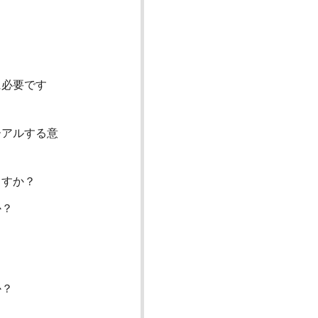
に必要です
ーアルする意
ますか？
か？
？
か？