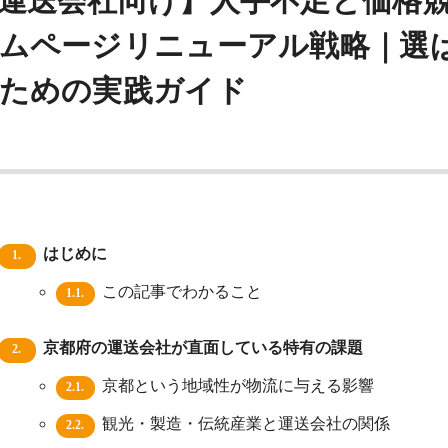
運送会社向け】人手不足と価格
ムページリニューアル戦略｜選
ための実践ガイド
はじめに
1.
この記事でわかること
1.1.
京都府の運送会社が直面している特有の課題
2.
京都という地域性が物流に与える影響
2.1.
観光・製造・伝統産業と運送会社の関係
2.2.