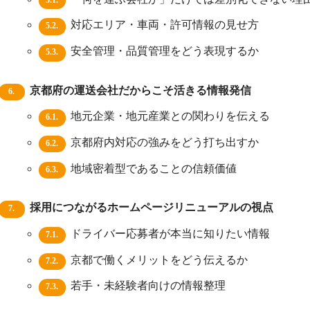
5.1.
対応エリア・車両・許可情報の見せ方
5.2.
安全管理・品質管理をどう表現するか
5.3.
京都府の運送会社だからこそ活きる情報発信
6.
地元企業・地元産業との関わりを伝える
6.1.
京都府内対応の強みをどう打ち出すか
6.2.
地域密着型であることの信頼価値
6.3.
採用につながるホームページリニューアルの視点
7.
ドライバー応募者が本当に知りたい情報
7.1.
京都で働くメリットをどう伝えるか
7.2.
若手・未経験者向けの情報整理
7.3.