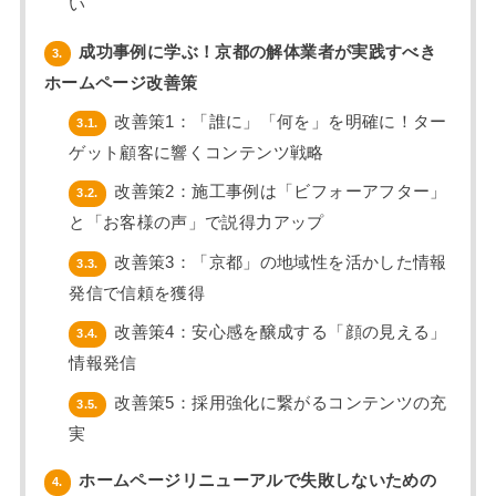
い
成功事例に学ぶ！京都の解体業者が実践すべき
3.
ホームページ改善策
改善策1：「誰に」「何を」を明確に！ター
3.1.
ゲット顧客に響くコンテンツ戦略
改善策2：施工事例は「ビフォーアフター」
3.2.
と「お客様の声」で説得力アップ
改善策3：「京都」の地域性を活かした情報
3.3.
発信で信頼を獲得
改善策4：安心感を醸成する「顔の見える」
3.4.
情報発信
改善策5：採用強化に繋がるコンテンツの充
3.5.
実
ホームページリニューアルで失敗しないための
4.