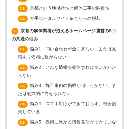
京都という地域特性と解体工事の関連性
1.2.
大手ポータルサイト依存からの脱却
1.3.
京都の解体業者が抱えるホームページ運営の5つ
2.
の共通の悩み
悩み1：問い合わせが全く来ない、または見
2.1.
積もり依頼に繋がらない
悩み2：どんな情報を発信すれば良いかわか
2.2.
らない
悩み3：施工事例の掲載が追い付かない、ま
2.3.
たは魅力的に見せられない
悩み4：スマホ対応ができておらず、機会損
2.4.
失している
悩み5：採用に繋がる情報発信ができていな
2.5.