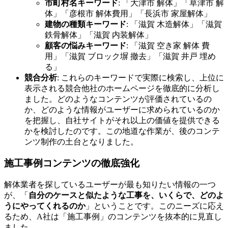
市町村名キーワード
: 「大津市 解体」「草津市 解
体」「彦根市 解体費用」「長浜市 家屋解体」
建物の種類キーワード
: 「滋賀 木造解体」「滋賀
鉄骨解体」「滋賀 内装解体」
顧客の悩みキーワード
: 「滋賀 空き家 解体 費
用」「滋賀 ブロック塀 撤去」「滋賀 井戸 埋め
る」
競合分析
: これらのキーワードで実際に検索し、上位に
表示される競合他社のホームページを徹底的に分析し
ました。どのようなコンテンツが評価されているの
か、どのような情報がユーザーに求められているのか
を把握し、自社サイトがそれ以上の価値を提供できる
かを検討したのです。この地道な作業が、後のコンテ
ンツ制作の土台となりました。
施工事例コンテンツの徹底強化
解体業者を探しているユーザーが最も知りたい情報の一つ
が、「
自分のケースと似たような工事を、いくらで、どのよ
うにやってくれるのか
」ということです。このニーズに応え
るため、A社は「施工事例」のコンテンツを抜本的に見直し
ました。