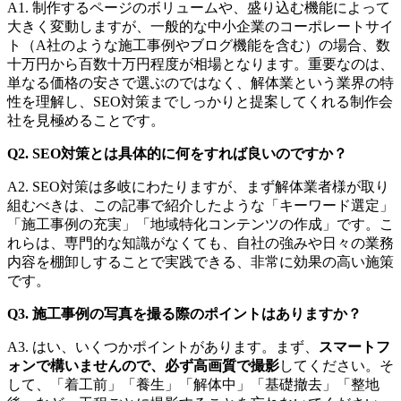
A1. 制作するページのボリュームや、盛り込む機能によって
大きく変動しますが、一般的な中小企業のコーポレートサイ
ト（A社のような施工事例やブログ機能を含む）の場合、数
十万円から百数十万円程度が相場となります。重要なのは、
単なる価格の安さで選ぶのではなく、解体業という業界の特
性を理解し、SEO対策までしっかりと提案してくれる制作会
社を見極めることです。
Q2. SEO対策とは具体的に何をすれば良いのですか？
A2. SEO対策は多岐にわたりますが、まず解体業者様が取り
組むべきは、この記事で紹介したような「キーワード選定」
「施工事例の充実」「地域特化コンテンツの作成」です。こ
れらは、専門的な知識がなくても、自社の強みや日々の業務
内容を棚卸しすることで実践できる、非常に効果の高い施策
です。
Q3. 施工事例の写真を撮る際のポイントはありますか？
A3. はい、いくつかポイントがあります。まず、
スマートフ
ォンで構いませんので、必ず高画質で撮影
してください。そ
して、「着工前」「養生」「解体中」「基礎撤去」「整地