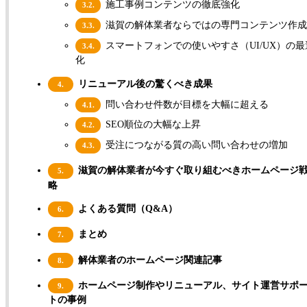
施工事例コンテンツの徹底強化
3.2.
滋賀の解体業者ならではの専門コンテンツ作
3.3.
スマートフォンでの使いやすさ（UI/UX）の最
3.4.
化
リニューアル後の驚くべき成果
4.
問い合わせ件数が目標を大幅に超える
4.1.
SEO順位の大幅な上昇
4.2.
受注につながる質の高い問い合わせの増加
4.3.
滋賀の解体業者が今すぐ取り組むべきホームページ
5.
略
よくある質問（Q&A）
6.
まとめ
7.
解体業者のホームページ関連記事
8.
ホームページ制作やリニューアル、サイト運営サポ
9.
トの事例