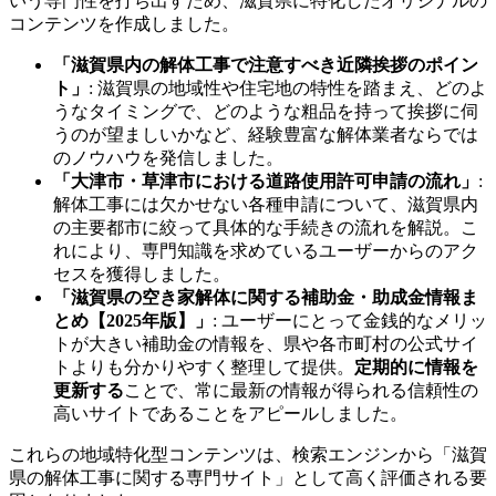
いう専門性を打ち出すため、滋賀県に特化したオリジナルの
コンテンツを作成しました。
「滋賀県内の解体工事で注意すべき近隣挨拶のポイン
ト」
: 滋賀県の地域性や住宅地の特性を踏まえ、どのよ
うなタイミングで、どのような粗品を持って挨拶に伺
うのが望ましいかなど、経験豊富な解体業者ならでは
のノウハウを発信しました。
「大津市・草津市における道路使用許可申請の流れ」
:
解体工事には欠かせない各種申請について、滋賀県内
の主要都市に絞って具体的な手続きの流れを解説。こ
れにより、専門知識を求めているユーザーからのアク
セスを獲得しました。
「滋賀県の空き家解体に関する補助金・助成金情報ま
とめ【2025年版】」
: ユーザーにとって金銭的なメリッ
トが大きい補助金の情報を、県や各市町村の公式サイ
トよりも分かりやすく整理して提供。
定期的に情報を
更新する
ことで、常に最新の情報が得られる信頼性の
高いサイトであることをアピールしました。
これらの地域特化型コンテンツは、検索エンジンから「滋賀
県の解体工事に関する専門サイト」として高く評価される要