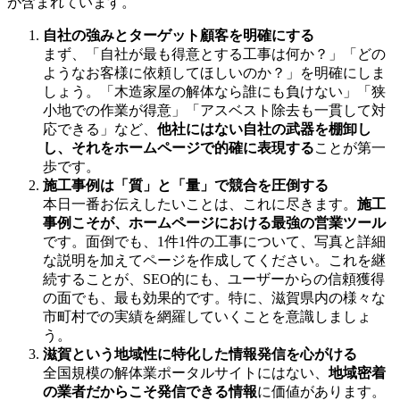
が含まれています。
自社の強みとターゲット顧客を明確にする
まず、「自社が最も得意とする工事は何か？」「どの
ようなお客様に依頼してほしいのか？」を明確にしま
しょう。「木造家屋の解体なら誰にも負けない」「狭
小地での作業が得意」「アスベスト除去も一貫して対
応できる」など、
他社にはない自社の武器を棚卸し
し、それをホームページで的確に表現する
ことが第一
歩です。
施工事例は「質」と「量」で競合を圧倒する
本日一番お伝えしたいことは、これに尽きます。
施工
事例こそが、ホームページにおける最強の営業ツール
です。面倒でも、1件1件の工事について、写真と詳細
な説明を加えてページを作成してください。これを継
続することが、SEO的にも、ユーザーからの信頼獲得
の面でも、最も効果的です。特に、滋賀県内の様々な
市町村での実績を網羅していくことを意識しましょ
う。
滋賀という地域性に特化した情報発信を心がける
全国規模の解体業ポータルサイトにはない、
地域密着
の業者だからこそ発信できる情報
に価値があります。