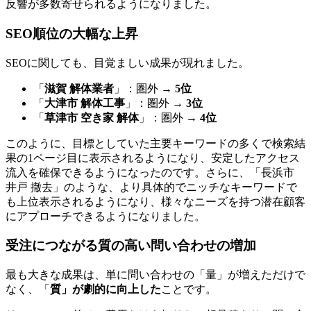
反響が多数寄せられるようになりました。
SEO順位の大幅な上昇
SEOに関しても、目覚ましい成果が現れました。
「
滋賀 解体業者
」：圏外 →
5位
「
大津市 解体工事
」：圏外 →
3位
「
草津市 空き家 解体
」：圏外 →
4位
このように、目標としていた主要キーワードの多くで検索結
果の1ページ目に表示されるようになり、安定したアクセス
流入を確保できるようになったのです。さらに、「長浜市
井戸 撤去」のような、より具体的でニッチなキーワードで
も上位表示されるようになり、様々なニーズを持つ潜在顧客
にアプローチできるようになりました。
受注につながる質の高い問い合わせの増加
最も大きな成果は、単に問い合わせの「量」が増えただけで
なく、「
質」が劇的に向上した
ことです。