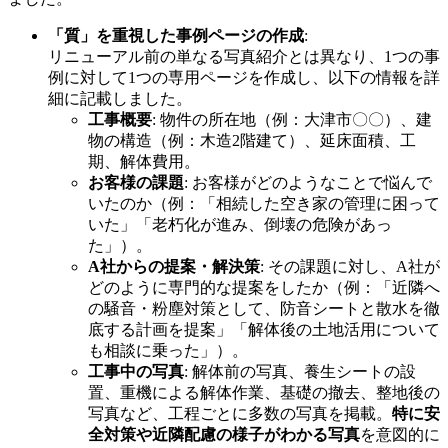
「質」を重視した事例ページの作成
:
リニューアル前の単なる写真紹介とは異なり、1つの事
例に対して1つの専用ページを作成し、以下の情報を詳
細に記載しました。
工事概要
: 物件の所在地（例：大津市〇〇）、建
物の構造（例：木造2階建て）、延床面積、工
期、解体費用。
お客様の課題
: お客様がどのようなことで悩んで
いたのか（例：「相続した空き家の管理に困って
いた」「老朽化が進み、倒壊の危険があっ
た」）。
A社からの提案・解決策
: その課題に対し、A社が
どのように専門的な提案をしたか（例：「近隣へ
の騒音・粉塵対策として、防音シートと散水を徹
底する計画を提案」「解体後の土地活用について
も相談に乗った」）。
工事中の写真
: 解体前の写真、養生シートの設
置、重機による解体作業、基礎の撤去、整地後の
写真など、工程ごとに多数の写真を掲載。
特に安
全対策や近隣配慮の様子がわかる写真
を意図的に