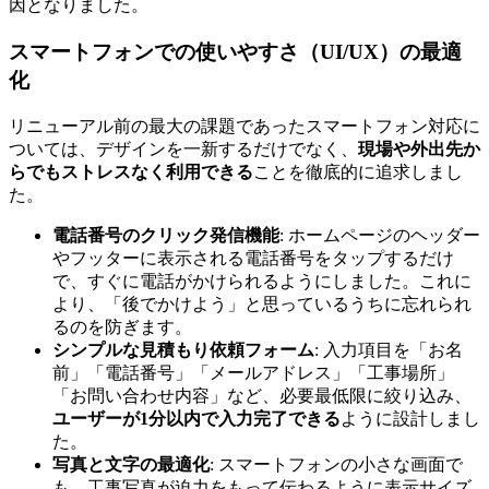
因となりました。
スマートフォンでの使いやすさ（UI/UX）の最適
化
リニューアル前の最大の課題であったスマートフォン対応に
ついては、デザインを一新するだけでなく、
現場や外出先か
らでもストレスなく利用できる
ことを徹底的に追求しまし
た。
電話番号のクリック発信機能
: ホームページのヘッダー
やフッターに表示される電話番号をタップするだけ
で、すぐに電話がかけられるようにしました。これに
より、「後でかけよう」と思っているうちに忘れられ
るのを防ぎます。
シンプルな見積もり依頼フォーム
: 入力項目を「お名
前」「電話番号」「メールアドレス」「工事場所」
「お問い合わせ内容」など、必要最低限に絞り込み、
ユーザーが1分以内で入力完了できる
ように設計しまし
た。
写真と文字の最適化
: スマートフォンの小さな画面で
も、工事写真が迫力をもって伝わるように表示サイズ