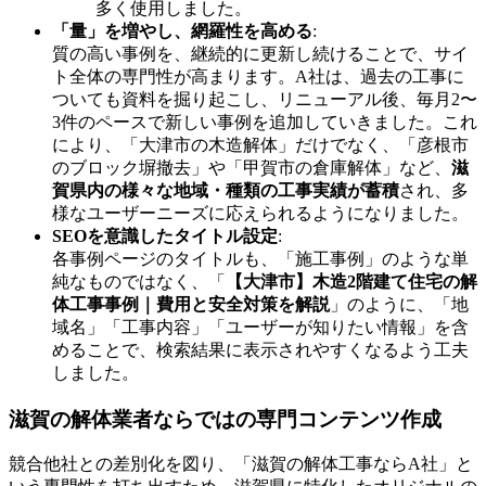
多く使用しました。
「量」を増やし、網羅性を高める
:
質の高い事例を、継続的に更新し続けることで、サイ
ト全体の専門性が高まります。A社は、過去の工事に
ついても資料を掘り起こし、リニューアル後、毎月2〜
3件のペースで新しい事例を追加していきました。これ
により、「大津市の木造解体」だけでなく、「彦根市
のブロック塀撤去」や「甲賀市の倉庫解体」など、
滋
賀県内の様々な地域・種類の工事実績が蓄積
され、多
様なユーザーニーズに応えられるようになりました。
SEOを意識したタイトル設定
:
各事例ページのタイトルも、「施工事例」のような単
純なものではなく、「
【大津市】木造2階建て住宅の解
体工事事例｜費用と安全対策を解説
」のように、「地
域名」「工事内容」「ユーザーが知りたい情報」を含
めることで、検索結果に表示されやすくなるよう工夫
しました。
滋賀の解体業者ならではの専門コンテンツ作成
競合他社との差別化を図り、「滋賀の解体工事ならA社」と