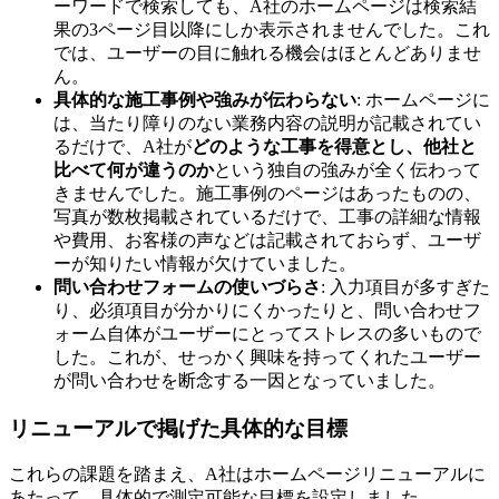
ーワードで検索しても、A社のホームページは検索結
果の3ページ目以降にしか表示されませんでした。これ
では、ユーザーの目に触れる機会はほとんどありませ
ん。
具体的な施工事例や強みが伝わらない
: ホームページに
は、当たり障りのない業務内容の説明が記載されてい
るだけで、A社が
どのような工事を得意とし、他社と
比べて何が違うのか
という独自の強みが全く伝わって
きませんでした。施工事例のページはあったものの、
写真が数枚掲載されているだけで、工事の詳細な情報
や費用、お客様の声などは記載されておらず、ユーザ
ーが知りたい情報が欠けていました。
問い合わせフォームの使いづらさ
: 入力項目が多すぎた
り、必須項目が分かりにくかったりと、問い合わせフ
ォーム自体がユーザーにとってストレスの多いもので
した。これが、せっかく興味を持ってくれたユーザー
が問い合わせを断念する一因となっていました。
リニューアルで掲げた具体的な目標
これらの課題を踏まえ、A社はホームページリニューアルに
あたって、具体的で測定可能な目標を設定しました。