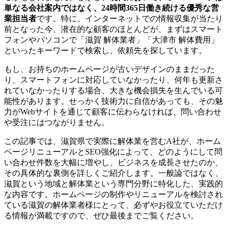
単なる会社案内ではなく、24時間365日働き続ける優秀な営
業担当者
です。特に、インターネットでの情報収集が当たり
前となった今、潜在的な顧客のほとんどが、まずはスマート
フォンやパソコンで「滋賀 解体業者」「大津市 解体費用」
といったキーワードで検索し、依頼先を探しています。
もし、お持ちのホームページが古いデザインのままだった
り、スマートフォンに対応していなかったり、何年も更新さ
れていなかったりする場合、大きな機会損失を生んでいる可
能性があります。せっかく技術力に自信があっても、その魅
力がWebサイトを通じて顧客に伝わらなければ、問い合わせ
や受注にはつながりません。
この記事では、滋賀県で実際に解体業を営むA社が、ホーム
ページリニューアルとSEO強化によって、どのようにして問
い合わせ件数を大幅に増やし、ビジネスを成長させたのか、
その具体的な裏側を詳しくご紹介します。一般論ではなく、
滋賀という地域と解体業という専門分野に特化した、実践的
な内容です。ホームページの制作やリニューアルを検討され
ている滋賀の解体業者様にとって、必ずやお役立ていただけ
る情報が満載ですので、ぜひ最後までご覧ください。