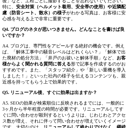
後」など、工程ごとに撮影することを忘れないでください。
特に、
安全対策（ヘルメット着用、安全帯の使用）や近隣配
慮（防音シート、散水）の様子
がわかる写真は、お客様に安
心感を与える上で非常に重要です。
Q4. ブログのネタが思いつきません。どんなことを書けば良
いですか？
A4. ブログは、専門性をアピールする絶好の機会です。例え
ば、「解体工事中の騒音レベルはどれくらい？」「解体で出
た廃材の処分方法」「井戸のお祓いと解体手順」など、
お客
様からよく聞かれる質問に答える
形で記事を作成するのがお
すすめです。また、「スタッフ紹介」や「新しい重機を導入
しました！」といった社内の様子を伝えるコンテンツも、親
近感を持ってもらう上で効果的です。
Q5. リニューアル後、すぐに効果は出ますか？
A5. SEOの効果が検索順位に反映されるまでには、一般的に
3ヶ月から半年程度の時間が必要です。リニューアルしてす
ぐに問い合わせが殺到するというよりは、じわじわとアクセ
ス数が増え、それに伴って問い合わせが増えていくイメージ
です。大切なのは、
リニューアルして終わりではなく、継続