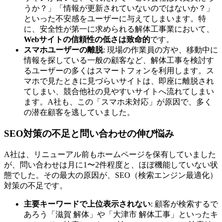
うか？」「情報が更新されていないのではないか？」
といった不安感をユーザーに与えてしまいます。特
に、安全性が第一に求められる解体工事業において、
Webサイトの信頼性の低さは致命的
です。
スマホユーザーの離脱
: 現場の作業員の方や、移動中に
情報を探している一般の顧客など、解体工事を検討す
るユーザーの多くはスマートフォンを利用します。ス
マホで見たときに見づらいサイトは、即座に離脱され
てしまい、競合他社の見やすいサイトへ流れてしまい
ます。A社も、この「スマホ未対応」が原因で、多く
の潜在顧客を逃していました。
SEO対策の不足と問い合わせの伸び悩み
A社は、リニューアル前もホームページを保有していました
が、問い合わせは月に1〜2件程度と、ほぼ機能していない状
態でした。その最大の原因が、SEO（検索エンジン最適化）
対策の不足です。
主要キーワードで上位表示されない
: 顧客が検索するで
あろう「滋賀 解体」や「大津市 解体工事」といったキ