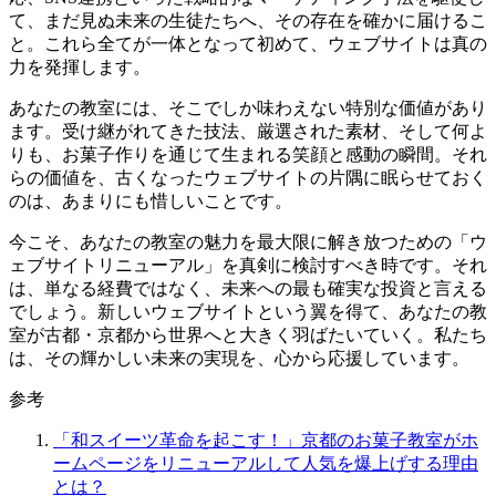
て、まだ見ぬ未来の生徒たちへ、その存在を確かに届けるこ
と。これら全てが一体となって初めて、ウェブサイトは真の
力を発揮します。
あなたの教室には、そこでしか味わえない特別な価値があり
ます。受け継がれてきた技法、厳選された素材、そして何よ
りも、お菓子作りを通じて生まれる笑顔と感動の瞬間。それ
らの価値を、古くなったウェブサイトの片隅に眠らせておく
のは、あまりにも惜しいことです。
今こそ、あなたの教室の魅力を最大限に解き放つための「ウ
ェブサイトリニューアル」を真剣に検討すべき時です。それ
は、単なる経費ではなく、未来への最も確実な投資と言える
でしょう。新しいウェブサイトという翼を得て、あなたの教
室が古都・京都から世界へと大きく羽ばたいていく。私たち
は、その輝かしい未来の実現を、心から応援しています。
参考
「和スイーツ革命を起こす！」京都のお菓子教室がホ
ームページをリニューアルして人気を爆上げする理由
とは？