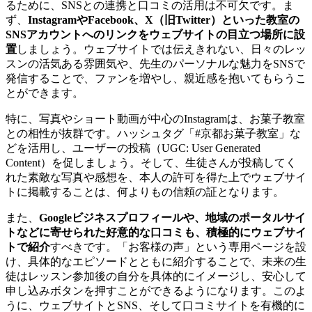
るために、SNSとの連携と口コミの活用は不可欠です。ま
ず、
InstagramやFacebook、X（旧Twitter）といった教室の
SNSアカウントへのリンクをウェブサイトの目立つ場所に設
置
しましょう。ウェブサイトでは伝えきれない、日々のレッ
スンの活気ある雰囲気や、先生のパーソナルな魅力をSNSで
発信することで、ファンを増やし、親近感を抱いてもらうこ
とができます。
特に、写真やショート動画が中心のInstagramは、お菓子教室
との相性が抜群です。ハッシュタグ「#京都お菓子教室」な
どを活用し、ユーザーの投稿（UGC: User Generated
Content）を促しましょう。そして、生徒さんが投稿してく
れた素敵な写真や感想を、本人の許可を得た上でウェブサイ
トに掲載することは、何よりもの信頼の証となります。
また、
Googleビジネスプロフィールや、地域のポータルサイ
トなどに寄せられた好意的な口コミも、積極的にウェブサイ
トで紹介
すべきです。「お客様の声」という専用ページを設
け、具体的なエピソードとともに紹介することで、未来の生
徒はレッスン参加後の自分を具体的にイメージし、安心して
申し込みボタンを押すことができるようになります。このよ
うに、ウェブサイトとSNS、そして口コミサイトを有機的に