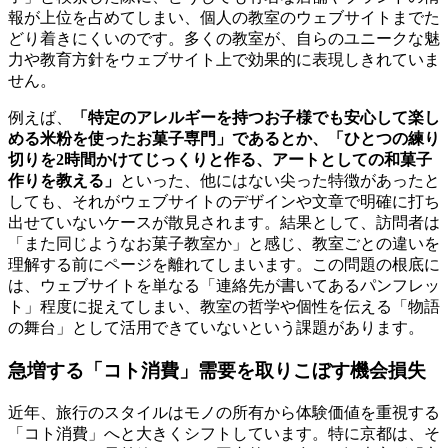
報が上位を占めてしまい、個人の教室のウェブサイトまでた
どり着きにくいのです。多くの教室が、自らのユニークな魅
力や教育方針をウェブサイト上で効果的に表現しきれていま
せん。
例えば、
「特定のアレルギーを持つお子様でも安心して楽し
める米粉を使ったお菓子専門」であるとか、「ひとつの練り
切りを2時間かけてじっくりと作る、アートとしての和菓子
作りを教える」
といった、他にはない尖った特徴があったと
しても、それがウェブサイトのデザインや文章で明確に打ち
出せていないケースが散見されます。結果として、訪問者は
「また同じようなお菓子教室か」と感じ、教室ごとの違いを
理解する前にページを離れてしまいます。この問題の根底に
は、ウェブサイトを単なる「連絡先が書いてあるパンフレッ
ト」程度に捉えてしまい、教室の哲学や個性を伝える「物語
の舞台」として活用できていないという課題があります。
急増する「コト消費」需要を取りこぼす機会損失
近年、旅行のスタイルはモノの所有から体験価値を重視する
「コト消費」へと大きくシフトしています。特に京都は、そ