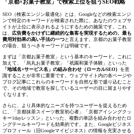
「京都×お菓子教室」で検索上位を狙うSEO戦略
SEO（検索エンジン最適化）とは、Googleなどの検索エンジ
ンで特定のキーワードが検索された際に、あなたのウェブサ
イトが上位に表示されるようにするための施策です。これ
は、
広告費をかけずに継続的な集客を実現するための、最も
費用対効果の高い手法の一つ
と言えます。京都のお菓子教室
の場合、狙うべきキーワードは明確です。
まずは「京都お菓子教室」という基本のキーワード。これに
加えて、「烏丸お菓子教室」「祇園和菓子体験」といった
「地域名×サービス名」の組み合わせ（ローカルSEO）
を意
識することが非常に重要です。ウェブサイト内の各ページや
ブログ記事にこれらのキーワードを自然な形で盛り込むこと
で、その地域で教室を探しているユーザーの目に留まりやす
くなります。
さらに、より具体的なニーズを持つユーザーを捉えるため
に、「京都抹茶スイーツ教室初心者」「京都アイシングクッ
キー1dayレッスン」といった、複数の単語を組み合わせたロ
ングテールキーワードも効果的です。また、Googleビジネス
プロフィール（旧Googleマイビジネス）の情報を充実させる