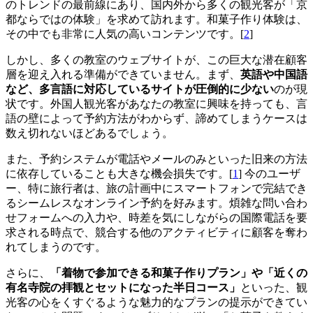
のトレンドの最前線にあり、国内外から多くの観光客が「京
都ならではの体験」を求めて訪れます。和菓子作り体験は、
その中でも非常に人気の高いコンテンツです。[
2
]
しかし、多くの教室のウェブサイトが、この巨大な潜在顧客
層を迎え入れる準備ができていません。まず、
英語や中国語
など、多言語に対応しているサイトが圧倒的に少ない
のが現
状です。外国人観光客があなたの教室に興味を持っても、言
語の壁によって予約方法がわからず、諦めてしまうケースは
数え切れないほどあるでしょう。
また、予約システムが電話やメールのみといった旧来の方法
に依存していることも大きな機会損失です。[
1
] 今のユーザ
ー、特に旅行者は、旅の計画中にスマートフォンで完結でき
るシームレスなオンライン予約を好みます。煩雑な問い合わ
せフォームへの入力や、時差を気にしながらの国際電話を要
求される時点で、競合する他のアクティビティに顧客を奪わ
れてしまうのです。
さらに、
「着物で参加できる和菓子作りプラン」や「近くの
有名寺院の拝観とセットになった半日コース」
といった、観
光客の心をくすぐるような魅力的なプランの提示ができてい