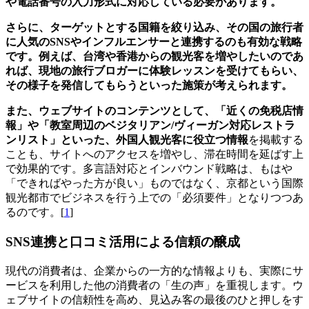
や電話番号の入力形式に対応している必要があります。
さらに、ターゲットとする国籍を絞り込み、その国の旅行者
に人気のSNSやインフルエンサーと連携するのも有効な戦略
です。例えば、台湾や香港からの観光客を増やしたいのであ
れば、現地の旅行ブロガーに体験レッスンを受けてもらい、
その様子を発信してもらうといった施策が考えられます。
また、ウェブサイトのコンテンツとして、「近くの免税店情
報」や「教室周辺のベジタリアン/ヴィーガン対応レストラ
ンリスト」といった、外国人観光客に役立つ情報
を掲載する
ことも、サイトへのアクセスを増やし、滞在時間を延ばす上
で効果的です。多言語対応とインバウンド戦略は、もはや
「できればやった方が良い」ものではなく、京都という国際
観光都市でビジネスを行う上での「必須要件」となりつつあ
るのです。[
1
]
SNS連携と口コミ活用による信頼の醸成
現代の消費者は、企業からの一方的な情報よりも、実際にサ
ービスを利用した他の消費者の「生の声」を重視します。ウ
ェブサイトの信頼性を高め、見込み客の最後のひと押しをす