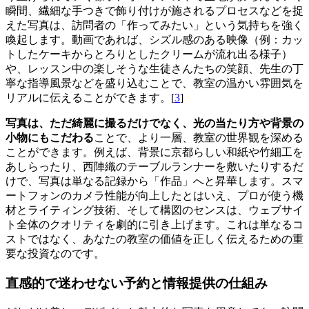
瞬間、繊細な手つきで飾り付けが施されるプロセスなどを捉
えた写真は、訪問者の「作ってみたい」という気持ちを強く
喚起します。動画であれば、シズル感のある映像（例：カッ
トしたケーキからとろりとしたクリームが流れ出る様子）
や、レッスン中の楽しそうな生徒さんたちの笑顔、先生の丁
寧な指導風景などを盛り込むことで、教室の温かい雰囲気を
リアルに伝えることができます。[
3
]
写真は、ただ綺麗に撮るだけでなく、光の当たり方や背景の
小物にもこだわる
ことで、より一層、教室の世界観を深める
ことができます。例えば、背景に京都らしい和紙や竹細工を
あしらったり、西陣織のテーブルランナーを敷いたりするだ
けで、写真は単なる記録から「作品」へと昇華します。スマ
ートフォンのカメラ性能が向上したとはいえ、プロが使う機
材とライティング技術、そして構図のセンスは、ウェブサイ
ト全体のクオリティを劇的に引き上げます。これは単なるコ
ストではなく、あなたの教室の価値を正しく伝えるための重
要な投資なのです。
直感的で迷わせない予約と情報提供の仕組み