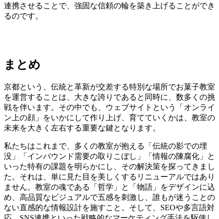
連携させることで、強固な信頼の輪を築き上げることができ
るのです。
まとめ
京都という、伝統と革新が交差する特別な場所でお菓子教室
を運営することは、大きな誇りであると同時に、数多くの挑
戦を伴います。その中でも、ウェブサイトという「オンライ
ン上の顔」をいかにして作り上げ、育てていくかは、教室の
未来を大きく左右する重要な鍵となります。
私たちはこれまで、多くの教室が抱える「伝統の影での埋
没」「インバウンド需要の取りこぼし」「情報の陳腐化」と
いった特有の課題を明らかにし、その解決策を探ってきまし
た。それは、単に見た目を美しくするリニューアルではあり
ません。教室の魂である「哲学」と「物語」をデザインに込
め、高品質なビジュアルで五感を刺激し、誰もが迷うことの
ない直感的な情報設計を施すこと。そして、SEOや多言語対
応、SNS連携といった戦略的なマーケティング手法を駆使し