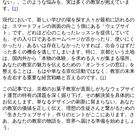
ない」。このような悩みを、実は多くの教室が抱えていま
す。[
1
]
現代において、新しい学びの場を探す人々が最初に訪れるの
は、スマートフォンの画面の向こう側にある「ウェブサイ
ト」です。どれほど心のこもったレッスンを提供していて
も、その入り口であるホームページが古かったり、使いにく
かったり、あるいは存在しなかったりすれば、出会うはずだ
った多くの機会を逃してしまいます。特に、京都という土地
は、国内外から「本物の体験」を求める人々が集まる場所。
あなたの教室の魅力を伝えるための「オンラインの窓口」を
整えることは、もはや単なる宣伝活動ではなく、教室の未来
を左右する重要な経営戦略と言えるのです。[
1
]
この記事では、京都のお菓子教室が直面しがちなウェブサイ
ト運営の特有の課題を深く掘り下げ、その解決策を具体的に
お伝えします。単なるデザインの刷新に留まらない、あなた
の教室の価値を正しく伝え、理想の生徒さんと繋がるための
「生きたウェブサイト」作りのヒントがここにあります。さ
あ、あなたの教室の物語を、世界へ届ける準備を始めましょ
う。