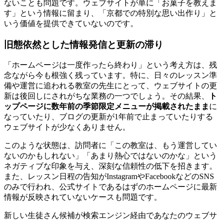
ないことも問題です。ウェブサイトが単に「お菓子を教えま
す」という情報に留まり、「京都での特別な思い出作り」と
いう価値を提供できていないのです。
旧態依然とした情報発信と更新の滞り
「ホームページは一度作ったら終わり」という考え方は、残
念ながら今も根強く残っています。特に、日々のレッスン準
備や運営に追われる教室の先生にとって、ウェブサイトの更
新は後回しにされがちな業務の一つでしょう。その結果、
ト
ップページに数年前の季節限定メニューが掲載されたまま
に
なっていたり、ブログの更新が1年前で止まっていたりする
ウェブサイトが少なくありません。
このような状態は、訪問者に「この教室は、もう運営してい
ないのかもしれない」「あまり熱心ではないのかな」という
ネガティブな印象を与え、深刻な信頼性の低下を招きます。
また、レッスン日程の告知がInstagramやFacebookなどのSNS
のみで行われ、公式サイトであるはずのホームページに最新
情報が反映されていないケースも問題です。
新しい生徒さん候補が検索エンジン経由であなたのウェブサ