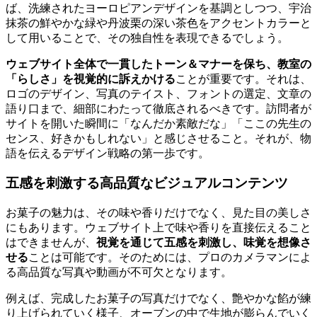
ば、洗練されたヨーロピアンデザインを基調としつつ、宇治
抹茶の鮮やかな緑や丹波栗の深い茶色をアクセントカラーと
して用いることで、その独自性を表現できるでしょう。
ウェブサイト全体で一貫したトーン＆マナーを保ち、教室の
「らしさ」を視覚的に訴えかける
ことが重要です。それは、
ロゴのデザイン、写真のテイスト、フォントの選定、文章の
語り口まで、細部にわたって徹底されるべきです。訪問者が
サイトを開いた瞬間に「なんだか素敵だな」「ここの先生の
センス、好きかもしれない」と感じさせること。それが、物
語を伝えるデザイン戦略の第一歩です。
五感を刺激する高品質なビジュアルコンテンツ
お菓子の魅力は、その味や香りだけでなく、見た目の美しさ
にもあります。ウェブサイト上で味や香りを直接伝えること
はできませんが、
視覚を通じて五感を刺激し、味覚を想像さ
せる
ことは可能です。そのためには、プロのカメラマンによ
る高品質な写真や動画が不可欠となります。
例えば、完成したお菓子の写真だけでなく、艶やかな餡が練
り上げられていく様子、オーブンの中で生地が膨らんでいく