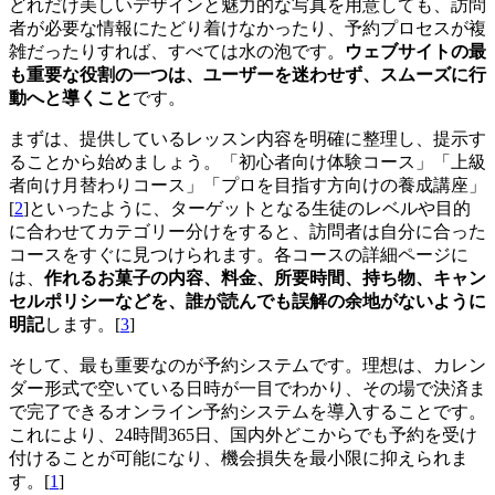
どれだけ美しいデザインと魅力的な写真を用意しても、訪問
者が必要な情報にたどり着けなかったり、予約プロセスが複
雑だったりすれば、すべては水の泡です。
ウェブサイトの最
も重要な役割の一つは、ユーザーを迷わせず、スムーズに行
動へと導くこと
です。
まずは、提供しているレッスン内容を明確に整理し、提示す
ることから始めましょう。「初心者向け体験コース」「上級
者向け月替わりコース」「プロを目指す方向けの養成講座」
[
2
]といったように、ターゲットとなる生徒のレベルや目的
に合わせてカテゴリー分けをすると、訪問者は自分に合った
コースをすぐに見つけられます。各コースの詳細ページに
は、
作れるお菓子の内容、料金、所要時間、持ち物、キャン
セルポリシーなどを、誰が読んでも誤解の余地がないように
明記
します。[
3
]
そして、最も重要なのが予約システムです。理想は、カレン
ダー形式で空いている日時が一目でわかり、その場で決済ま
で完了できるオンライン予約システムを導入することです。
これにより、24時間365日、国内外どこからでも予約を受け
付けることが可能になり、機会損失を最小限に抑えられま
す。[
1
]