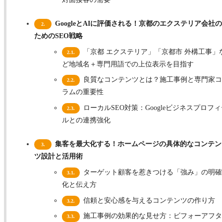
GoogleとAIに評価される！京都のエクステリア会社
2.
ためのSEO戦略
「京都 エクステリア」「京都市 外構工事」
2.1.
ど地域名＋専門用語での上位表示を目指す
良質なコンテンツとは？施工事例と専門家コ
2.2.
ラムの重要性
ローカルSEO対策：Googleビジネスプロフィ
2.3.
ルとの連携強化
集客を最大化する！ホームページの具体的なコンテン
3.
ツ設計と活用術
ターゲット顧客を惹きつける「強み」の明確
3.1.
化と伝え方
信頼と安心感を与えるコンテンツの作り方
3.2.
施工事例の効果的な見せ方：ビフォーアフタ
3.3.