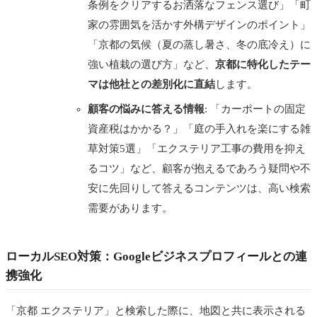
条例をクリアするお洒落なフェンス選び」「町
家の雰囲気を活かす外構デザインのポイント」
「京都の気候（夏の蒸し暑さ、冬の底冷え）に
強い植栽の選び方」など、
京都に特化したテー
マは他社との差別化に直結
します。
顧客の悩みに答える情報
: 「カーポートの固定
資産税はかかる？」「庭の手入れを楽にする雑
草対策5選」「エクステリア工事の費用を抑え
るコツ」など、顧客が抱えるであろう疑問や不
安に先回りして答えるコンテンツは、高い検索
需要があります。
ローカルSEO対策：Googleビジネスプロフィールとの連
携強化
「京都 エクステリア」と検索した際に、地図と共に表示される