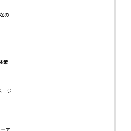
なの
体策
ページ
ューア