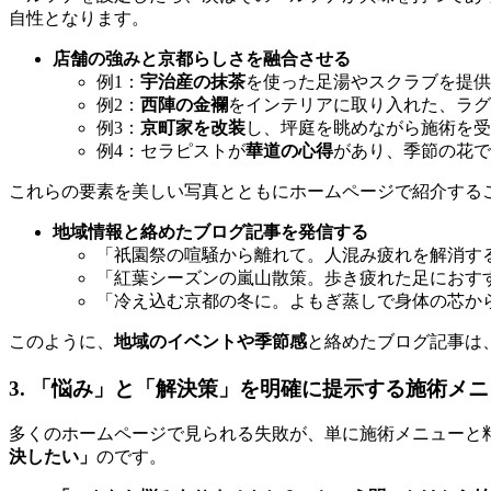
自性となります。
店舗の強みと京都らしさを融合させる
例1：
宇治産の抹茶
を使った足湯やスクラブを提供
例2：
西陣の金襴
をインテリアに取り入れた、ラグ
例3：
京町家を改装
し、坪庭を眺めながら施術を受
例4：セラピストが
華道の心得
があり、季節の花で
これらの要素を美しい写真とともにホームページで紹介する
地域情報と絡めたブログ記事を発信する
「祇園祭の喧騒から離れて。人混み疲れを解消す
「紅葉シーズンの嵐山散策。歩き疲れた足におす
「冷え込む京都の冬に。よもぎ蒸しで身体の芯か
このように、
地域のイベントや季節感
と絡めたブログ記事は
3. 「悩み」と「解決策」を明確に提示する施術メ
多くのホームページで見られる失敗が、単に施術メニューと
決したい」
のです。