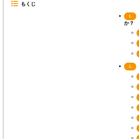
もくじ
1.
か？
2.