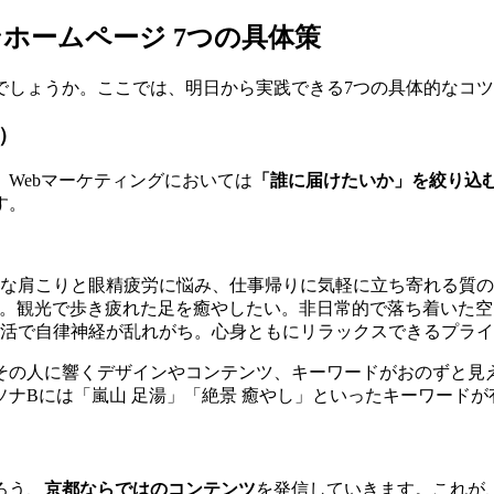
ホームページ 7つの具体策
でしょうか。ここでは、明日から実践できる7つの具体的なコ
）
Webマーケティングにおいては
「誰に届けたいか」を絞り込
す。
的な肩こりと眼精疲労に悩み、仕事帰りに気軽に立ち寄れる質
婦。観光で歩き疲れた足を癒やしたい。非日常的で落ち着いた
生活で自律神経が乱れがち。心身ともにリラックスできるプラ
その人に響くデザインやコンテンツ、キーワードがおのずと見
ナBには「嵐山 足湯」「絶景 癒やし」といったキーワードが
ろう、
京都ならではのコンテンツ
を発信していきます。これが