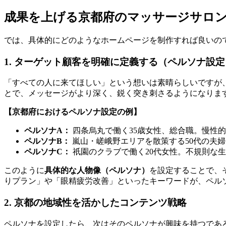
成果を上げる京都府のマッサージサロン
では、具体的にどのようなホームページを制作すれば良いの
1. ターゲット顧客を明確に定義する（ペルソナ設定
「すべての人に来てほしい」という想いは素晴らしいですが、
とで、メッセージがより深く、鋭く突き刺さるようになりま
【京都府におけるペルソナ設定の例】
ペルソナA：
四条烏丸で働く35歳女性、総合職。慢性
ペルソナB：
嵐山・嵯峨野エリアを散策する50代の夫
ペルソナC：
祇園のクラブで働く20代女性。不規則な
このように
具体的な人物像（ペルソナ）
を設定することで、
りプラン」や「眼精疲労改善」といったキーワードが、ペルソ
2. 京都の地域性を活かしたコンテンツ戦略
ペルソナを設定したら、次はそのペルソナが興味を持つであ