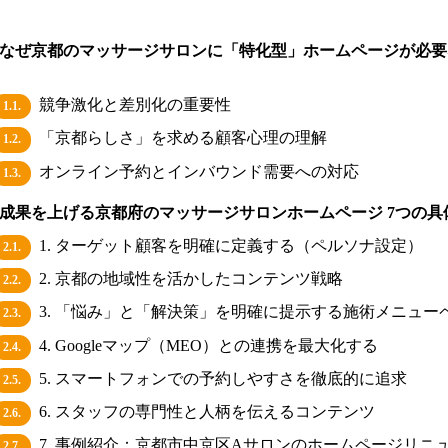
なぜ京都のマッサージサロンに「特化型」ホームページが必要
競争激化と差別化の重要性
1.1.
「京都らしさ」を求める顧客心理の理解
1.2.
オンライン予約とインバウンド需要への対応
1.3.
成果を上げる京都府のマッサージサロンホームページ 7つの具
1. ターゲット顧客を明確に定義する（ペルソナ設定）
2.1.
2. 京都の地域性を活かしたコンテンツ戦略
2.2.
3. 「悩み」と「解決策」を明確に提示する施術メニュー
2.3.
4. Googleマップ（MEO）との連携を最大化する
2.4.
5. スマートフォンでの予約しやすさを徹底的に追求
2.5.
6. スタッフの専門性と人柄を伝えるコンテンツ
2.6.
7. 事例紹介：京都市中京区Aサロンのホームページリニ
2.7.