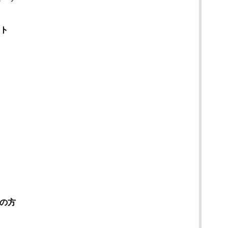
ント
の方