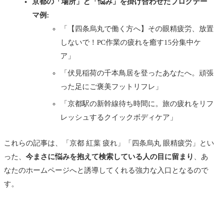
京都の「場所」と「悩み」を掛け合わせたブログテー
マ例:
「【四条烏丸で働く方へ】その眼精疲労、放置
しないで！PC作業の疲れを癒す15分集中ケ
ア」
「伏見稲荷の千本鳥居を登ったあなたへ。頑張
った足にご褒美フットリフレ」
「京都駅の新幹線待ち時間に。旅の疲れをリフ
レッシュするクイックボディケア」
これらの記事は、「京都 紅葉 疲れ」「四条烏丸 眼精疲労」とい
った、
今まさに悩みを抱えて検索している人の目に留まり
、あ
なたのホームページへと誘導してくれる強力な入口となるので
す。