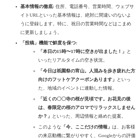
基本情報の徹底:
住所、電話番号、営業時間、ウェブサ
イトURLといった基本情報は、絶対に間違いのないよ
うに登録します。特に、祝日の営業時間などはこまめ
に更新しましょう。
「投稿」機能で鮮度を保つ:
「本日の15時〜17時に空きが出ました！」
と
いったリアルタイムの空き状況。
「今日は祇園祭の宵山。人混みを歩き疲れた方
向けのフットケアクーポンあります」
といっ
た、地域のイベントに連動した情報。
「近くの〇〇寺の桜が見頃です。お花見の後
は、春限定の桜のアロマでリラックスしません
か？」
といった、周辺情報と絡めた提案。
このような
「今、ここだけの情報」
は、お客様
の来店動機に繋がりやすく、Googleからの評価