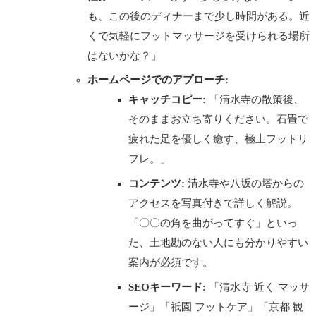
も、この後のディナーまで少し時間がある。近
くで気軽にフットマッサージを受けられる場所
はないかな？」
ホームページでのアプローチ:
キャッチコピー:
「清水寺の散策後、
そのままお立ち寄りください。石畳で
疲れた足を優しく癒す、極上フットリ
フレ。」
コンテンツ:
清水寺や八坂の塔からの
アクセスを写真付きで詳しく解説。
「〇〇の角を曲がってすぐ」といっ
た、土地勘のない人にも分かりやすい
案内が必須です。
SEOキーワード:
「清水寺 近く マッサ
ージ」「祇園 フットケア」「京都 観