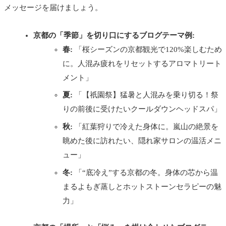
メッセージを届けましょう。
京都の「季節」を切り口にするブログテーマ例:
春:
「桜シーズンの京都観光で120%楽しむため
に。人混み疲れをリセットするアロマトリート
メント」
夏:
「【祇園祭】猛暑と人混みを乗り切る！祭
りの前後に受けたいクールダウンヘッドスパ」
秋:
「紅葉狩りで冷えた身体に。嵐山の絶景を
眺めた後に訪れたい、隠れ家サロンの温活メニ
ュー」
冬:
「“底冷え”する京都の冬。身体の芯から温
まるよもぎ蒸しとホットストーンセラピーの魅
力」