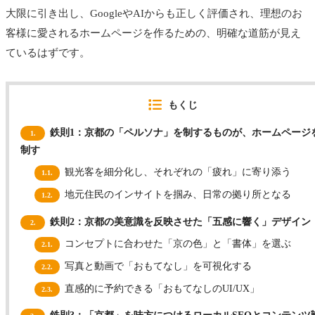
大限に引き出し、GoogleやAIからも正しく評価され、理想のお
客様に愛されるホームページを作るための、明確な道筋が見え
ているはずです。
もくじ
鉄則1：京都の「ペルソナ」を制するものが、ホームページ
1.
制す
観光客を細分化し、それぞれの「疲れ」に寄り添う
1.1.
地元住民のインサイトを掴み、日常の拠り所となる
1.2.
鉄則2：京都の美意識を反映させた「五感に響く」デザイン
2.
コンセプトに合わせた「京の色」と「書体」を選ぶ
2.1.
写真と動画で「おもてなし」を可視化する
2.2.
直感的に予約できる「おもてなしのUI/UX」
2.3.