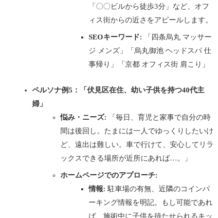
「〇〇ビルから徒歩3分」など、オフ
ィス街からの近さをアピールします。
SEOキーワード:
「四条烏丸 マッサー
ジ メンズ」「烏丸御池 ヘッドスパ 仕
事帰り」「京都 オフィス街 肩こり」
ペルソナ例5：「伏見区在住、幼い子供を持つ40代主
婦」
悩み・ニーズ:
「毎日、育児と家事で自分の時
間は後回し。たまには一人でゆっくりしたいけ
ど、遠出は難しい。車で行けて、安心してリラ
ックスできる場所が近所にあれば…。」
ホームページでのアプローチ:
情報:
駐車場の有無、近隣のコインパ
ーキング情報を明記。もし可能であれ
ば、施術中に子供を待たせられるキッ