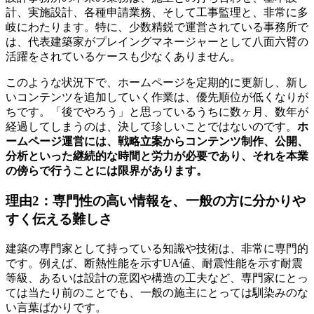
計、実施設計、各種申請業務、そして工事監理と、非常に多
岐にわたります。特に、少数精鋭で運営されている事務所で
は、代表建築家がプレイングマネージャーとして八面六臂の
活躍をされているケースも少なくありません。
このような状況下で、ホームページを定期的に更新し、新し
いコンテンツを追加していく作業は、優先順位が低くなりが
ちです。「後でやろう」と思っているうちに数ヶ月、数年が
経過してしまうのは、決して珍しいことではないのです。
ホ
ームページ運営には、戦略立案からコンテンツ制作、公開、
分析といった継続的な時間と労力が必要であり、それを本業
の傍らで行うことには限界があります。
理由2：専門性の高い情報を、一般の方に分かりや
すく伝える難しさ
建築の専門家として持っている知識や技術は、非常に専門的
です。例えば、断熱性能を示すUA値、耐震性能を示す耐震
等級、あるいは設計の意図や構造の工夫など、専門家にとっ
ては当たり前のことでも、一般の施主にとっては馴染みのな
い言葉ばかりです。