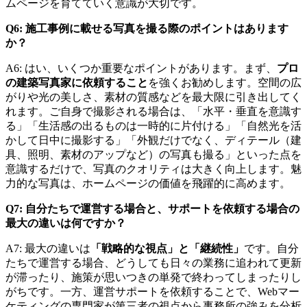
ムページを育てていく意識が大切です。
Q6: 施工事例に載せる写真を撮る際のポイントはあります
か？
A6: はい、いくつか重要なポイントがあります。まず、
プロ
の建築写真家に依頼すること
を強くお勧めします。空間の広
がりや光の美しさ、素材の質感などを最大限に引き出してく
れます。ご自身で撮影される場合は、「水平・垂直を意識す
る」「生活感の出るものは一時的に片付ける」「自然光を活
かして日中に撮影する」「外観だけでなく、ディテール（建
具、照明、素材のアップなど）の写真も撮る」といった点を
意識するだけで、写真のクオリティは大きく向上します。魅
力的な写真は、ホームページの価値を飛躍的に高めます。
Q7: 自分たちで運営する場合と、サポートを依頼する場合の
最大の違いは何ですか？
A7: 最大の違いは
「戦略的な視点」と「継続性」
です。自分
たちで運営する場合、どうしても日々の業務に追われて更新
が滞ったり、施策が思いつきの単発で終わってしまったりし
がちです。一方、運営サポートを依頼することで、Webマー
ケティングの専門家が第三者の視点から事務所の強みを分析