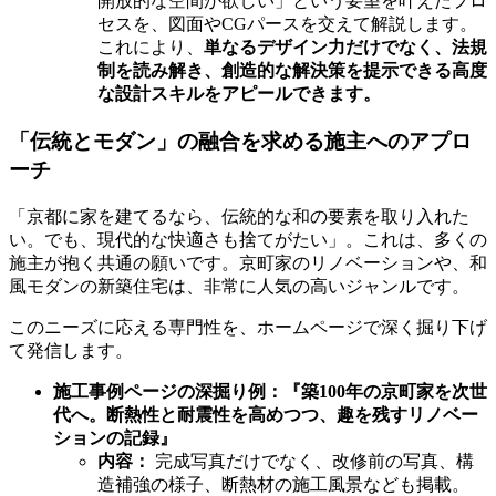
開放的な空間が欲しい」という要望を叶えたプロ
セスを、図面やCGパースを交えて解説します。
これにより、
単なるデザイン力だけでなく、法規
制を読み解き、創造的な解決策を提示できる高度
な設計スキルをアピールできます。
「伝統とモダン」の融合を求める施主へのアプロ
ーチ
「京都に家を建てるなら、伝統的な和の要素を取り入れた
い。でも、現代的な快適さも捨てがたい」。これは、多くの
施主が抱く共通の願いです。京町家のリノベーションや、和
風モダンの新築住宅は、非常に人気の高いジャンルです。
このニーズに応える専門性を、ホームページで深く掘り下げ
て発信します。
施工事例ページの深掘り例：『築100年の京町家を次世
代へ。断熱性と耐震性を高めつつ、趣を残すリノベー
ションの記録』
内容：
完成写真だけでなく、改修前の写真、構
造補強の様子、断熱材の施工風景なども掲載。