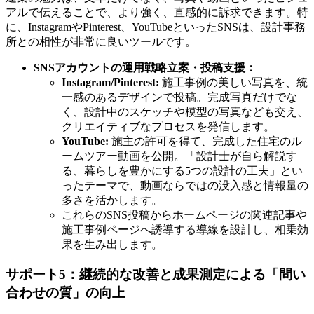
アルで伝えることで、より強く、直感的に訴求できます。特
に、InstagramやPinterest、YouTubeといったSNSは、設計事務
所との相性が非常に良いツールです。
SNSアカウントの運用戦略立案・投稿支援：
Instagram/Pinterest:
施工事例の美しい写真を、統
一感のあるデザインで投稿。完成写真だけでな
く、設計中のスケッチや模型の写真なども交え、
クリエイティブなプロセスを発信します。
YouTube:
施主の許可を得て、完成した住宅のル
ームツアー動画を公開。「設計士が自ら解説す
る、暮らしを豊かにする5つの設計の工夫」とい
ったテーマで、動画ならではの没入感と情報量の
多さを活かします。
これらのSNS投稿からホームページの関連記事や
施工事例ページへ誘導する導線を設計し、相乗効
果を生み出します。
サポート5：継続的な改善と成果測定による「問い
合わせの質」の向上