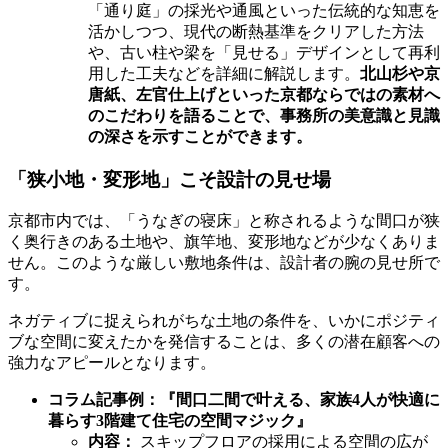
「通り庭」の採光や通風といった伝統的な知恵を
活かしつつ、現代の断熱基準をクリアした方法
や、古い柱や梁を「見せる」デザインとして再利
用した工夫などを詳細に解説します。
北山杉や京
唐紙、左官仕上げといった京都ならではの素材へ
のこだわりを語ることで、事務所の美意識と見識
の深さを示すことができます。
「狭小地・変形地」こそ設計の見せ場
京都市内では、「うなぎの寝床」と称されるような間口が狭
く奥行きのある土地や、旗竿地、変形地などが少なくありま
せん。このような厳しい敷地条件は、設計者の腕の見せ所で
す。
ネガティブに捉えられがちな土地の条件を、いかにポジティ
ブな空間に変えたかを発信することは、多くの潜在顧客への
強力なアピールとなります。
コラム記事例：『間口二間で叶える、家族4人が快適に
暮らす3階建て住宅の空間マジック』
内容：
スキップフロアの採用による空間の広が