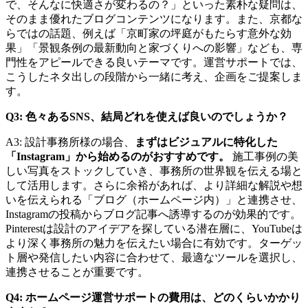
で、そんなに快適さが変わるの？」といった素朴な疑問は、
そのまま優れたブログコンテンツになります。また、京都な
らではの話題、例えば「京町家の坪庭がもたらす意外な効
果」「景観条例の最新動向と家づくりへの影響」なども、専
門性をアピールできる良いテーマです。運営サポートでは、
こうしたネタ出しの段階から一緒に考え、企画をご提案しま
す。
Q3: 色々あるSNS、結局どれを使えば良いのでしょうか？
A3: 設計事務所様の場合、
まずはビジュアルに特化した
「Instagram」から始めるのがおすすめです。
施工事例の美
しい写真をストックしていき、事務所の世界観を伝える場と
して活用します。さらに余裕があれば、より詳細な解説や想
いを伝えられる「ブログ（ホームページ内）」と連携させ、
Instagramの投稿からブログ記事へ誘導するのが効果的です。
Pinterestは設計のアイデアを探している潜在層に、YouTubeは
より深く事務所の魅力を伝えたい場合に有効です。ターゲッ
ト層や発信したい内容に合わせて、最適なツールを選択し、
連携させることが重要です。
Q4: ホームページ運営サポートの費用は、どのくらいかかり