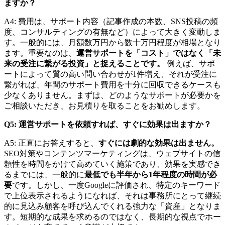
ますか？
A4: 費用は、サポート内容（記事作成の本数、SNS投稿の頻
度、コンサルティングの有無など）によって大きく変動しま
す。一般的には、月額数万円から数十万円程度が相場となり
ます。重要なのは、
運営サポートを「コスト」ではなく「未
来の受注に繋がる投資」と捉えることです。
例えば、サポ
ートによって質の高い問い合わせが1件増え、それが受注に
繋がれば、年間のサポート費用を十分に回収できるケースも
少なくありません。まずは、どのようなサポートが必要かを
ご相談いただき、お見積りを取ることをお勧めします。
Q5: 運営サポートを依頼すれば、すぐに効果は出ますか？
A5: 正直にお答えすると、
すぐには劇的な効果は出ません。
SEO対策やコンテンツマーケティングは、ウェブサイトの信
頼性を時間をかけて高めていく施策であり、効果を実感でき
るまでには、一般的に
最低でも半年から1年程度の時間が必
要
です。しかし、一度Googleに評価され、特定のキーワード
で上位表示されるようになれば、それは事務所にとって継続
的に見込み顧客を呼び込んでくれる強力な「資産」となりま
す。短期的な成果を求めるのではなく、長期的な視点でホー