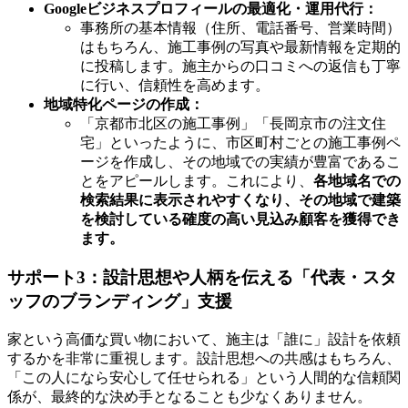
Googleビジネスプロフィールの最適化・運用代行：
事務所の基本情報（住所、電話番号、営業時間）
はもちろん、施工事例の写真や最新情報を定期的
に投稿します。施主からの口コミへの返信も丁寧
に行い、信頼性を高めます。
地域特化ページの作成：
「京都市北区の施工事例」「長岡京市の注文住
宅」といったように、市区町村ごとの施工事例ペ
ージを作成し、その地域での実績が豊富であるこ
とをアピールします。これにより、
各地域名での
検索結果に表示されやすくなり、その地域で建築
を検討している確度の高い見込み顧客を獲得でき
ます。
サポート3：設計思想や人柄を伝える「代表・スタ
ッフのブランディング」支援
家という高価な買い物において、施主は「誰に」設計を依頼
するかを非常に重視します。設計思想への共感はもちろん、
「この人になら安心して任せられる」という人間的な信頼関
係が、最終的な決め手となることも少なくありません。