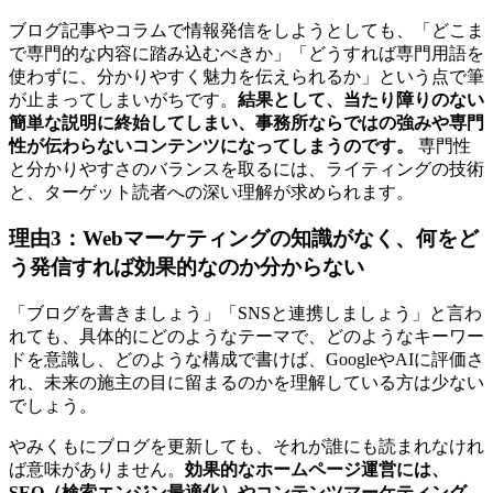
ブログ記事やコラムで情報発信をしようとしても、「どこま
で専門的な内容に踏み込むべきか」「どうすれば専門用語を
使わずに、分かりやすく魅力を伝えられるか」という点で筆
が止まってしまいがちです。
結果として、当たり障りのない
簡単な説明に終始してしまい、事務所ならではの強みや専門
性が伝わらないコンテンツになってしまうのです。
専門性
と分かりやすさのバランスを取るには、ライティングの技術
と、ターゲット読者への深い理解が求められます。
理由3：Webマーケティングの知識がなく、何をど
う発信すれば効果的なのか分からない
「ブログを書きましょう」「SNSと連携しましょう」と言わ
れても、具体的にどのようなテーマで、どのようなキーワー
ドを意識し、どのような構成で書けば、GoogleやAIに評価さ
れ、未来の施主の目に留まるのかを理解している方は少ない
でしょう。
やみくもにブログを更新しても、それが誰にも読まれなけれ
ば意味がありません。
効果的なホームページ運営には、
SEO（検索エンジン最適化）やコンテンツマーケティング、