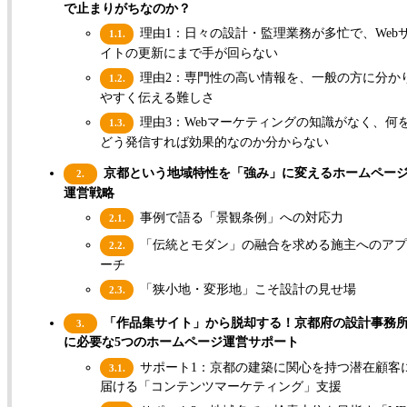
で止まりがちなのか？
理由1：日々の設計・監理業務が多忙で、Web
1.1.
イトの更新にまで手が回らない
理由2：専門性の高い情報を、一般の方に分か
1.2.
やすく伝える難しさ
理由3：Webマーケティングの知識がなく、何
1.3.
どう発信すれば効果的なのか分からない
京都という地域特性を「強み」に変えるホームペー
2.
運営戦略
事例で語る「景観条例」への対応力
2.1.
「伝統とモダン」の融合を求める施主へのアプ
2.2.
ーチ
「狭小地・変形地」こそ設計の見せ場
2.3.
「作品集サイト」から脱却する！京都府の設計事務
3.
に必要な5つのホームページ運営サポート
サポート1：京都の建築に関心を持つ潜在顧客
3.1.
届ける「コンテンツマーケティング」支援