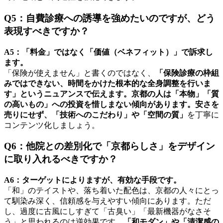
Q5：自費診療への誘導を強めたいのですが、どう
表現すべきですか？
A5：「料金」ではなく「価値（ベネフィット）」で訴求し
ます。
「保険が使えません」と書くのではなく、
「保険診療の枠組
みではできない、時間をかけた根本的な全身調整を行いま
す」というニュアンスで伝えます。京都の人は「本物」「質
の高いもの」への投資を惜しまない傾向があります。安さを
売りにせず、「技術へのこだわり」や「空間の質」
を丁寧に
コンテンツ化しましょう。
Q6：他院との差別化で「京都らしさ」をデザイン
に取り入れるべきですか？
A6：ターゲットによりますが、有効な手段です。
「和」のテイストや、落ち着いた配色は、京都の人々にとっ
て馴染み深く、信頼感を与えやすい傾向にあります。ただ
し、過度に古風にしすぎて「古臭い」「最新機器がなさそ
う」と思われるのは逆効果です。
「和モダン」や「清潔感の