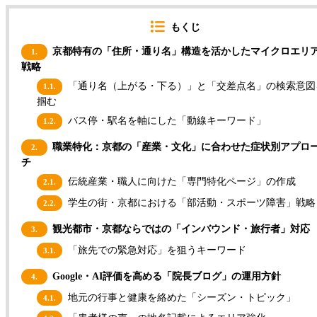
もくじ
京都特有の「住所・通り名」構造を活かしたマイクロエリ
1.
戦略
「通り名（上がる・下る）」と「交差点名」の検索意図
1.1.
掴む
バス停・駅名を軸にした「動線キーワード」
1.2.
職業特化：京都の「産業・文化」に合わせた症状別アプロ
2.
チ
伝統産業・職人に向けた「専門特化ページ」の作成
2.1.
学生の街・京都における「部活動・スポーツ障害」戦略
2.2.
観光都市・京都ならではの「インバウンド・旅行者」対応
3.
「旅先での緊急対応」を狙うキーワード
3.1.
Google・AI評価を高める「院長ブログ」の運用方針
4.
地元の行事と健康を絡めた「シーズン・トピック」
4.1.