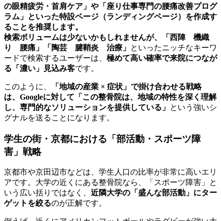
の眼精疲労・首肩ケア」や「座り仕事専門の腰痛改善プログ
ラム」といった特設ページ（ランディングページ）を作成す
ることを推奨します。
検索ボリュームは少ないかもしれませんが、「西陣 機織
り 腰痛」「陶芸 腱鞘炎 治療」
といったニッチなキーワ
ードで検索するユーザーは、
極めて高い確率で来院につなが
る「濃い」見込み客
です。
このように、
「地域の産業 × 症状」で掛け合わせる戦略
は、Googleに対して「この整骨院は、地域の特性を深く理解
し、専門的なソリューションを提供している」
という強いシ
グナルを送ることになります。
学生の街・京都における「部活動・スポーツ障
害」戦略
京都市や京田辺市などは、学生人口の比率が非常に高いエリ
アです。大学の近くにある整骨院なら、「スポーツ障害」と
いう広い括りではなく、
近隣大学の「盛んな部活動」にター
ゲットを絞る
のが正解です。