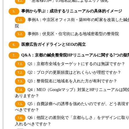
「患者様の声」の地名記載によるエリア強化
4.2.
事例から学ぶ：成功するリニューアルの具体的イメージ
5.
事例A：中京区オフィス街・築80年の町家を改装した鍼
5.1.
院
事例B：伏見区・住宅街にある地域密着型の整骨院
5.2.
医療広告ガイドラインとSEOの両立
6.
Q&A：京都の鍼灸整骨院HPリニューアルに関する7つの疑
7.
Q1：京都市全域をターゲットにするのは無謀ですか？
7.1.
Q2：ブログの更新頻度はどれくらいが理想ですか？
7.2.
Q3：整骨院名に地域名を入れた方が有利ですか？
7.3.
Q4：MEO（Googleマップ）対策とHPリニューアルは関
7.4.
ありますか？
Q5：自費診療への誘導を強めたいのですが、どう表現
7.5.
べきですか？
Q6：他院との差別化で「京都らしさ」をデザインに取
7.6.
入れるべきですか？