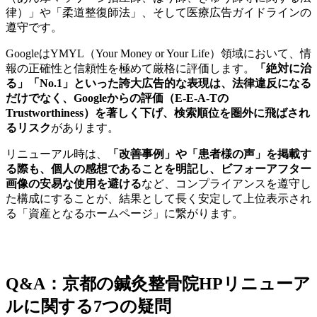
律）」や「柔道整復師法」、そして医療広告ガイドラインの
遵守です。
GoogleはYMYL（Your Money or Your Life）領域において、情
報の正確性と信頼性を極めて厳格に評価します。
「絶対に治
る」「No.1」といった誇大広告的な表現は、法律違反になる
だけでなく、Googleからの評価（E-E-A-Tの
Trustworthiness）を著しく下げ、検索順位を圏外に飛ばされ
るリスク
があります。
リニューアル時は、
「改善事例」や「患者様の声」を掲載す
る際も、個人の感想であることを明記し、ビフォーアフター
画像の安易な使用を避ける
など、コンプライアンスを遵守し
た構成にすることが、結果として長く安定して上位表示され
る「資産となるホームページ」に繋がります。
Q&A：京都の鍼灸整骨院HPリニューア
ルに関する7つの疑問