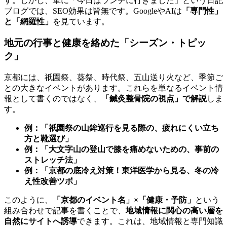
す。しかし、単に「今日はランチに行きました」という日記
ブログでは、SEO効果は皆無です。GoogleやAIは
「専門性」
と「網羅性」
を見ています。
地元の行事と健康を絡めた「シーズン・トピッ
ク」
京都には、祇園祭、葵祭、時代祭、五山送り火など、季節ご
との大きなイベントがあります。これらを単なるイベント情
報として書くのではなく、
「鍼灸整骨院の視点」で解説
しま
す。
例：「祇園祭の山鉾巡行を見る際の、疲れにくい立ち
方と靴選び」
例：「大文字山の登山で膝を痛めないための、事前の
ストレッチ法」
例：「京都の底冷え対策！東洋医学から見る、冬の冷
え性改善ツボ」
このように、
「京都のイベント名」×「健康・予防」
という
組み合わせで記事を書くことで、
地域情報に関心の高い層を
自然にサイトへ誘導
できます。これは、地域情報と専門知識