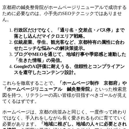
京都府の鍼灸整骨院がホームページリニューアルで成功する
ために必要なのは、小手先のSEOテクニックではありませ
ん。
行政区だけでなく、「通り名・交差点・バス停」まで
落とし込んだマイクロエリア戦略。
伝統産業、学生、観光客など、京都特有の属性に合わ
せたニッチな悩みへの解決策提示。
ブログやMEOを通じて、地域行事や季節感と連動した
「生きた情報」の発信。
GoogleのAI評価に耐えうる、信頼性とコンプライアン
スを遵守したコンテンツ設計。
これらを徹底することで、
「ホームページ制作 京都府」や
「ホームページリニューアル 鍼灸整骨院」
といった検索意
図を持つ、リテラシーの高い皆様が目指すべきゴールが見え
てくるはずです。
ホームページは、京都の街並みと同じく、一度作って終わり
ではなく、手入れをしながら長く愛されるものに育てていく
必要があります。
「地域に根ざし、地域の人々に必要とされ