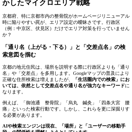
かしたマイクロエリア戦略
京都府、特に京都市内の整骨院がホームページリニューアル
時に陥りやすい罠が、エリア設定の曖昧さです。行政区
（例：中京区、伏見区）だけでエリア対策を行っていません
か？
「通り名（上がる・下る）」と「交差点名」の検
索意図を掴む
京都の地元住民は、場所を説明する際に行政区よりも「通り
名」や「交差点」を多用します。Googleマップの普及により
正確な住所検索は増えましたが、
「生活圏内での検索」にお
いては、依然として交差点名や通り名が強力なキーワード
に
なります。
例えば、「御池通 整骨院」「烏丸 鍼灸」「四条大宮 腰
痛」といった検索行動です。しかし、これらを更に深掘りす
る必要があります。
AIや検索エンジンは現在、「場所」と「ユーザーの移動手