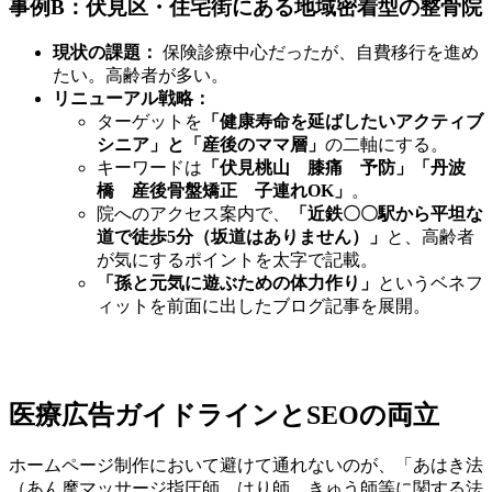
事例B：伏見区・住宅街にある地域密着型の整骨院
現状の課題：
保険診療中心だったが、自費移行を進め
たい。高齢者が多い。
リニューアル戦略：
ターゲットを
「健康寿命を延ばしたいアクティブ
シニア」と「産後のママ層」
の二軸にする。
キーワードは
「伏見桃山 膝痛 予防」「丹波
橋 産後骨盤矯正 子連れOK」
。
院へのアクセス案内で、
「近鉄〇〇駅から平坦な
道で徒歩5分（坂道はありません）」
と、高齢者
が気にするポイントを太字で記載。
「孫と元気に遊ぶための体力作り」
というベネフ
ィットを前面に出したブログ記事を展開。
医療広告ガイドラインとSEOの両立
ホームページ制作において避けて通れないのが、「あはき法
（あん摩マッサージ指圧師、はり師、きゅう師等に関する法