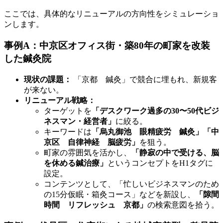
ここでは、具体的なリニューアルの方向性をシミュレーショ
ンします。
事例A：中京区オフィス街・築80年の町家を改装
した鍼灸院
現状の課題：
「京都 鍼灸」で競合に埋もれ、新規客
が来ない。
リニューアル戦略：
ターゲットを
「デスクワーク過多の30〜50代ビジ
ネスマン・経営者」
に絞る。
キーワードは
「烏丸御池 眼精疲労 鍼灸」「中
京区 自律神経 脳疲労」
を狙う。
町家の雰囲気を活かし、
「静寂の中で受ける、脳
を休める鍼治療」
というコンセプトをH1タグに
設定。
コンテンツとして、「忙しいビジネスマンのため
の15分仮眠・箱灸コース」などを新設し、
「隙間
時間 リフレッシュ 京都」
の検索意図を拾う。