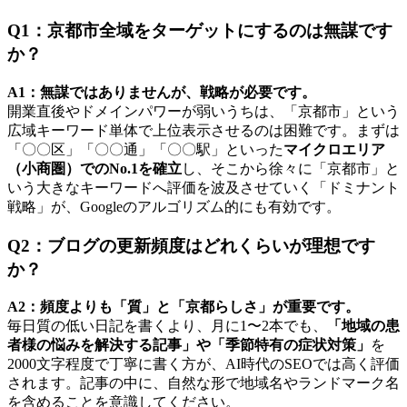
Q1：京都市全域をターゲットにするのは無謀です
か？
A1：無謀ではありませんが、戦略が必要です。
開業直後やドメインパワーが弱いうちは、「京都市」という
広域キーワード単体で上位表示させるのは困難です。まずは
「〇〇区」「〇〇通」「〇〇駅」といった
マイクロエリア
（小商圏）でのNo.1を確立
し、そこから徐々に「京都市」と
いう大きなキーワードへ評価を波及させていく「ドミナント
戦略」が、Googleのアルゴリズム的にも有効です。
Q2：ブログの更新頻度はどれくらいが理想です
か？
A2：頻度よりも「質」と「京都らしさ」が重要です。
毎日質の低い日記を書くより、月に1〜2本でも、
「地域の患
者様の悩みを解決する記事」や「季節特有の症状対策」
を
2000文字程度で丁寧に書く方が、AI時代のSEOでは高く評価
されます。記事の中に、自然な形で地域名やランドマーク名
を含めることを意識してください。