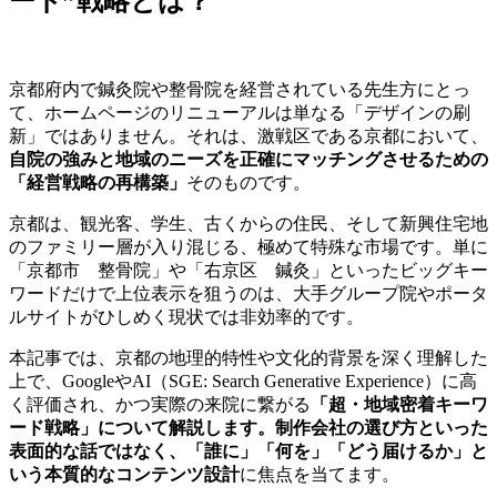
ード”戦略とは？
京都府内で鍼灸院や整骨院を経営されている先生方にとっ
て、ホームページのリニューアルは単なる「デザインの刷
新」ではありません。それは、激戦区である京都において、
自院の強みと地域のニーズを正確にマッチングさせるための
「経営戦略の再構築」
そのものです。
京都は、観光客、学生、古くからの住民、そして新興住宅地
のファミリー層が入り混じる、極めて特殊な市場です。単に
「京都市 整骨院」や「右京区 鍼灸」といったビッグキー
ワードだけで上位表示を狙うのは、大手グループ院やポータ
ルサイトがひしめく現状では非効率的です。
本記事では、京都の地理的特性や文化的背景を深く理解した
上で、GoogleやAI（SGE: Search Generative Experience）に高
く評価され、かつ実際の来院に繋がる
「超・地域密着キーワ
ード戦略」について解説します。制作会社の選び方といった
表面的な話ではなく、「誰に」「何を」「どう届けるか」と
いう本質的なコンテンツ設計
に焦点を当てます。