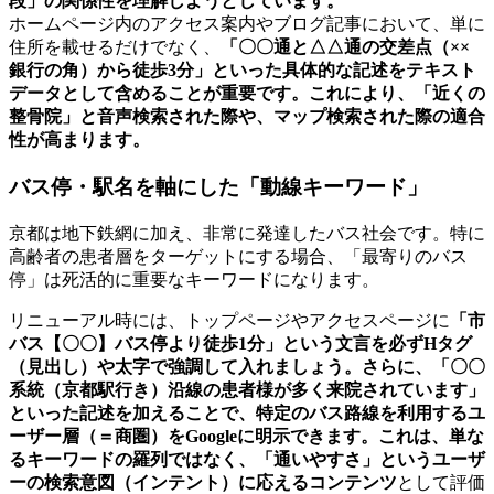
段」の関係性を理解しようとしています。
ホームページ内のアクセス案内やブログ記事において、単に
住所を載せるだけでなく、
「〇〇通と△△通の交差点（××
銀行の角）から徒歩3分」といった具体的な記述をテキスト
データとして含めることが重要です。これにより、「近くの
整骨院」と音声検索された際や、マップ検索された際の適合
性が高まります。
バス停・駅名を軸にした「動線キーワード」
京都は地下鉄網に加え、非常に発達したバス社会です。特に
高齢者の患者層をターゲットにする場合、「最寄りのバス
停」は死活的に重要なキーワードになります。
リニューアル時には、トップページやアクセスページに
「市
バス【〇〇】バス停より徒歩1分」という文言を必ずHタグ
（見出し）や太字で強調して入れましょう。さらに、「〇〇
系統（京都駅行き）沿線の患者様が多く来院されています」
といった記述を加えることで、特定のバス路線を利用するユ
ーザー層（＝商圏）をGoogleに明示できます。これは、単な
るキーワードの羅列ではなく、「通いやすさ」というユーザ
ーの検索意図（インテント）に応えるコンテンツ
として評価