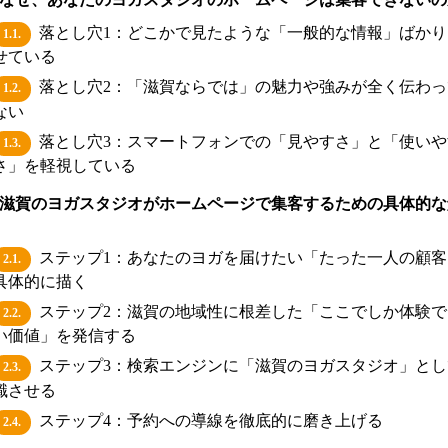
落とし穴1：どこかで見たような「一般的な情報」ばかり
1.1.
せている
落とし穴2：「滋賀ならでは」の魅力や強みが全く伝わっ
1.2.
ない
落とし穴3：スマートフォンでの「見やすさ」と「使いや
1.3.
さ」を軽視している
滋賀のヨガスタジオがホームページで集客するための具体的な
ステップ1：あなたのヨガを届けたい「たった一人の顧客
2.1.
具体的に描く
ステップ2：滋賀の地域性に根差した「ここでしか体験で
2.2.
い価値」を発信する
ステップ3：検索エンジンに「滋賀のヨガスタジオ」とし
2.3.
識させる
ステップ4：予約への導線を徹底的に磨き上げる
2.4.