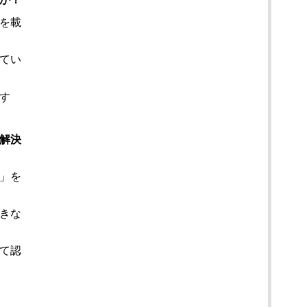
を載
てい
す
解決
」を
きな
て認