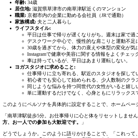
年齢:
34歳
居住地:
滋賀県草津市の南草津駅近くのマンション
職業:
京都市内の企業に勤める会社員（JRで通勤）
家族構成:
夫と二人暮らし
ライフスタイル:
平日は仕事で帰りが遅くなりがち。週末は家で過
デスクワーク中心で、慢性的な肩こりと運動不足
30歳を過ぎてから、体力の衰えや体型の変化が気
Instagramで健康や美容に関する情報をよくチェ
車は持っているが、平日はあまり運転しない。
ヨガスタジオに求めること:
仕事帰りに立ち寄れる、駅近のスタジオを探して
初心者でも安心して始められる、少人数制のクラ
同じような悩みを持つ同世代の女性がいると嬉し
単に運動するだけでなく、心身ともにリラックス
このようにペルソナを具体的に設定することで、ホームペー
「南草津駅徒歩5分。お仕事帰りに心と体をリセットしません
方、お一人での参加も大歓迎です。
」
どうでしょうか。このように語りかけることで、「これって