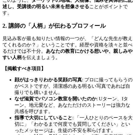
このように、
ターゲットの地域、人物像、悩みを具体的に記
述し、受講後の明るい未来を想像させる
ことがポイントで
す。
2. 講師の「人柄」が伝わるプロフィール
見込み客が最も知りたい情報の一つが、「どんな先生が教え
てくれるのか？」ということです。経歴や資格を淡々と並べ
るだけでは不十分。
あなたの教育にかける想いや、親しみや
すい人柄
を伝えましょう。
【掲載すべき項目】
顔がはっきりわかる笑顔の写真
: プロに撮ってもらうの
がベストですが、清潔感のある明るい写真であれば自
撮りでも構いません。
なぜ滋賀でパソコン教室を開いたのか
: Uターン、Iタ
ーン、地元愛など、あなただけのストーリーは強力な
共感を呼びます。
指導で大切にしていること
: 「一人ひとりのペースを大
切に」「わかるまで何度でも質問してください」とい
ったメッセージは、生徒の不安を和らげます。