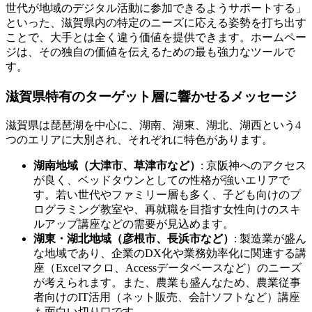
世代が地域のデジタル活動に参加できるようサポートする」
といった、滋賀県内の特定のニーズに応える姿勢を打ち出す
ことで、大手とは全く違う価値を提供できます。ホームペー
ジは、その独自の価値を伝えるための最も強力なツールで
す。
滋賀県特有のターゲット層に響かせるメッセージ
滋賀県は琵琶湖を中心に、湖南、湖東、湖北、湖西という4
つのエリアに大別され、それぞれに特色があります。
湖南地域（大津市、草津市など）
: 京阪神へのアクセス
が良く、ベッドタウンとしての性格が強いエリアで
す。若い世代やファミリー層も多く、子ども向けのプ
ログラミング教室や、再就職を目指す女性向けのスキ
ルアップ講座などの需要が見込めます。
湖東・湖北地域（彦根市、長浜市など）
: 製造業が盛ん
な地域であり、企業のDX化や業務効率化に関連する講
座（Excelマクロ、Accessデータベースなど）のニーズ
が考えられます。また、農業も盛んなため、農業従事
者向けのIT活用（ネット販売、会計ソフトなど）講座
も面白い切り口です。