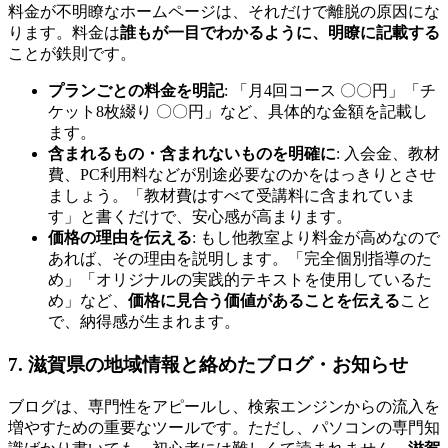
料金が不明瞭なホームページは、それだけで離脱の原因にな
ります。料金は
誰もが一目でわかるように、明瞭に記載する
ことが鉄則です。
プランごとの料金を明記
: 「月4回コース 〇〇円」「チ
ケット8枚綴り 〇〇円」など、具体的な金額を記載し
ます。
含まれるもの・含まれないものを明確に
: 入会金、教材
費、PC利用料などが別途必要なのかをはっきりとさせ
ましょう。「教材費はすべて受講料に含まれていま
す」と書くだけで、安心感が高まります。
価格の理由を伝える
: もし他教室より料金が高めなので
あれば、その理由を説明します。「完全個別指導のた
め」「オリジナルの実践的テキストを使用しているた
め」など、
価格に見合う価値があることを伝える
こと
で、納得感が生まれます。
7. 滋賀県の地域情報と絡めたブログ・お知らせ
ブログは、専門性をアピールし、検索エンジンからの流入を
増やすための重要なツールです。ただし、パソコンの専門知