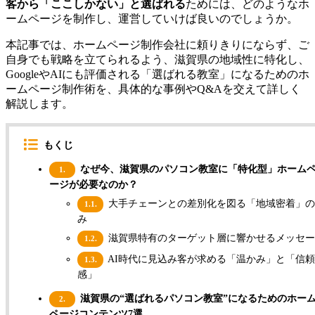
客から「ここしかない」と選ばれる
ためには、どのようなホ
ームページを制作し、運営していけば良いのでしょうか。
本記事では、ホームページ制作会社に頼りきりにならず、ご
自身でも戦略を立てられるよう、滋賀県の地域性に特化し、
GoogleやAIにも評価される「選ばれる教室」になるためのホ
ームページ制作術を、具体的な事例やQ&Aを交えて詳しく
解説します。
もくじ
なぜ今、滋賀県のパソコン教室に「特化型」ホーム
1.
ージが必要なのか？
大手チェーンとの差別化を図る「地域密着」の
1.1.
み
滋賀県特有のターゲット層に響かせるメッセー
1.2.
AI時代に見込み客が求める「温かみ」と「信
1.3.
感」
滋賀県の“選ばれるパソコン教室”になるためのホー
2.
ページコンテンツ7選