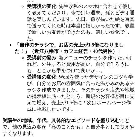
受講後の変化
: 先生が私のスマホに合わせて優し
く教えてくださり、今では毎週末、孫とビデオ通
話を楽しんでいます。先日、孫が描いた絵を写真
で送ってくれた時は本当に嬉しかったです。教室
で新しいお友達ができたのも、嬉しい変化でし
た。
「自作のチラシで、お店の売上が1.5倍になりまし
た！」（近江八幡市・カフェ経営・40代男性）
:
受講前の悩み
: 新メニューのチラシを作りたいけ
れど、外注すると費用が高い。自分で作ろうに
も、どこから手をつけて良いか…。
受講後の変化
: Wordを使ったデザインのコツを学
び、自分でお店の雰囲気に合った温かみのあるチ
ラシを作成できました。そのチラシを店先や地域
の掲示板に貼ったところ、新規のお客様が目に見
えて増え、売上が1.5倍に！次はホームページ作
成に挑戦したいです。
受講生の地域、年代、具体的なエピソードを盛り込む
こと
で、他の見込み客が「私のことかも」と自分事として捉えや
すくなります。