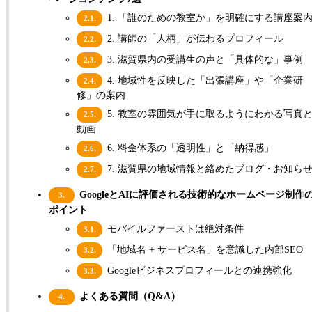
1. 「誰のための教室か」を明確にする講座案
2.1.
2. 講師の「人柄」が伝わるプロフィール
2.2.
3. 滋賀県内の受講生の声と「具体的な」事例
2.3.
4. 地域性を反映した「出張講座」や「企業研
2.4.
修」の案内
5. 教室の雰囲気が手に取るようにわかる写真
2.5.
動画
6. 料金体系の「透明性」と「納得感」
2.6.
7. 滋賀県の地域情報と絡めたブログ・お知ら
2.7.
GoogleとAIに評価される技術的なホームページ制作
3.
ポイント
モバイルファーストは絶対条件
3.1.
「地域名 + サービス名」を意識した内部SEO
3.2.
Googleビジネスプロフィールとの連携強化
3.3.
よくある質問（Q&A）
4.