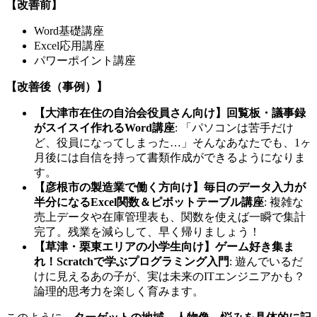
【改善前】
Word基礎講座
Excel応用講座
パワーポイント講座
【改善後（事例）】
【大津市在住の自治会役員さん向け】回覧板・議事録
がスイスイ作れるWord講座
: 「パソコンは苦手だけ
ど、役員になってしまった…」そんなあなたでも、1ヶ
月後には自信を持って書類作成ができるようになりま
す。
【彦根市の製造業で働く方向け】毎日のデータ入力が
半分になるExcel関数＆ピボットテーブル講座
: 複雑な
売上データや在庫管理表も、関数を使えば一瞬で集計
完了。残業を減らして、早く帰りましょう！
【草津・栗東エリアの小学生向け】ゲーム好き集ま
れ！Scratchで学ぶプログラミング入門
: 遊んでいるだ
けに見えるあの子が、実は未来のITエンジニアかも？
論理的思考力を楽しく育みます。