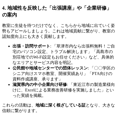
4. 地域性を反映した「出張講座」や「企業研修」
の案内
教室に生徒を待つだけでなく、こちらから地域に出ていく姿
勢もアピールしましょう。これは地域貢献に繋がり、教室の
認知度向上にも大きく貢献します。
出張・訪問サポート
: 「草津市内なら出張料無料！ご自
宅のパソコン設定、トラブル解決します」「高島市の
別荘地でのWi-Fi設定もお任せください」など、具体的
なエリアとサービス内容を明記。
公民館や地域センターでの団体レッスン
: 「〇〇学区の
シニア向けスマホ教室、開催実績あり」「PTA向けの
資料作成講座、承ります」
滋賀県内の中小企業向け研修
: 「東近江市の製造業様向
けに、Excelによる業務改善研修を実施しました」とい
った実績を掲載。
これらの活動は、
地域に深く根ざしている証
となり、大きな
信頼に繋がります。