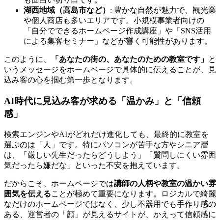
湖西地域（高島市など）
: 豊かな自然が魅力で、観光業
や個人商店も多いエリアです。小規模事業者向けの
「自分でできるホームページ作成講座」や「SNS活用
による集客セミナー」などが響く可能性があります。
このように、
「あなたの街の、あなたのための教室です」
と
いうメッセージをホームページで具体的に伝えることが、見
込み客の心を掴む第一歩となります。
AI時代に見込み客が求める「温かみ」と「信頼
感」
検索エンジンやAIがどれだけ進化しても、最終的に教室を
選ぶのは「人」です。特にパソコンが苦手な方やシニア層
は、「厳しい先生だったらどうしよう」「質問しにくい雰囲
気だったら嫌だな」といった不安を抱えています。
だからこそ、ホームページでは
講師の人柄や教室の温かい雰
囲気を伝える
ことが極めて重要になります。ロジカルで綺麗
なだけのホームページではなく、少し不器用でも手作り感の
ある、運営者の「顔」が見えるサイトが、かえって信頼感に