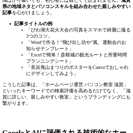
識ばかり書いても、初心者には難しくて読まれません。
滋賀
県の地域ネタとパソコンスキルを組み合わせた親しみやすい
記事
を心がけましょう。
記事タイトルの例
:
「びわ湖大花火大会の写真をスマホで綺麗に撮る
3つのコツ」
「Wordで作る！“飛び出し坊や”風、運動会のお
知らせテンプレート」
「Excelで簡単！彦根城の観光ルートと所要時間
プランニングシート」
「長浜曳山まつりのポスターをCanvaでおしゃれ
にデザインしてみよう」
こうした記事は、「ホームページ運営 パソコン教室 滋賀」
といったキーワードでの検索評価を高めるだけでなく、「滋
賀に詳しい、親しみやすい教室」というブランディングにも
繋がります。
GoogleとAIに評価される技術的なホー