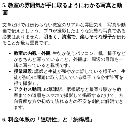
5. 教室の雰囲気が手に取るようにわかる写真と動
画
文章だけでは伝わらない教室のリアルな雰囲気を、写真や動
画で伝えましょう。プロが撮影したような完璧な写真である
必要はありません。
明るく、清潔で、楽しそうな様子
が伝わ
ることが最も重要です。
教室の内観・外観
: 生徒が使うパソコン、机、椅子など
がきちんと写っていること。外観は、周辺の目印も一
緒に写っていると親切です。
授業風景
: 講師と生徒が和やかに話している様子や、生
徒が熱心に課題に取り組んでいる様子（※必ず許可を
得て撮影）。
アクセス動画
: JR草津駅、彦根駅など最寄り駅から教
室までの道順をスマホで撮影して掲載するだけで、方
向音痴な方や初めて訪れる方の不安を劇的に解消でき
ます。
6. 料金体系の「透明性」と「納得感」