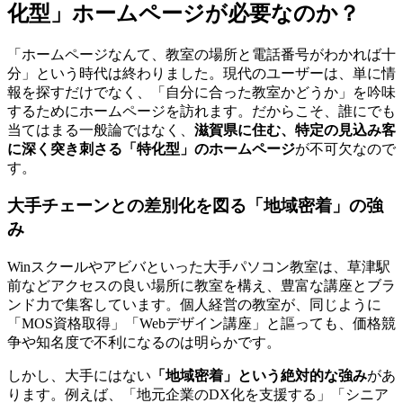
化型」ホームページが必要なのか？
「ホームページなんて、教室の場所と電話番号がわかれば十
分」という時代は終わりました。現代のユーザーは、単に情
報を探すだけでなく、「自分に合った教室かどうか」を吟味
するためにホームページを訪れます。だからこそ、誰にでも
当てはまる一般論ではなく、
滋賀県に住む、特定の見込み客
に深く突き刺さる「特化型」のホームページ
が不可欠なので
す。
大手チェーンとの差別化を図る「地域密着」の強
み
Winスクールやアビバといった大手パソコン教室は、草津駅
前などアクセスの良い場所に教室を構え、豊富な講座とブラ
ンド力で集客しています。個人経営の教室が、同じように
「MOS資格取得」「Webデザイン講座」と謳っても、価格競
争や知名度で不利になるのは明らかです。
しかし、大手にはない
「地域密着」という絶対的な強み
があ
ります。例えば、「地元企業のDX化を支援する」「シニア