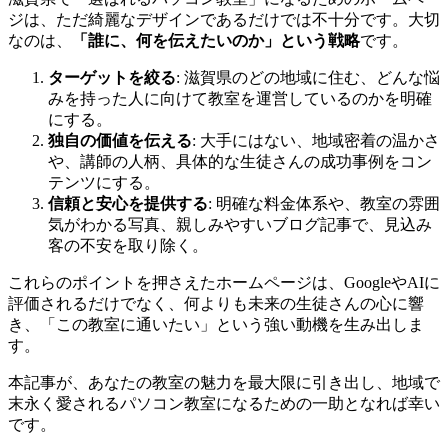
ジは、ただ綺麗なデザインであるだけでは不十分です。大切
なのは、
「誰に、何を伝えたいのか」という戦略
です。
ターゲットを絞る
: 滋賀県のどの地域に住む、どんな悩
みを持った人に向けて教室を運営しているのかを明確
にする。
独自の価値を伝える
: 大手にはない、地域密着の温かさ
や、講師の人柄、具体的な生徒さんの成功事例をコン
テンツにする。
信頼と安心を提供する
: 明確な料金体系や、教室の雰囲
気がわかる写真、親しみやすいブログ記事で、見込み
客の不安を取り除く。
これらのポイントを押さえたホームページは、GoogleやAIに
評価されるだけでなく、何よりも未来の生徒さんの心に響
き、「この教室に通いたい」という強い動機を生み出しま
す。
本記事が、あなたの教室の魅力を最大限に引き出し、地域で
末永く愛されるパソコン教室になるための一助となれば幸い
です。