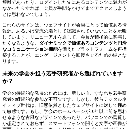
煩雑であったり、ログインした先にあるコンテンツに魅力が
なかったりすれば、会員が手間をかけてまでアクセスしよう
とは思わないでしょう。
これらのサインは、ウェブサイトが会員にとって価値ある情
報源、あるいは交流の場として認識されていないことを示唆
しています。リニューアルを通じて、会員が積極的に関与し
たくなるような、
ダイナミックで価値あるコンテンツと円滑
なコミュニケーション機能
を備えたプラットフォームを再構
築することが、エンゲージメントを回復させるための鍵とな
ります。
未来の学会を担う若手研究者から選ばれています
か？
学会の持続的な発展のためには、新しい血、すなわち若手研
究者の継続的な参加が不可欠です。しかし、彼らデジタルネ
イティブ世代は、旧態依然としたウェブサイトに対して極め
て敏感です。もし、学会のホームページが10年以上前を思わ
せるような古風なデザインであったり、パソコンでの閲覧し
か想定されておらず、スマートフォンで開くと文字や画像が