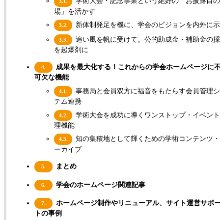
学術大会・記念事業という絶好の「お披露目
3.1.
場」を活かす
新体制発足を機に、学会のビジョンを内外に示
3.2.
追い風を帆に受けて。公的助成金・補助金の採
3.3.
を起爆剤に
成果を最大化する！これからの学会ホームページに
4.
可欠な機能
事務局と会員双方に福音をもたらす会員管理シ
4.1.
テム連携
学術大会を成功に導くワンストップ・イベント
4.2.
理機能
知の集積地として輝くための学術コンテンツ・
4.3.
ーカイブ
まとめ
5.
学会のホームページ関連記事
6.
ホームページ制作やリニューアル、サイト運営サポ
7.
トの事例