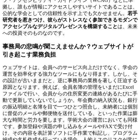
ツ・アクセシビリティ・ガイドライン（WCAG）などに準
拠し、誰もが情報にアクセスしやすいサイトであることは、
公的な学会としての信頼性を示す上でも欠かせません。
若手
研究者を惹きつけ、彼らがストレスなく参加できるモダンで
アクセシブルなデジタルプレゼンスを構築すること
は、未来
への投資そのものなのです。
事務局の悲鳴が聞こえませんか？ウェブサイトが
引き起こす業務負担
ウェブサイトは、会員へのサービス向上だけでなく、学会の
運営を効率化する強力なツールにもなり得ます。しかし、そ
の設計が古いままだと、逆に事務局の業務を著しく圧迫する
原因となります。例えば、会員名簿の管理をいまだにExcel
ファイルで行い、会員からの住所変更の連絡があるたびに手
動で更新していないでしょうか。年会費の納入状況も、銀行
の振込明細と名簿を目で一つひとつ照合し、未納者には個別
に督促のメールや郵便物を送付している、といった作業は膨
大な時間と労力を要します。学術大会の運営においても同様
です。参加登録や演題の申し込みをメールやFAXで受け付
け、その内容を表計算ソフトに手作業で転記し、プログラム
編成や名札作成を行っている場合、人的ミスのリスクが常に