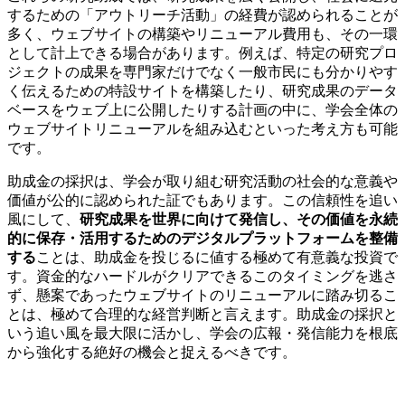
するための「アウトリーチ活動」の経費が認められることが
多く、ウェブサイトの構築やリニューアル費用も、その一環
として計上できる場合があります。例えば、特定の研究プロ
ジェクトの成果を専門家だけでなく一般市民にも分かりやす
く伝えるための特設サイトを構築したり、研究成果のデータ
ベースをウェブ上に公開したりする計画の中に、学会全体の
ウェブサイトリニューアルを組み込むといった考え方も可能
です。
助成金の採択は、学会が取り組む研究活動の社会的な意義や
価値が公的に認められた証でもあります。この信頼性を追い
風にして、
研究成果を世界に向けて発信し、その価値を永続
的に保存・活用するためのデジタルプラットフォームを整備
する
ことは、助成金を投じるに値する極めて有意義な投資で
す。資金的なハードルがクリアできるこのタイミングを逃さ
ず、懸案であったウェブサイトのリニューアルに踏み切るこ
とは、極めて合理的な経営判断と言えます。助成金の採択と
いう追い風を最大限に活かし、学会の広報・発信能力を根底
から強化する絶好の機会と捉えるべきです。