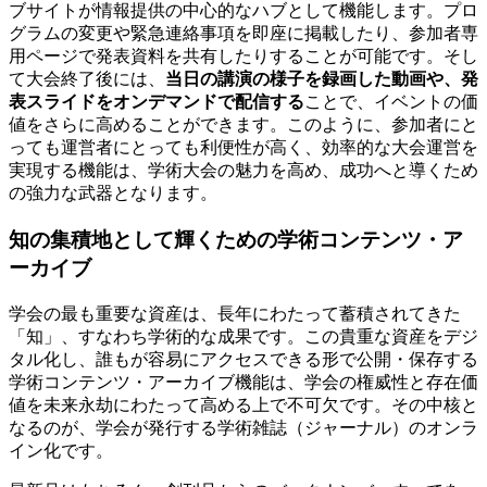
ブサイトが情報提供の中心的なハブとして機能します。プロ
グラムの変更や緊急連絡事項を即座に掲載したり、参加者専
用ページで発表資料を共有したりすることが可能です。そし
て大会終了後には、
当日の講演の様子を録画した動画や、発
表スライドをオンデマンドで配信する
ことで、イベントの価
値をさらに高めることができます。このように、参加者にと
っても運営者にとっても利便性が高く、効率的な大会運営を
実現する機能は、学術大会の魅力を高め、成功へと導くため
の強力な武器となります。
知の集積地として輝くための学術コンテンツ・ア
ーカイブ
学会の最も重要な資産は、長年にわたって蓄積されてきた
「知」、すなわち学術的な成果です。この貴重な資産をデジ
タル化し、誰もが容易にアクセスできる形で公開・保存する
学術コンテンツ・アーカイブ機能は、学会の権威性と存在価
値を未来永劫にわたって高める上で不可欠です。その中核と
なるのが、学会が発行する学術雑誌（ジャーナル）のオンラ
イン化です。