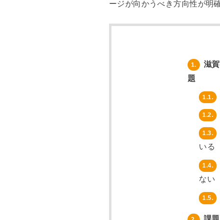
ージが向かうべき方向性が明確
滋賀
1.
題
1.1.
1.2.
1.3.
いる
1.4.
ない
1.5.
課題
2.