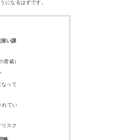
ようになるはずです。
根深い課
の脅威）
い
になって
きれてい
すリスク
戦略