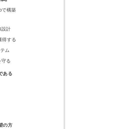
bで構築
線設計
獲得する
ステム
を守る
である
望の方