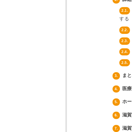
2.1.
する
2.2.
2.3.
2.4.
2.5.
まと
3.
医療
4.
ホー
5.
滋賀
6.
滋賀
7.