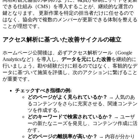
できる仕組み（CMS）を導入することが、継続的な運営の
鍵となります。 更新作業を特定の担当者だけに任せるので
はなく、協会内で複数のメンバーが更新できる体制を整える
ことが理想です。
アクセス解析に基づいた改善サイクルの確立
ホームページ公開後は、必ずアクセス解析ツール（Google
Analyticsなど）を導入し、
データを元にした改善
を継続的に
行いましょう。勘や経験だけに頼るのではなく、客観的なデ
ータに基づいて施策を評価し、次のアクションに繋げること
が重要です。
チェックすべき指標の例:
どのページがよく見られているか？
→ 人気のあ
るコンテンツをさらに充実させる、関連コンテン
ツを作成する。
どのキーワードで検索されているか？
→ ユーザ
ーの新たなニーズを発見し、コンテンツ作成に活
かす。
どのページの離脱率が高いか？
→ 内容が分かり