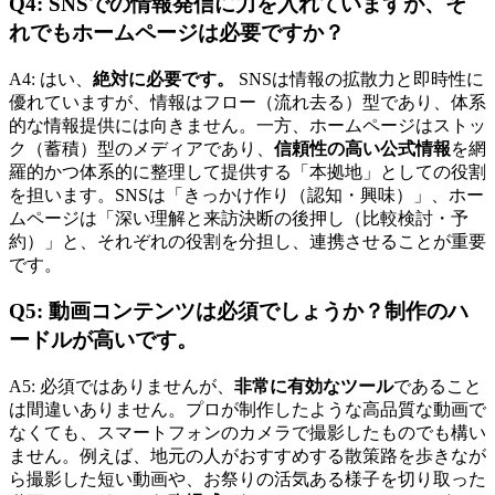
Q4: SNSでの情報発信に力を入れていますが、そ
れでもホームページは必要ですか？
A4: はい、
絶対に必要です。
SNSは情報の拡散力と即時性に
優れていますが、情報はフロー（流れ去る）型であり、体系
的な情報提供には向きません。一方、ホームページはストッ
ク（蓄積）型のメディアであり、
信頼性の高い公式情報
を網
羅的かつ体系的に整理して提供する「本拠地」としての役割
を担います。SNSは「きっかけ作り（認知・興味）」、ホー
ムページは「深い理解と来訪決断の後押し（比較検討・予
約）」と、それぞれの役割を分担し、連携させることが重要
です。
Q5: 動画コンテンツは必須でしょうか？制作のハ
ードルが高いです。
A5: 必須ではありませんが、
非常に有効なツール
であること
は間違いありません。プロが制作したような高品質な動画で
なくても、スマートフォンのカメラで撮影したものでも構い
ません。例えば、地元の人がおすすめする散策路を歩きなが
ら撮影した短い動画や、お祭りの活気ある様子を切り取った