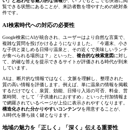
い」と思わせる魅力的な情報
が、いつでもどこでも快適に閲
覧できる状態にあることが、来訪者数を増やすための絶対条
件です。
AI検索時代への対応の必要性
Google検索にAIが統合され、ユーザーはより自然な言葉で、
複雑な質問を投げかけるようになりました。「今週末、小さ
な子供と楽しめる日帰り温泉と、その近くで美味しいランチ
が食べられる場所は？」といった、
複合的な検索意図
に対し
て、的確な答えを提示できるサイトが評価される時代が到来
しています。
AIは、断片的な情報ではなく、文脈を理解し、整理された
質の高い情報を評価します。例えば、単に温泉の情報を掲載
するだけでなく、泉質、効能、日帰り入浴の可否、料金、営
業時間、そして「子供連れにおすすめ」といった付加情報ま
で網羅されているページが上位に表示されやすくなります。
構造化された分かりやすいコンテンツ
を用意することが、
AI時代を勝ち抜く鍵となります。
地域の魅力を「正しく」「深く」伝える重要性