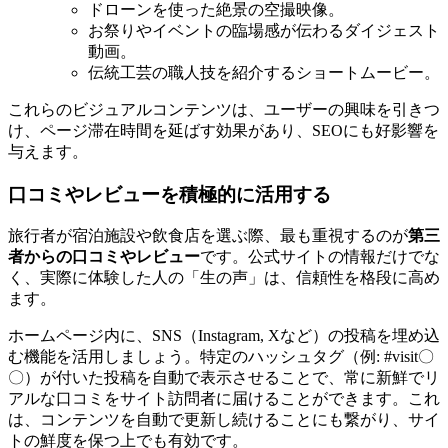
ドローンを使った絶景の空撮映像。
お祭りやイベントの臨場感が伝わるダイジェスト
動画。
伝統工芸の職人技を紹介するショートムービー。
これらのビジュアルコンテンツは、ユーザーの興味を引きつ
け、ページ滞在時間を延ばす効果があり、SEOにも好影響を
与えます。
口コミやレビューを積極的に活用する
旅行者が宿泊施設や飲食店を選ぶ際、最も重視するのが
第三
者からの口コミやレビュー
です。公式サイトの情報だけでな
く、実際に体験した人の「生の声」は、信頼性を格段に高め
ます。
ホームページ内に、SNS（Instagram, Xなど）の投稿を埋め込
む機能を活用しましょう。特定のハッシュタグ（例: #visit〇
〇）が付いた投稿を自動で表示させることで、常に新鮮でリ
アルな口コミをサイト訪問者に届けることができます。これ
は、コンテンツを自動で更新し続けることにも繋がり、サイ
トの鮮度を保つ上でも有効です。