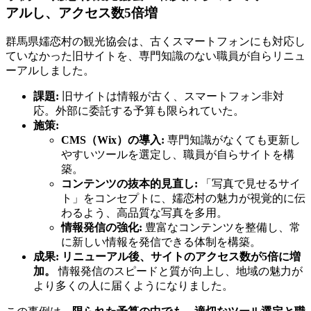
アルし、アクセス数5倍増
群馬県嬬恋村の観光協会は、古くスマートフォンにも対応し
ていなかった旧サイトを、専門知識のない職員が自らリニュ
ーアルしました。
課題:
旧サイトは情報が古く、スマートフォン非対
応。外部に委託する予算も限られていた。
施策:
CMS（Wix）の導入:
専門知識がなくても更新し
やすいツールを選定し、職員が自らサイトを構
築。
コンテンツの抜本的見直し:
「写真で見せるサイ
ト」をコンセプトに、嬬恋村の魅力が視覚的に伝
わるよう、高品質な写真を多用。
情報発信の強化:
豊富なコンテンツを整備し、常
に新しい情報を発信できる体制を構築。
成果:
リニューアル後、サイトのアクセス数が5倍に増
加。
情報発信のスピードと質が向上し、地域の魅力が
より多くの人に届くようになりました。