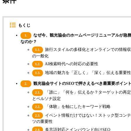
条件
もくじ
なぜ今、観光協会のホームページリニューアルが急
1.
なのか？
旅行スタイルの多様化とオンラインでの情報収
1.1.
の一般化
AI検索時代への対応の必要性
1.2.
地域の魅力を「正しく」「深く」伝える重要
1.3.
観光協会サイトのSEOで押さえるべき最重要ポイン
2.
「誰に」「何を」伝えるか？ターゲットの再定
2.1.
とペルソナ設定
「体験」を軸にしたキーワード戦略
2.2.
イベント情報だけではない！ストック型コンテ
2.3.
ツの重要性
多言語対応とインバウンド向けSEO
2.4.