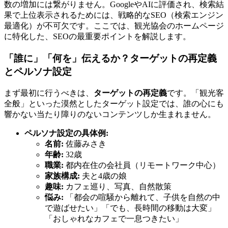
数の増加には繋がりません。GoogleやAIに評価され、検索結
果で上位表示されるためには、戦略的なSEO（検索エンジン
最適化）が不可欠です。ここでは、観光協会のホームページ
に特化した、SEOの最重要ポイントを解説します。
「誰に」「何を」伝えるか？ターゲットの再定義
とペルソナ設定
まず最初に行うべきは、
ターゲットの再定義
です。「観光客
全般」といった漠然としたターゲット設定では、誰の心にも
響かない当たり障りのないコンテンツしか生まれません。
ペルソナ設定の具体例:
名前:
佐藤みさき
年齢:
32歳
職業:
都内在住の会社員（リモートワーク中心）
家族構成:
夫と4歳の娘
趣味:
カフェ巡り、写真、自然散策
悩み:
「都会の喧騒から離れて、子供を自然の中
で遊ばせたい」「でも、長時間の移動は大変」
「おしゃれなカフェで一息つきたい」