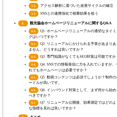
アクセス解析に基づいた改善サイクルの確立
5.2.
SNSとの連携強化で相乗効果を狙う
5.3.
観光協会ホームページリニューアルに関するQ&A
6.
Q1: ホームページリニューアルの適切なタイミ
6.1.
グはいつですか？
Q2: リニューアルにかけられる予算があまりあ
6.2.
ません。どうすれば良いですか？
Q3: 専門知識がなくてもSEO対策は可能ですか
6.3.
Q4: SNSでの情報発信に力を入れていますが、
6.4.
れでもホームページは必要ですか？
Q5: 動画コンテンツは必須でしょうか？制作の
6.5.
ードルが高いです。
Q6: インバウンド対策として、まず何から始め
6.6.
べきですか？
Q7: リニューアル公開後、効果測定ではどのよ
6.7.
な指標を見れば良いですか？