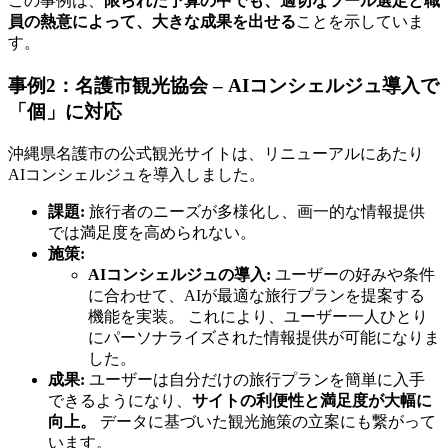
この事例は、
限られた予算の中でも、適切なツール選定と職
員の熱意によって、大きな成果を出せる
ことを示していま
す。
事例2：名護市観光協会 – AIコンシェルジュ導入で
「個」に対応
沖縄県名護市の公式観光サイトは、リニューアルにあたり
AIコンシェルジュを導入しました。
課題:
旅行者のニーズが多様化し、画一的な情報提供
では満足度を高められない。
施策:
AIコンシェルジュの導入:
ユーザーの好みや条件
に合わせて、AIが最適な旅行プランを提案する
機能を実装。 これにより、ユーザー一人ひとり
にパーソナライズされた情報提供が可能になりま
した。
成果:
ユーザーは自分だけの旅行プランを簡単に入手
できるようになり、
サイトの利便性と満足度が大幅に
向上。
データに基づいた観光施策の立案にも繋がって
います。