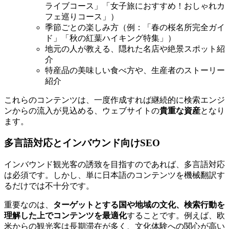
ライブコース」「女子旅におすすめ！おしゃれカ
フェ巡りコース」）
季節ごとの楽しみ方（例：「春の桜名所完全ガイ
ド」「秋の紅葉ハイキング特集」）
地元の人が教える、隠れた名店や絶景スポット紹
介
特産品の美味しい食べ方や、生産者のストーリー
紹介
これらのコンテンツは、一度作成すれば継続的に検索エンジ
ンからの流入が見込める、ウェブサイトの
貴重な資産
となり
ます。
多言語対応とインバウンド向けSEO
インバウンド観光客の誘致を目指すのであれば、多言語対応
は必須です。しかし、単に日本語のコンテンツを機械翻訳す
るだけでは不十分です。
重要なのは、
ターゲットとする国や地域の文化、検索行動を
理解した上でコンテンツを最適化
することです。例えば、欧
米からの観光客は長期滞在が多く、文化体験への関心が高い