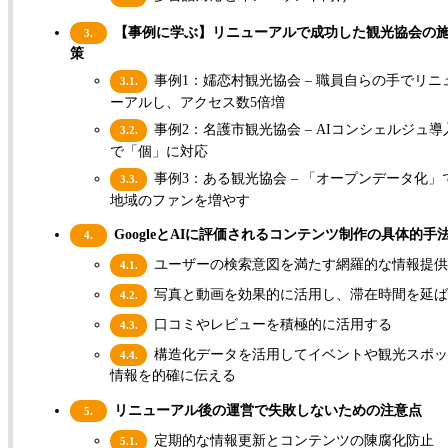
【事例に学ぶ】リニューアルで成功した観光協会の
3.
策
事例1：嬬恋村観光協会 – 職員自らの手でリニ
3.1.
ーアルし、アクセス数5倍増
事例2：名護市観光協会 – AIコンシェルジュ導
3.2.
で「個」に対応
事例3：ある観光協会 – 「オープンデータ化」
3.3.
地域のファンを増やす
GoogleとAIに評価されるコンテンツ制作の具体的手
4.
ユーザーの検索意図を満たす網羅的な情報提
4.1.
写真と動画を効果的に活用し、滞在時間を延ば
4.2.
口コミやレビューを積極的に活用する
4.3.
構造化データを活用してイベントや観光スポッ
4.4.
情報を的確に伝える
リニューアル後の運営で失敗しないための注意点
5.
定期的な情報更新とコンテンツの陳腐化防止
5.1.