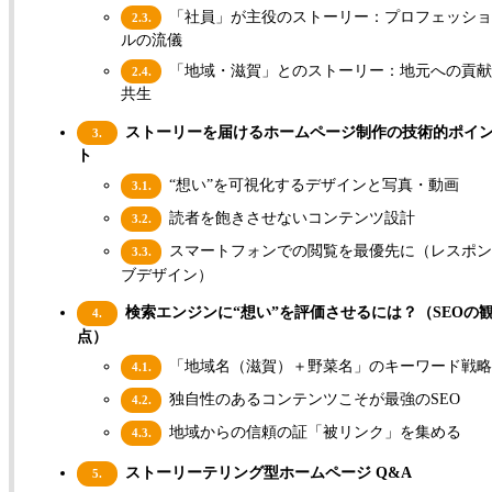
「社員」が主役のストーリー：プロフェッショ
2.3.
ルの流儀
「地域・滋賀」とのストーリー：地元への貢献
2.4.
共生
ストーリーを届けるホームページ制作の技術的ポイ
3.
ト
“想い”を可視化するデザインと写真・動画
3.1.
読者を飽きさせないコンテンツ設計
3.2.
スマートフォンでの閲覧を最優先に（レスポン
3.3.
ブデザイン）
検索エンジンに“想い”を評価させるには？（SEOの
4.
点）
「地域名（滋賀）＋野菜名」のキーワード戦
4.1.
独自性のあるコンテンツこそが最強のSEO
4.2.
地域からの信頼の証「被リンク」を集める
4.3.
ストーリーテリング型ホームページ Q&A
5.