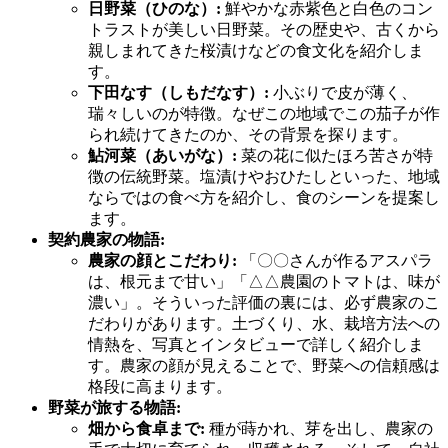
日野菜（ひのな）:
鮮やかな赤紫色と白色のコン
トラストが美しい日野菜。その歴史や、古くから
親しまれてきた桜漬けなどの食文化を紹介しま
す。
下田なす（しもだなす）:
小ぶりで皮が薄く、
瑞々しいのが特徴。なぜこの地域でこの茄子が作
られ続けてきたのか、その背景を探ります。
鮎河菜（あいがな）:
菜の花に似たほろ苦さが特
徴の伝統野菜。塩漬けやおひたしといった、地域
ならではの食べ方を紹介し、食のシーンを提案し
ます。
契約農家の物語:
農家の顔とこだわり:
「〇〇さんが作るアスパラ
は、根元まで甘い」「△△農園のトマトは、味が
濃い」。そういった評価の裏には、必ず農家のこ
だわりがあります。土づくり、水、栽培方法への
情熱を、写真とインタビューで詳しく紹介しま
す。農家の顔が見えることで、野菜への信頼感は
格段に高まります。
野菜が旅する物語:
畑から食卓まで:
種が蒔かれ、芽を出し、農家の