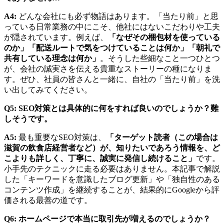
A4:
どんな会社にも必ず物語はあります。「当たり前」と思
っている日常業務の中にこそ、他社にはないこだわりや工夫
が隠されています。例えば、
「なぜその梱包材を使っている
のか」「配送ルートで気をつけていることは何か」「朝礼で
共有している理念は何か」
。そうした些細なこと一つひとつ
が、会社の誠実さを伝える貴重なストーリーの種になりま
す。ぜひ、社員の皆さんと一緒に、自社の「当たり前」を洗
い出してみてください。
Q5: SEO対策とは具体的に何をすれば良いのでしょうか？難
しそうです。
A5:
最も重要なSEO対策は、
「ターゲット読者（この場合は
滋賀の飲食店経営者など）が、知りたいであろう情報を、ど
こよりも詳しく、丁寧に、誠実に発信し続けること」
です。
小手先のテクニックに走る必要はありません。本記事で解説
した「キーワードを意識したブログ更新」や「独自性のある
コンテンツ作成」を継続することが、結果的にGoogleから評
価される最善の道です。
Q6: ホームページで本当に取引先が増えるのでしょうか？