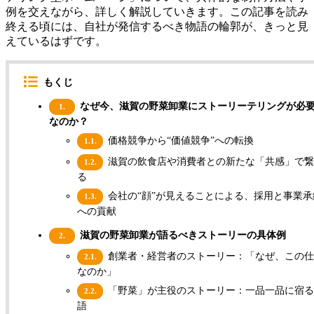
例を交えながら、詳しく解説していきます。この記事を読み
終える頃には、自社が発信するべき物語の輪郭が、きっと見
えているはずです。
もくじ
なぜ今、滋賀の野菜卸業にストーリーテリングが必
1.
なのか？
価格競争から“価値競争”への転換
1.1.
滋賀の飲食店や消費者との新たな「共感」で繋
1.2.
る
会社の“顔”が見えることによる、採用と事業承
1.3.
への貢献
滋賀の野菜卸業が語るべきストーリーの具体例
2.
創業者・経営者のストーリー：「なぜ、この仕
2.1.
なのか」
「野菜」が主役のストーリー：一品一品に宿る
2.2.
語