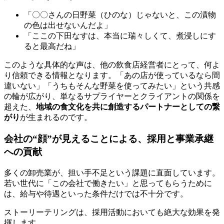
「〇〇さんの日野菜（ひのな）じゃないと、この漬物
の色は出せないんだよ」
「ここの下田なすは、本当に瑞々しくて、煮浸しにす
ると最高だね」
このような具体的な声は、他の飲食店経営者にとって、何よ
り信頼できる情報となります。「あの店が使っているなら間
違いない」「うちもそんな野菜を使ってみたい」という共感
の輪が広がり、単なるサプライヤーとクライアントの関係を
超えた、
地域の食文化を共に創造するパートナーとしての繋
がり
が生まれるのです。
会社の“顔”が見えることによる、採用と事業承継
への貢献
多くの卸売業が、担い手不足という課題に直面しています。
若い世代に「この会社で働きたい」と思ってもらうために
は、給与や待遇といった条件だけでは不十分です。
ストーリーテリングは、採用活動においても絶大な効果を発
揮します。