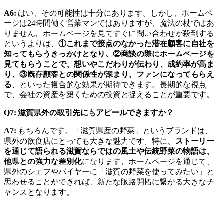
A6:
はい、その可能性は十分にあります。しかし、ホームペ
ージは24時間働く営業マンではありますが、魔法の杖ではあ
りません。ホームページを見てすぐに問い合わせが殺到する
というよりは、
①これまで接点のなかった潜在顧客に自社を
知ってもらうきっかけとなり、②商談の際にホームページを
見てもらうことで、想いやこだわりが伝わり、成約率が高ま
り、③既存顧客との関係性が深まり、ファンになってもらえ
る
、といった複合的な効果が期待できます。長期的な視点
で、会社の資産を築くための投資と捉えることが重要です。
Q7: 滋賀県外の取引先にもアピールできますか？
A7:
もちろんです。「滋賀県産の野菜」というブランドは、
県外の飲食店にとっても大きな魅力です。特に、
ストーリー
を通じて語られる滋賀ならではの風土や伝統野菜の物語は、
他県との強力な差別化
になります。ホームページを通じて、
県外のシェフやバイヤーに「滋賀の野菜を使ってみたい」と
思わせることができれば、新たな販路開拓に繋がる大きなチ
ャンスとなります。