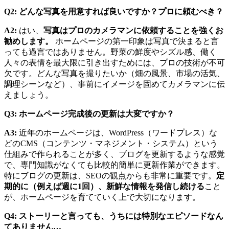
Q2: どんな写真を用意すれば良いですか？プロに頼むべき？
A2:
はい、
写真はプロのカメラマンに依頼することを強くお
勧めします。
ホームページの第一印象は写真で決まると言
っても過言ではありません。野菜の鮮度やシズル感、働く
人々の表情を最大限に引き出すためには、プロの技術が不可
欠です。どんな写真を撮りたいか（畑の風景、市場の活気、
調理シーンなど）、事前にイメージを固めてカメラマンに伝
えましょう。
Q3: ホームページ完成後の更新は大変ですか？
A3:
近年のホームページは、WordPress（ワードプレス）な
どのCMS（コンテンツ・マネジメント・システム）という
仕組みで作られることが多く、ブログを更新するような感覚
で、専門知識がなくても比較的簡単に更新作業ができます。
特にブログの更新は、SEOの観点からも非常に重要です。
定
期的に（例えば週に1回）、新鮮な情報を発信し続ける
こと
が、ホームページを育てていく上で大切になります。
Q4: ストーリーと言っても、うちには特別なエピソードなん
てありません…