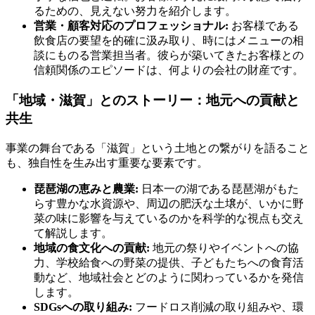
るための、見えない努力を紹介します。
営業・顧客対応のプロフェッショナル:
お客様である
飲食店の要望を的確に汲み取り、時にはメニューの相
談にものる営業担当者。彼らが築いてきたお客様との
信頼関係のエピソードは、何よりの会社の財産です。
「地域・滋賀」とのストーリー：地元への貢献と
共生
事業の舞台である「滋賀」という土地との繋がりを語ること
も、独自性を生み出す重要な要素です。
琵琶湖の恵みと農業:
日本一の湖である琵琶湖がもた
らす豊かな水資源や、周辺の肥沃な土壌が、いかに野
菜の味に影響を与えているのかを科学的な視点も交え
て解説します。
地域の食文化への貢献:
地元の祭りやイベントへの協
力、学校給食への野菜の提供、子どもたちへの食育活
動など、地域社会とどのように関わっているかを発信
します。
SDGsへの取り組み:
フードロス削減の取り組みや、環