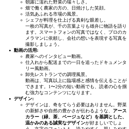
朝露に濡れた野菜の瑞々しさ。
畑で働く農家の方の、日焼けした笑顔。
活気あふれる市場の風景。
シェフが料理を仕上げる真剣な眼差し。
一枚の写真が、千の言葉よりも雄弁に物語を語り
ます。スマートフォンの写真ではなく、プロのカ
メラマンに依頼し、会社の想いを表現する写真を
撮影しましょう。
動画の活用:
農家へのインタビュー動画。
仕入れから配送までの一日を追ったドキュメンタ
リー風動画。
卸先レストランでの調理風景。
動画は、写真以上に臨場感と感情を伝えることが
できます。1〜2分の短い動画でも、読者の心を掴
む強力なコンテンツになります。
デザイン:
デザインは、奇をてらう必要はありません。野菜
の新鮮さや自然の豊かさが伝わるような、
アース
カラー（緑、茶、ベージュなど）を基調とした、
温かみのある誠実なデザイン
が好ましいでしょ
う。文字のフォントも、読みやすく、親しみやす