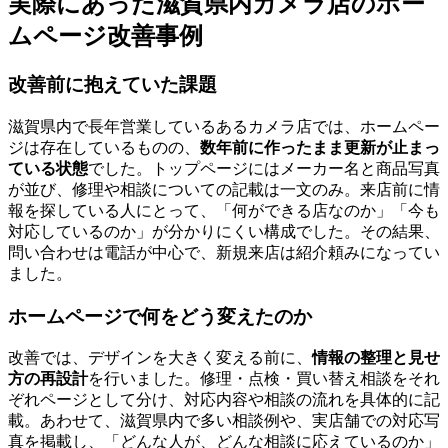
実際にあった滋賀県内カメラ店のホー
ムページ改善事例
改善前に抱えていた課題
滋賀県内で長年営業しているあるカメラ店では、ホームペー
ジは存在しているものの、
数年前に作ったまま更新が止まっ
ている状態
でした。トップページにはメーカー名と商品写真
が並び、修理や相談についての記載は一文のみ。来店前に情
報を探している人にとって、「何ができる店なのか」「今も
対応しているのか」が分かりにくい構成でした。その結果、
問い合わせは電話が中心で、新規来店は紹介頼みになってい
ました。
ホームページで何をどう変えたのか
改善では、デザインを大きく変える前に、
情報の整理と見せ
方の再設計
を行いました。修理・点検・買い替え相談をそれ
ぞれページとして分け、対応内容や相談の流れを具体的に記
載。あわせて、滋賀県内で多い相談例や、実店舗での対応写
真を掲載し、「どんな人が、どんな相談に応えているのか」