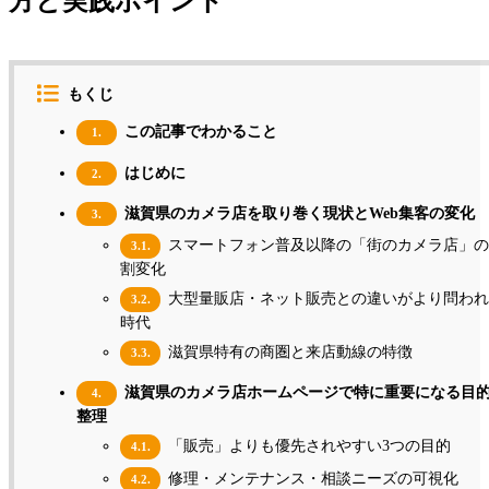
方と実践ポイント
もくじ
この記事でわかること
1.
はじめに
2.
滋賀県のカメラ店を取り巻く現状とWeb集客の変化
3.
スマートフォン普及以降の「街のカメラ店」の
3.1.
割変化
大型量販店・ネット販売との違いがより問われ
3.2.
時代
滋賀県特有の商圏と来店動線の特徴
3.3.
滋賀県のカメラ店ホームページで特に重要になる目
4.
整理
「販売」よりも優先されやすい3つの目的
4.1.
修理・メンテナンス・相談ニーズの可視化
4.2.