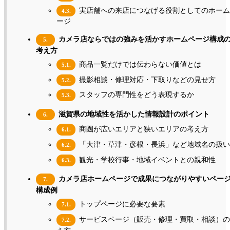
実店舗への来店につなげる役割としてのホーム
4.3.
ージ
カメラ店ならではの強みを活かすホームページ構成
5.
考え方
商品一覧だけでは伝わらない価値とは
5.1.
撮影相談・修理対応・下取りなどの見せ方
5.2.
スタッフの専門性をどう表現するか
5.3.
滋賀県の地域性を活かした情報設計のポイント
6.
商圏が広いエリアと狭いエリアの考え方
6.1.
「大津・草津・彦根・長浜」など地域名の扱い
6.2.
観光・学校行事・地域イベントとの親和性
6.3.
カメラ店ホームページで成果につながりやすいペー
7.
構成例
トップページに必要な要素
7.1.
サービスページ（販売・修理・買取・相談）の
7.2.