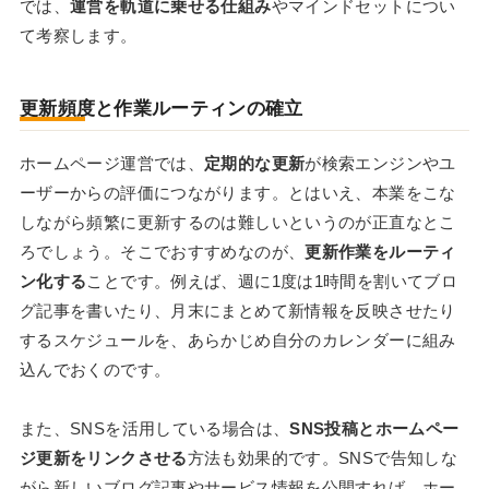
では、
運営を軌道に乗せる仕組み
やマインドセットについ
て考察します。
更新頻度と作業ルーティンの確立
ホームページ運営では、
定期的な更新
が検索エンジンやユ
ーザーからの評価につながります。とはいえ、本業をこな
しながら頻繁に更新するのは難しいというのが正直なとこ
ろでしょう。そこでおすすめなのが、
更新作業をルーティ
ン化する
ことです。例えば、週に1度は1時間を割いてブロ
グ記事を書いたり、月末にまとめて新情報を反映させたり
するスケジュールを、あらかじめ自分のカレンダーに組み
込んでおくのです。
また、SNSを活用している場合は、
SNS投稿とホームペー
ジ更新をリンクさせる
方法も効果的です。SNSで告知しな
がら新しいブログ記事やサービス情報を公開すれば、ホー