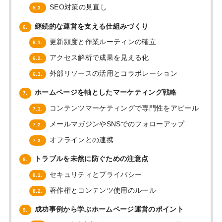
SEO対策の見直し
5.3.
継続的な運営を支える仕組みづくり
6.
更新頻度と作業ルーティンの確立
6.1.
アクセス解析で成果を見える化
6.2.
外部リソースの活用とコラボレーション
6.3.
ホームページを軸としたマーケティング戦略
7.
コンテンツマーケティングで専門性をアピール
7.1.
メールマガジンやSNSでのフォローアップ
7.2.
オフラインとの連携
7.3.
トラブルを未然に防ぐための注意点
8.
セキュリティとプライバシー
8.1.
著作権とコンテンツ使用のルール
8.2.
成功事例から学ぶホームページ運営のポイント
9.