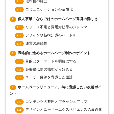
信頼性の確立
2.2.
コミュニケーションの活性化
2.3.
個人事業主ならではのホームページ運営の難しさ
3.
リソース不足と費用対効果のジレンマ
3.1.
デザインや技術知識のハードル
3.2.
運営の継続性
3.3.
戦略的に進めるホームページ制作のポイント
4.
目的とターゲットを明確にする
4.1.
必要最低限の機能から始める
4.2.
ユーザー目線を意識した設計
4.3.
ホームページリニューアル時に意識したい改善ポイ
5.
ント
コンテンツの整理とブラッシュアップ
5.1.
デザインとユーザーエクスペリエンスの最適化
5.2.