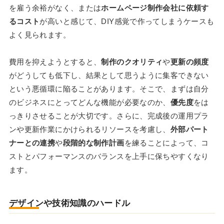
を雇う余裕がなく、または
ホームページ制作会社に依頼す
るコスト
が高いと感じて、DIY感覚で作ってしまうケースも
よく見られます。
費用を抑えようとすると、
制作のクオリティ
や
更新の頻度
がどうしても低下し、結果として思うように集客できない
という悪循環に陥ることがあります。そこで、まずは自分
のビジネスにとってどんな機能が必要なのか、
優先度
をは
っきりさせることが大切です。さらに、完成後の運用プラ
ンや更新作業にかけられるリソースを考慮し、
外部パート
ナーとの連携
や
段階的な制作計画
を練ることによって、コ
ストとパフォーマンスのバランスを上手に保ちやすくなり
ます。
デザインや技術知識のハードル