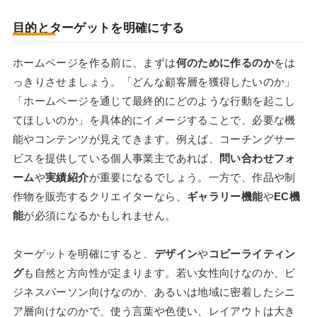
目的とターゲットを明確にする
ホームページを作る前に、まずは
何のために作るのか
をは
っきりさせましょう。「どんな顧客層を獲得したいのか」
「ホームページを通じて最終的にどのような行動を起こし
てほしいのか」を具体的にイメージすることで、必要な機
能やコンテンツが見えてきます。例えば、コーチングサー
ビスを提供している個人事業主であれば、
問い合わせフォ
ーム
や
実績紹介
が重要になるでしょう。一方で、作品や制
作物を販売するクリエイターなら、
ギャラリー機能
や
EC機
能
が必須になるかもしれません。
ターゲットを明確にすると、
デザイン
や
コピーライティン
グ
も自然と方向性が定まります。若い女性向けなのか、ビ
ジネスパーソン向けなのか、あるいは地域に密着したシニ
ア層向けなのかで、使う言葉や色使い、レイアウトは大き