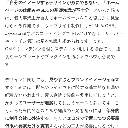
「
自分のイメージするデザインが形にできない
」「
ホーム
ページの仕組みやSEOの基礎知識が不十分
」といった悩み
は、個人事業主が自力でホームページを作る際によく見受
けられる課題です。ウェブサイト制作にはHTMLやCSS、
JavaScriptなどのコーディングスキルだけでなく、サーバー
やドメイン管理の基本知識も求められます。また、
CMS（コンテンツ管理システム）を利用する場合でも、適
切なテンプレートやプラグインを選ぶノウハウが必要で
す。
デザインに関しても、
見やすさとブランドイメージ
を両立
するためには、配色やレイアウトに関する基本的な知識や
経験が問われます。素人判断で装飾を多用してしまうと、
かえって
ユーザーが離脱
してしまうケースも多いです。こ
ういった専門的なスキルや知識の不足を補うには、
部分的
に制作会社に外注する
、あるいは
自分で学習しつつ必要最
低限の要素だけを実装
するなどの工夫が必要になるでしょ