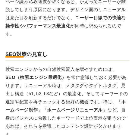
ページ読み込み速度が遅くなると、かえってユーザーが離
脱してしまう原因になります。デザイン面のリニューアル
は見た目を刷新するだけでなく、
ユーザー目線での快適な
操作性
や
パフォーマンス最適化
が同時に求められるので
す。
SEO対策の見直し
検索エンジンからの自然検索流入を増やすためには、
SEO（検索エンジン最適化）
を常に意識しておく必要があ
ります。リニューアル時は、メタタグやタイトルタグ、見
出し構造（h1, h2, h3など）の最適化、そしてキーワードの
選定や配置を再チェックする絶好の機会です。特に、「
ホ
ームページ制作
」「
ホームページリニューアル
」など、自
身のビジネスに合致したキーワードで上位表示を狙うので
あれば、それらを意識したコンテンツ設計が欠かせませ
ん。