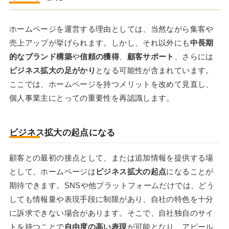
ホームページを運営する理由としては、当然ながら集客や
売上アップが挙げられます。しかし、それ以外にも
中長期
的なブランド構築
や
信頼の獲得
、
顧客サポート
、さらには
ビジネス拡大の足がかり
となる可能性が含まれています。
ここでは、ホームページを持つメリットを改めて見直し、
個人事業主にとっての重要性を再認識します。
ビジネス拡大の起点になる
顧客との最初の接点として、または追加情報を提供する場
として、ホームページは
ビジネス拡大の起点
になることが
期待できます。SNSや他プラットフォームだけでは、どう
しても情報量や表現手段に制限があり、自社の特色を十分
に訴求できない場合があります。そこで、自社独自のサイ
トを持つことで
自由度の高い表現
が可能となり、アピール