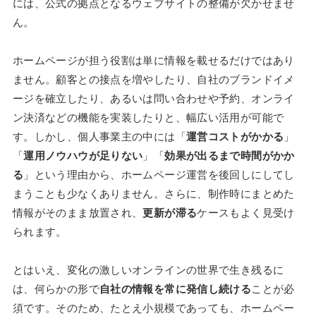
には、公式の拠点となるウェブサイトの整備が欠かせませ
ん。
ホームページが担う役割は単に情報を載せるだけではあり
ません。顧客との接点を増やしたり、自社のブランドイメ
ージを確立したり、あるいは問い合わせや予約、オンライ
ン決済などの機能を実装したりと、幅広い活用が可能で
す。しかし、個人事業主の中には「
運営コストがかかる
」
「
運用ノウハウが足りない
」「
効果が出るまで時間がかか
る
」という理由から、ホームページ運営を後回しにしてし
まうことも少なくありません。さらに、制作時にまとめた
情報がそのまま放置され、
更新が滞る
ケースもよく見受け
られます。
とはいえ、変化の激しいオンラインの世界で生き残るに
は、何らかの形で
自社の情報を常に発信し続ける
ことが必
須です。そのため、たとえ小規模であっても、ホームペー